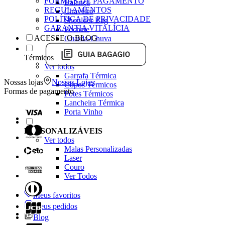
FORMAS DE PAGAMENTO
Balança
REGULAMENTOS
Chaveiro
POLÍTICA DE PRIVACIDADE
Shoulder Bag
GARANTIA VITALÍCIA
Pochete
ACESSE O BLOG
Guarda-Chuva
Térmicos
Ver todos
Garrafa Térmica
Nossas lojas
Nossas Lojas
Copos Térmicos
Formas de pagamento
Potes Térmicos
Lancheira Térmica
Porta Vinho
PERSONALIZÁVEIS
Ver todos
Malas Personalizadas
Laser
Couro
Ver Todos
Meus favoritos
Meus pedidos
Blog