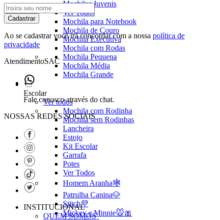
Mochilas Juvenis
Ver Todos
Cadastrar
Mochila para Notebook
Mochila de Couro
Ao se cadastrar você irá concordar com a nossa
política de
Mochila Executiva
privacidade
Mochila com Rodas
Mochila Pequena
Atendimento
SAC
Mochila Média
Mochila Grande
Escolar
Fale conosco através do chat.
Ver todos
Mochila com Rodinha
NOSSAS REDES SOCIAIS
Mochila sem Rodinhas
Lancheira
Estojo
Kit Escolar
Garrafa
Potes
Ver Todos
Homem Aranha🕸️
Patrulha Canina🐶
Stitch💜
INSTITUCIONAL
Mickey e Minnie🐭🎀
QUEM SOMOS