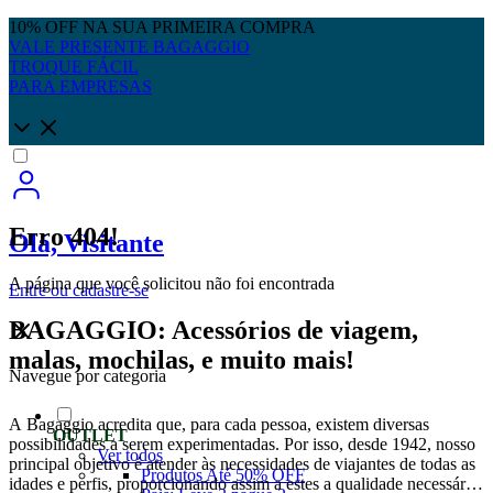
10% OFF NA SUA PRIMEIRA COMPRA
VALE PRESENTE BAGAGGIO
TROQUE FÁCIL
PARA EMPRESAS
Erro 404!
Olá, Visitante
A página que você solicitou não foi encontrada
Entre
ou
cadastre-se
BAGAGGIO: Acessórios de viagem,
malas, mochilas, e muito mais!
Navegue por categoria
A Bagaggio acredita que, para cada pessoa, existem diversas
OUTLET
possibilidades a serem experimentadas. Por isso, desde 1942, nosso
Ver todos
principal objetivo é atender às necessidades de viajantes de todas as
Produtos Até 50% OFF
idades e perfis, proporcionando assim a estes a qualidade necessária