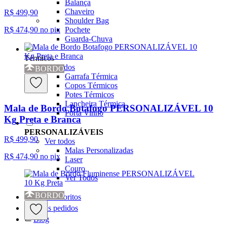
Balança
Chaveiro
R$ 499,90
Shoulder Bag
Pochete
R$ 474,90
no pix
Guarda-Chuva
Térmicos
Ver todos
BORDO
Garrafa Térmica
Copos Térmicos
Potes Térmicos
Lancheira Térmica
Mala de Bordo Botafogo PERSONALIZÁVEL 10
Porta Vinho
Kg Preta e Branca
PERSONALIZÁVEIS
R$ 499,90
Ver todos
Malas Personalizadas
R$ 474,90
no pix
Laser
Couro
Ver Todos
BORDO
Meus favoritos
Meus pedidos
Blog