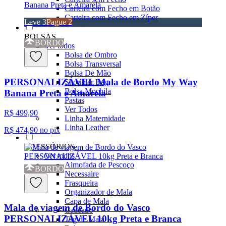
Carteira com Fecho em Botão
Carteira com Fecho em Zíper
Leve 3
Pague 2
BOLSAS
BORDO
Ver todos
Bolsa de Ombro
Bolsa Transversal
Bolsa De Mão
PERSONALIZÁVEL Mala de Bordo My Way
Shoulder Bag
Bolsa Mochila
Banana Preta e Amarela
Pastas
Ver Todos
R$ 499,90
Linha Maternidade
Linha Leather
R$ 474,90
no pix
ACESSÓRIOS
Ver todos
Almofada de Pescoço
BORDO
Necessaire
Frasqueira
Organizador de Mala
Capa de Mala
Mala de viagem de Bordo do Vasco
Cadeado
PERSONALIZÁVEL 10kg Preta e Branca
Tag de Mala