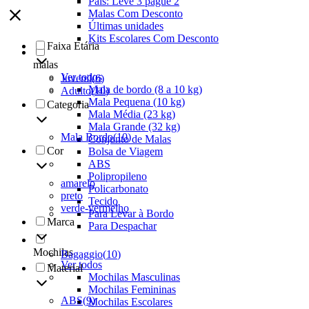
Pais: Leve 3 pague 2
Malas Com Desconto
Últimas unidades
Kits Escolares Com Desconto
Faixa Etária
malas
Ver todos
Juvenil
(
6
)
Mala de bordo (8 a 10 kg)
Adulto
(
10
)
Mala Pequena (10 kg)
Categoria
Mala Média (23 kg)
Mala Grande (32 kg)
Mala Bordo
(
10
)
Conjunto de Malas
Cor
Bolsa de Viagem
ABS
Polipropileno
amarelo
Policarbonato
preto
Tecido
verde-vermelho
Para Levar à Bordo
Marca
Para Despachar
Mochilas
Bagaggio
(
10
)
Ver todos
Material
Mochilas Masculinas
Mochilas Femininas
ABS
(
9
)
Mochilas Escolares