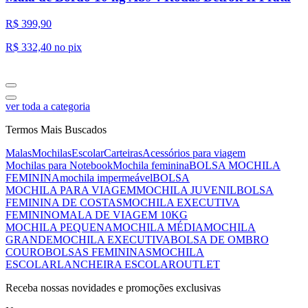
R$ 399,90
R$ 332,40
no pix
ver toda a categoria
Termos Mais Buscados
Malas
Mochilas
Escolar
Carteiras
Acessórios para viagem
Mochilas para Notebook
Mochila feminina
BOLSA MOCHILA
FEMININA
mochila impermeável
BOLSA
MOCHILA PARA VIAGEM
MOCHILA JUVENIL
BOLSA
FEMININA DE COSTAS
MOCHILA EXECUTIVA
FEMININO
MALA DE VIAGEM 10KG
MOCHILA PEQUENA
MOCHILA MÉDIA
MOCHILA
GRANDE
MOCHILA EXECUTIVA
BOLSA DE OMBRO
COURO
BOLSAS FEMININAS
MOCHILA
ESCOLAR
LANCHEIRA ESCOLAR
OUTLET
Receba nossas novidades e promoções exclusivas