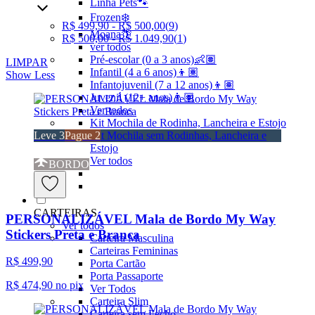
Linha Pets🐾
Frozen❄️
R$ 499,90 - R$ 500,00
(
9
)
Moana🌴
R$ 500,00 - R$ 1.049,90
(
1
)
ver todos
Pré-escolar (0 a 3 anos)👶🏽
LIMPAR
Infantil (4 a 6 anos)👦🏽
Show Less
Infantojuvenil (7 a 12 anos)👦🏽
Juvenil (12+ anos)👨🏽
Ver todos
Kit Mochila de Rodinha, Lancheira e Estojo
Leve 3
Pague 2
Kit Mochila sem Rodinhas, Lancheira e
Estojo
Ver todos
BORDO
CARTEIRAS
PERSONALIZÁVEL Mala de Bordo My Way
Ver todos
Stickers Preta e Branca
Carteira Masculina
Carteiras Femininas
R$ 499,90
Porta Cartão
Porta Passaporte
R$ 474,90
no pix
Ver Todos
Carteira Slim
Carteira sem Fecho