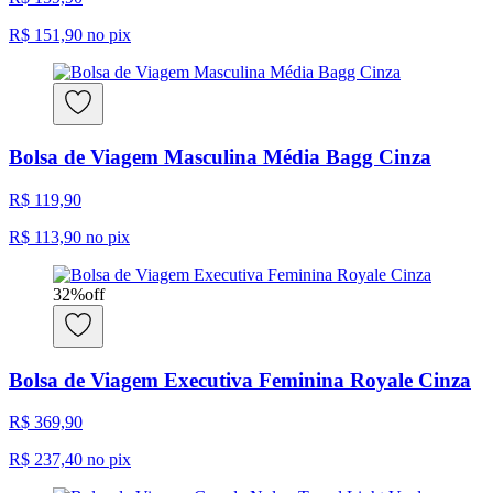
R$ 151,90
no pix
Bolsa de Viagem Masculina Média Bagg Cinza
R$ 119,90
R$ 113,90
no pix
32
%
off
Bolsa de Viagem Executiva Feminina Royale Cinza
R$ 369,90
R$ 237,40
no pix