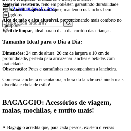
Material resistente
, feito em poliéster, garantindo durabilidade.
Fechamento seguro com zíper
, mantendo os lanches bem
protegidos.
0
Alça de mão e alça ajustável
, proporcionando mais conforto no
transporte.
Fácil de limpar
, ideal para o dia a dia corrido das crianças.
Tamanho Ideal para o Dia a Dia:
Dimensões:
24 cm de altura, 20 cm de largura e 10 cm de
profundidade, perfeita para armazenar lanches e bebidas com
praticidade.
Observação:
Potes e garrafinhas no acompanham a lancheira.
Com essa lancheira encantadora, a hora do lanche será ainda mais
divertida e cheia de estilo!
BAGAGGIO: Acessórios de viagem,
malas, mochilas, e muito mais!
A Bagaggio acredita que, para cada pessoa, existem diversas