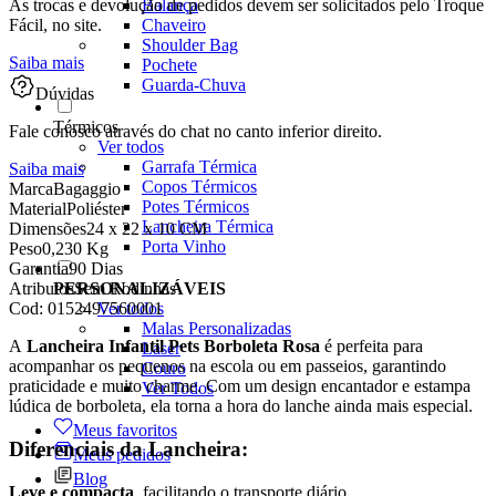
Balança
As trocas e devolução de pedidos devem ser solicitados pelo Troque
Chaveiro
Fácil, no site.
Shoulder Bag
Saiba mais
Pochete
Guarda-Chuva
Dúvidas
Térmicos
Fale conosco através do chat no canto inferior direito.
Ver todos
Garrafa Térmica
Saiba mais
Copos Térmicos
Marca
Bagaggio
Potes Térmicos
Material
Poliéster
Lancheira Térmica
Dimensões
24 x 22 x 10 CM
Porta Vinho
Peso
0,230 Kg
Garantia
90 Dias
PERSONALIZÁVEIS
Atributos
Sem Rodinhas
Ver todos
Cod:
0152497560001
Malas Personalizadas
A
Lancheira Infantil Pets Borboleta Rosa
é perfeita para
Laser
acompanhar os pequenos na escola ou em passeios, garantindo
Couro
praticidade e muito charme. Com um design encantador e estampa
Ver Todos
lúdica de borboleta, ela torna a hora do lanche ainda mais especial.
Meus favoritos
Diferenciais da Lancheira:
Meus pedidos
Blog
Leve e compacta
, facilitando o transporte diário.