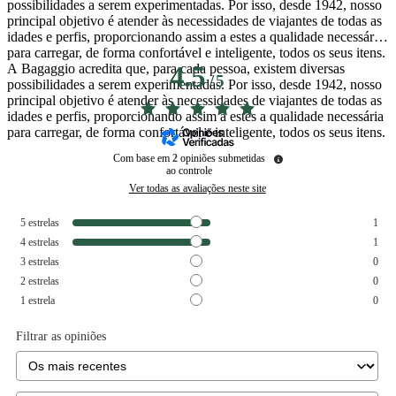
possibilidades a serem experimentadas. Por isso, desde 1942, nosso
principal objetivo é atender às necessidades de viajantes de todas as
idades e perfis, proporcionando assim a estes a qualidade necessária
para carregar, de forma confortável e inteligente, todos os seus itens.
A Bagaggio acredita que, para cada pessoa, existem diversas
4.5
/
5
possibilidades a serem experimentadas. Por isso, desde 1942, nosso
principal objetivo é atender às necessidades de viajantes de todas as
idades e perfis, proporcionando assim a estes a qualidade necessária
para carregar, de forma confortável e inteligente, todos os seus itens.
Com base em
2
opiniões submetidas
ao controle
Ver todas as avaliações neste site
5
estrelas
1
4
estrelas
1
3
estrelas
0
2
estrelas
0
1
estrela
0
Filtrar as opiniões