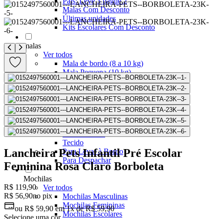
Pais: Leve 3 pague 2
Malas Com Desconto
Últimas unidades
Kits Escolares Com Desconto
malas
Ver todos
Mala de bordo (8 a 10 kg)
Mala Pequena (10 kg)
Mala Média (23 kg)
Mala Grande (32 kg)
Conjunto de Malas
Bolsa de Viagem
ABS
Polipropileno
Policarbonato
Tecido
Lancheira Pets Infantil Pré Escolar
Para Levar à Bordo
Para Despachar
Feminina Rosa Claro Borboleta
Mochilas
R$ 119,90
Ver todos
R$ 56,90
no pix
Mochilas Masculinas
Mochilas Femininas
ou
R$ 59,90
em
1x de R$ 59,90
Mochilas Escolares
Selecione uma cor