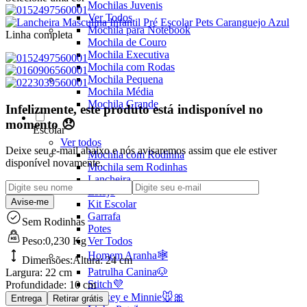
Mochilas Juvenis
Ver Todos
Mochila para Notebook
Linha completa
Mochila de Couro
Mochila Executiva
Mochila com Rodas
Mochila Pequena
Mochila Média
Mochila Grande
Infelizmente, este produto está indisponível no
momento 😞
Escolar
Ver todos
Deixe seu e-mail abaixo e nós avisaremos assim que ele estiver
Mochila com Rodinha
disponível novamente.
Mochila sem Rodinhas
Lancheira
Estojo
Avise-me
Kit Escolar
Garrafa
Sem Rodinhas
Potes
Ver Todos
Peso:
0,230 Kg
Homem Aranha🕸️
Dimensões:
Altura:
24 cm
Patrulha Canina🐶
Largura:
22 cm
Stitch💜
Profundidade:
10 cm
Mickey e Minnie🐭🎀
Entrega
Retirar grátis