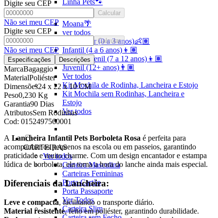
Linha Pets🐾
Digite seu CEP
Frozen❄️
Calcular
Não sei meu CEP
Moana🌴
Digite seu CEP
ver todos
Pré-escolar (0 a 3 anos)👶🏽
Calcular
Infantil (4 a 6 anos)👦🏽
Não sei meu CEP
Infantojuvenil (7 a 12 anos)👦🏽
Especificações
Descrições
Juvenil (12+ anos)👨🏽
Marca
Bagaggio
Ver todos
Material
Poliéster
Kit Mochila de Rodinha, Lancheira e Estojo
Dimensões
24 x 22 x 10 CM
Kit Mochila sem Rodinhas, Lancheira e
Peso
0,230 Kg
Estojo
Garantia
90 Dias
Ver todos
Atributos
Sem Rodinhas
Cod:
0152497560001
A
Lancheira Infantil Pets Borboleta Rosa
é perfeita para
acompanhar os pequenos na escola ou em passeios, garantindo
CARTEIRAS
praticidade e muito charme. Com um design encantador e estampa
Ver todos
lúdica de borboleta, ela torna a hora do lanche ainda mais especial.
Carteira Masculina
Carteiras Femininas
Porta Cartão
Diferenciais da Lancheira:
Porta Passaporte
Ver Todos
Leve e compacta
, facilitando o transporte diário.
Carteira Slim
Material resistente
, feito em poliéster, garantindo durabilidade.
Carteira sem Fecho