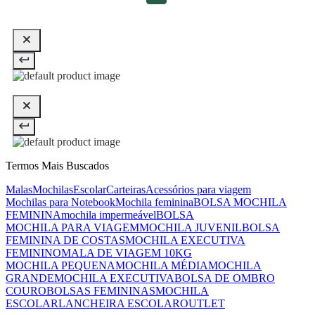
Termos Mais Buscados
Malas
Mochilas
Escolar
Carteiras
Acessórios para viagem
Mochilas para Notebook
Mochila feminina
BOLSA MOCHILA
FEMININA
mochila impermeável
BOLSA
MOCHILA PARA VIAGEM
MOCHILA JUVENIL
BOLSA
FEMININA DE COSTAS
MOCHILA EXECUTIVA
FEMININO
MALA DE VIAGEM 10KG
MOCHILA PEQUENA
MOCHILA MÉDIA
MOCHILA
GRANDE
MOCHILA EXECUTIVA
BOLSA DE OMBRO
COURO
BOLSAS FEMININAS
MOCHILA
ESCOLAR
LANCHEIRA ESCOLAR
OUTLET