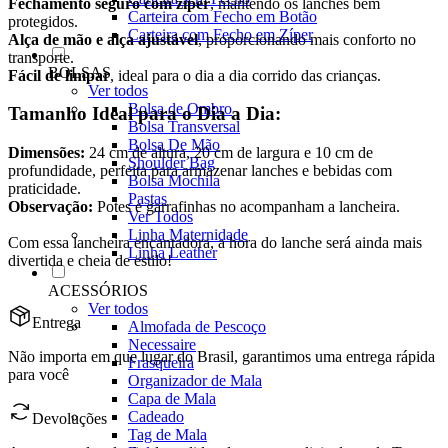
Fechamento seguro com zíper
, mantendo os lanches bem
Carteira com Fecho em Botão
protegidos.
Carteira com Fecho em Zíper
Alça de mão e alça ajustável
, proporcionando mais conforto no
transporte.
BOLSAS
Fácil de limpar
, ideal para o dia a dia corrido das crianças.
Ver todos
Bolsa de Ombro
Tamanho Ideal para o Dia a Dia:
Bolsa Transversal
Bolsa De Mão
Dimensões:
24 cm de altura, 20 cm de largura e 10 cm de
Shoulder Bag
profundidade, perfeita para armazenar lanches e bebidas com
Bolsa Mochila
praticidade.
Pastas
Observação:
Potes e garrafinhas no acompanham a lancheira.
Ver Todos
Linha Maternidade
Com essa lancheira encantadora, a hora do lanche será ainda mais
Linha Leather
divertida e cheia de estilo!
ACESSÓRIOS
Ver todos
Entrega
Almofada de Pescoço
Necessaire
Não importa em que lugar do Brasil, garantimos uma entrega rápida
Frasqueira
para você
Organizador de Mala
Capa de Mala
Cadeado
Devoluções
Tag de Mala