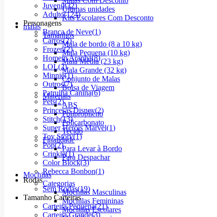
Malas Com Desconto
Juvenil
(
32
)
Últimas unidades
Adulto
(
124
)
Kits Escolares Com Desconto
Personagens
malas
Branca de Neve
(
1
)
Tamanhos
Carros
(
2
)
Mala de bordo (8 a 10 kg)
Frozen
(
2
)
Mala Pequena (10 kg)
Homem Aranha
(
8
)
Mala Média (23 kg)
LOL
(
2
)
Mala Grande (32 kg)
Minnie
(
1
)
Conjunto de Malas
Outros
(
7
)
Bolsa de Viagem
Patrulha Canina
(
6
)
Materiais
Pets
(
2
)
ABS
Princesas Disney
(
2
)
Polipropileno
Stitch
(
13
)
Policarbonato
Super Heróis Marvel
(
1
)
Tecido
Toy Story
(
1
)
Finalidade
Pop
(
2
)
Para Levar à Bordo
Crinkle
(
1
)
Para Despachar
Color Block
(
3
)
Rebecca Bonbon
(
1
)
Mochilas
Rodas
Categorias
Sem Rodas
(
19
)
Mochilas Masculinas
Tamanho Carteiras
Mochilas Femininas
Carteira Pequena
(
21
)
Mochilas Escolares
Carteira Grande
(
3
)