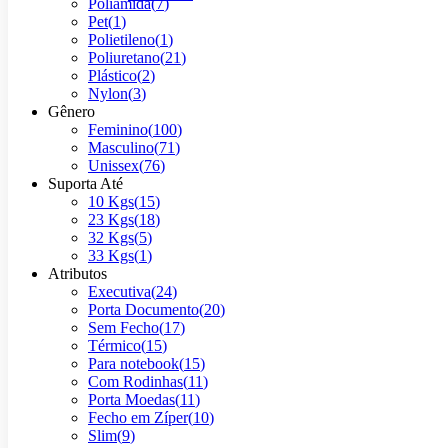
Poliamida
(
7
)
Pet
(
1
)
Polietileno
(
1
)
Poliuretano
(
21
)
Plástico
(
2
)
Nylon
(
3
)
Gênero
Feminino
(
100
)
Masculino
(
71
)
Unissex
(
76
)
Suporta Até
10 Kgs
(
15
)
23 Kgs
(
18
)
32 Kgs
(
5
)
33 Kgs
(
1
)
Atributos
Executiva
(
24
)
Porta Documento
(
20
)
Sem Fecho
(
17
)
Térmico
(
15
)
Para notebook
(
15
)
Com Rodinhas
(
11
)
Porta Moedas
(
11
)
Fecho em Zíper
(
10
)
Slim
(
9
)