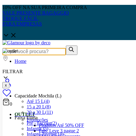
10% OFF NA SUA PRIMEIRA COMPRA
VALE PRESENTE BAGAGGIO
TROQUE FÁCIL
PARA EMPRESAS
Home
FILTRAR
x
Capacidade Mochila (L)
Até 15 L
(
4
)
0
15 a 20 L
(
8
)
20 a 30 L
(
11
)
OUTLET
Faixa Etária
Promoções
Pré - Escolar
(
2
)
Produtos Até 50% OFF
Infantil
(
35
)
Pais: Leve 3 pague 2
Infanto-Juvenil
(
14
)