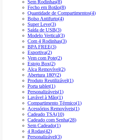
Sem Rodinhas
(
8
)
Fecho em Botão
(
8
)
Quantidade de Compartimentos
(
4
)
Bolso Antifurto
(
4
)
Super Leve
(
3
)
Saída de USB
(
3
)
Modelo Vertical
(
3
)
Com 4 Rodinhas
(
3
)
BPA FREE
(
3
)
Esportiva
(
2
)
Vem com Pote
(
2
)
Estojo Box
(
2
)
Alça Removível
(
2
)
Abertura 180º
(
2
)
Produto Reutilizável
(
1
)
Porta tablet
(
1
)
Personalizáveis
(
1
)
Lavável à Mão
(
1
)
Compartimento Térmico
(
1
)
Acessórios Removíveis
(
1
)
Cadeado TSA
(
10
)
Cadeado com Senha
(
28
)
Sem Cadeado
(
1
)
4 Rodas
(
42
)
Personalizável
(
3
)