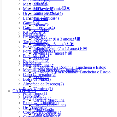
Stitch💜
Mala Grande
(
6
)
Mickey e Minnie🐭🎀
Mochila Escolar
(
5
)
Linha Pets🐾
Organizador de Mala
(
4
)
Lancheira Térmica
(
4
)
Frozen❄️
Garrafa
(
4
)
Moana🌴
Garrafa Térmica
(
4
)
ver todos
Kit Escolar
(
3
)
Faixa Etária
Frasqueiras
(
3
)
Pré-escolar (0 a 3 anos)👶🏽
Tag de Mala
(
2
)
Infantil (4 a 6 anos)👦🏽
Puxador Zíper
(
2
)
Infantojuvenil (7 a 12 anos)👦🏽
Porta Passaporte
(
2
)
Juvenil (12+ anos)👨🏽
Porta Moeda
(
2
)
Ver todos
Porta Celular
(
2
)
Kit Escolar
Pasta Masculina
(
2
)
Kit Mochila de Rodinha, Lancheira e Estojo
Mochila Para Notebook - inativa
(
2
)
Kit Mochila sem Rodinhas, Lancheira e Estojo
Cabo Carregador
(
2
)
Ver todos
Bolsa de Mão
(
2
)
Almofada de Pescoço
(
2
)
Potes Térmicos
(
1
)
CARTEIRAS
Porta Terno
(
1
)
Categorias
Mala Pequena
(
1
)
Carteira Masculina
Executiva - inativa
(
1
)
Carteiras Femininas
De Viagem
(
1
)
Porta Cartão
Cordão para Celular
(
1
)
Porta Passaporte
Carregador Portátil
(
1
)