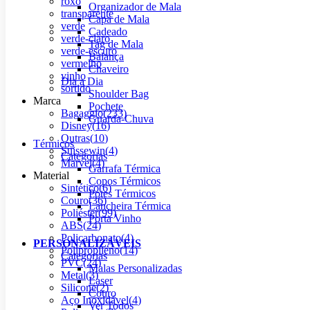
roxo
Organizador de Mala
transparente
Capa de Mala
verde
Cadeado
verde-claro
Tag de Mala
verde-escuro
Balança
vermelho
Chaveiro
vinho
Dia a Dia
sortido
Shoulder Bag
Marca
Pochete
Bagaggio
(
233
)
Guarda-Chuva
Disney
(
16
)
Outras
(
10
)
Térmicos
Suissewin
(
4
)
Categorias
Marvel
(
4
)
Garrafa Térmica
Material
Copos Térmicos
Sintético
(
6
)
Potes Térmicos
Couro
(
36
)
Lancheira Térmica
Poliéster
(
99
)
Porta Vinho
ABS
(
24
)
Policarbonato
(
4
)
PERSONALIZÁVEIS
Polipropileno
(
14
)
Categorias
PVC
(
24
)
Malas Personalizadas
Metal
(
3
)
Laser
Silicone
(
2
)
Couro
Aço Inoxidável
(
4
)
Ver Todos