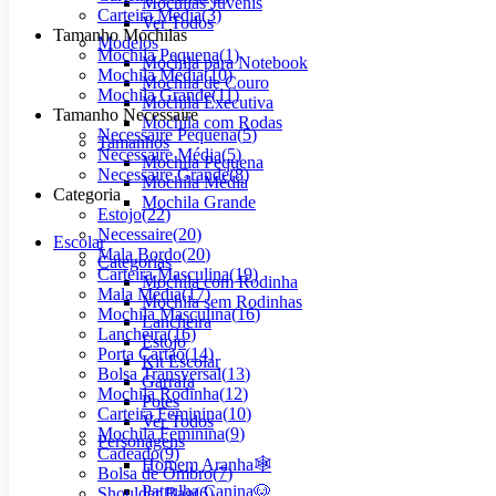
Mochilas Juvenis
Carteira Média
(
3
)
Ver Todos
Tamanho Mochilas
Modelos
Mochila Pequena
(
1
)
Mochila para Notebook
Mochila Média
(
10
)
Mochila de Couro
Mochila Grande
(
11
)
Mochila Executiva
Tamanho Necessaire
Mochila com Rodas
Necessaire Pequena
(
5
)
Tamanhos
Necessaire Média
(
5
)
Mochila Pequena
Necessaire Grande
(
8
)
Mochila Média
Categoria
Mochila Grande
Estojo
(
22
)
Necessaire
(
20
)
Escolar
Mala Bordo
(
20
)
Categorias
Carteira Masculina
(
19
)
Mochila com Rodinha
Mala Média
(
17
)
Mochila sem Rodinhas
Mochila Masculina
(
16
)
Lancheira
Lancheira
(
16
)
Estojo
Porta Cartão
(
14
)
Kit Escolar
Bolsa Transversal
(
13
)
Garrafa
Mochila Rodinha
(
12
)
Potes
Carteira Feminina
(
10
)
Ver Todos
Mochila Feminina
(
9
)
Personagens
Cadeado
(
9
)
Homem Aranha🕸️
Bolsa de Ombro
(
7
)
Patrulha Canina🐶
Shoulder Bag
(
6
)