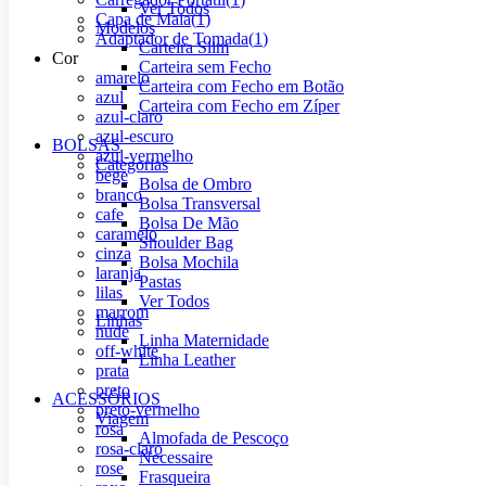
Ver Todos
Capa de Mala
(
1
)
Modelos
Adaptador de Tomada
(
1
)
Carteira Slim
Cor
Carteira sem Fecho
amarelo
Carteira com Fecho em Botão
azul
Carteira com Fecho em Zíper
azul-claro
azul-escuro
BOLSAS
azul-vermelho
Categorias
bege
Bolsa de Ombro
branco
Bolsa Transversal
cafe
Bolsa De Mão
caramelo
Shoulder Bag
cinza
Bolsa Mochila
laranja
Pastas
lilas
Ver Todos
marrom
Linhas
nude
Linha Maternidade
off-white
Linha Leather
prata
preto
ACESSÓRIOS
preto-vermelho
Viagem
rosa
Almofada de Pescoço
rosa-claro
Necessaire
rose
Frasqueira