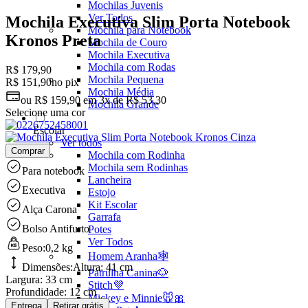
Mochilas Juvenis
Ver Todos
Mochila Executiva Slim Porta Notebook
Mochila para Notebook
Kronos Preta
Mochila de Couro
Mochila Executiva
Mochila com Rodas
R$ 179,90
Mochila Pequena
R$ 151,90
no pix
Mochila Média
ou
R$ 159,90
em
3x de R$ 53,30
Mochila Grande
Selecione uma cor
Escolar
Ver todos
Comprar
Mochila com Rodinha
Mochila sem Rodinhas
Para notebook
Lancheira
Executiva
Estojo
Kit Escolar
Alça Carona
Garrafa
Bolso Antifurto
Potes
Ver Todos
Peso:
0,2 kg
Homem Aranha🕸️
Dimensões:
Altura:
41 cm
Patrulha Canina🐶
Largura:
33 cm
Stitch💜
Profundidade:
12 cm
Mickey e Minnie🐭🎀
Entrega
Retirar grátis