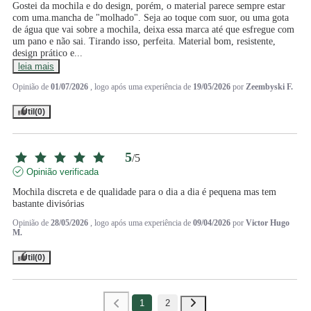
Gostei da mochila e do design, porém, o material parece sempre estar 
com uma.mancha de "molhado". Seja ao toque com suor, ou uma gota 
de água que vai sobre a mochila, deixa essa marca até que esfregue com 
um pano e não sai. Tirando isso, perfeita. Material bom, resistente, 
design prático e
...
leia mais
Opinião de
01/07/2026
, logo após uma experiência de
19/05/2026
por
Zeembyski F.
Útil
(0)
5
/
5
Opinião verificada
Mochila discreta e de qualidade para o dia a dia é pequena mas tem 
bastante divisórias
Opinião de
28/05/2026
, logo após uma experiência de
09/04/2026
por
Victor Hugo
M.
Útil
(0)
1
2