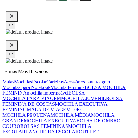
Termos Mais Buscados
Malas
Mochilas
Escolar
Carteiras
Acessórios para viagem
Mochilas para Notebook
Mochila feminina
BOLSA MOCHILA
FEMININA
mochila impermeável
BOLSA
MOCHILA PARA VIAGEM
MOCHILA JUVENIL
BOLSA
FEMININA DE COSTAS
MOCHILA EXECUTIVA
FEMININO
MALA DE VIAGEM 10KG
MOCHILA PEQUENA
MOCHILA MÉDIA
MOCHILA
GRANDE
MOCHILA EXECUTIVA
BOLSA DE OMBRO
COURO
BOLSAS FEMININAS
MOCHILA
ESCOLAR
LANCHEIRA ESCOLAR
OUTLET