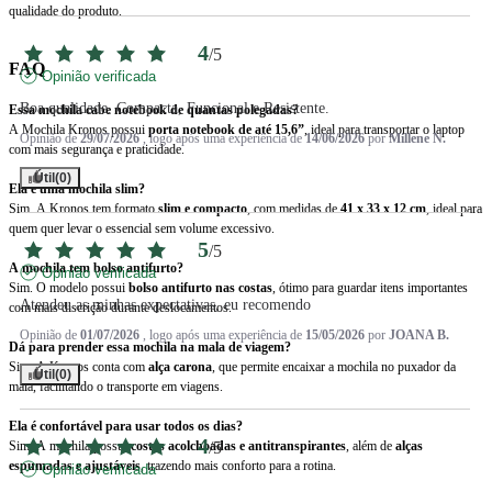
qualidade do produto.
4
/
5
FAQ
Opinião verificada
Boa qualidade. Compacta, Funcional e Resistente.
Essa mochila cabe notebook de quantas polegadas?
A Mochila Kronos possui
porta notebook de até 15,6”
, ideal para transportar o laptop
Opinião de
29/07/2026
, logo após uma experiência de
14/06/2026
por
Millene N.
com mais segurança e praticidade.
Útil
(0)
Ela é uma mochila slim?
Sim. A Kronos tem formato
slim e compacto
, com medidas de
41 x 33 x 12 cm
, ideal para
quem quer levar o essencial sem volume excessivo.
5
/
5
A mochila tem bolso antifurto?
Opinião verificada
Sim. O modelo possui
bolso antifurto nas costas
, ótimo para guardar itens importantes
Atendeu as minhas expectativas, eu recomendo
com mais discrição durante deslocamentos.
Opinião de
01/07/2026
, logo após uma experiência de
15/05/2026
por
JOANA B.
Dá para prender essa mochila na mala de viagem?
Sim. A Kronos conta com
alça carona
, que permite encaixar a mochila no puxador da
Útil
(0)
mala, facilitando o transporte em viagens.
Ela é confortável para usar todos os dias?
4
/
5
Sim. A mochila possui
costas acolchoadas e antitranspirantes
, além de
alças
espumadas e ajustáveis
, trazendo mais conforto para a rotina.
Opinião verificada