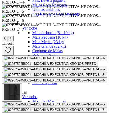
Pais: Leve 3 pague 2
Malas Com Desconto
Últimas unidades
Kits Escolares Com Desconto
malas
Ver todos
Mala de bordo (8 a 10 kg)
Mala Pequena (10 kg)
Mala Média (23 kg)
11
%
off
Mala Grande (32 kg)
Conjunto de Malas
Bolsa de Viagem
ABS
Polipropileno
Policarbonato
Tecido
Para Levar à Bordo
Para Despachar
Mochilas
Ver todos
Mochilas Masculinas
Mochilas Femininas
Mochilas Escolares