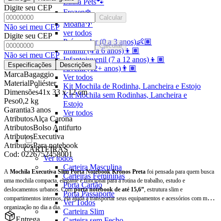
Linha Pets🐾
Digite seu CEP
Frozen❄️
Calcular
Moana🌴
Não sei meu CEP
ver todos
Digite seu CEP
Pré-escolar (0 a 3 anos)👶🏽
Calcular
Infantil (4 a 6 anos)👦🏽
Não sei meu CEP
Infantojuvenil (7 a 12 anos)👦🏽
Especificações
Descrições
Juvenil (12+ anos)👨🏽
Marca
Bagaggio
Ver todos
Material
Poliéster
Kit Mochila de Rodinha, Lancheira e Estojo
Dimensões
41x 33 x 12 cm
Kit Mochila sem Rodinhas, Lancheira e
Peso
0,2 kg
Estojo
Garantia
3 anos
Ver todos
Atributos
Alça Carona
Atributos
Bolso Antifurto
Atributos
Executiva
Atributos
Para notebook
CARTEIRAS
Cod:
0226752458001
Ver todos
Carteira Masculina
A
Mochila Executiva Slim Porta Notebook Kronos Preta
foi pensada para quem busca
Carteiras Femininas
uma mochila compacta, elegante e funcional para a rotina de trabalho, estudo e
Porta Cartão
deslocamentos urbanos. Com
porta notebook de até 15,6”
, estrutura slim e
Porta Passaporte
compartimentos internos, ela ajuda a transportar seus equipamentos e acessórios com mais
Ver Todos
organização no dia a dia.
Carteira Slim
Entrega
Carteira sem Fecho