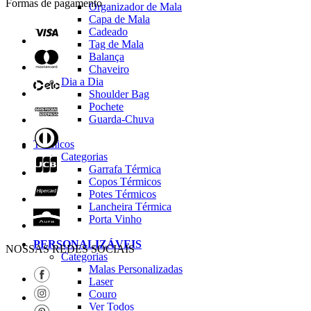
Formas de pagamento
Organizador de Mala
Capa de Mala
Cadeado
Tag de Mala
Balança
Chaveiro
Dia a Dia
Shoulder Bag
Pochete
Guarda-Chuva
Térmicos
Categorias
Garrafa Térmica
Copos Térmicos
Potes Térmicos
Lancheira Térmica
Porta Vinho
PERSONALIZÁVEIS
NOSSAS REDES SOCIAIS
Categorias
Malas Personalizadas
Laser
Couro
Ver Todos