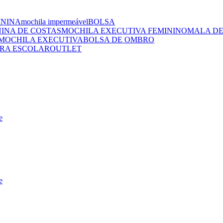
ININA
mochila impermeável
BOLSA
NINA DE COSTAS
MOCHILA EXECUTIVA FEMININO
MALA DE
MOCHILA EXECUTIVA
BOLSA DE OMBRO
RA ESCOLAR
OUTLET
e
e