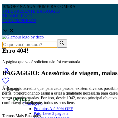
10% OFF NA SUA PRIMEIRA COMPRA
VALE PRESENTE BAGAGGIO
TROQUE FÁCIL
PARA EMPRESAS
Erro 404!
A página que você solicitou não foi encontrada
BAGAGGIO: Acessórios de viagem, malas, 
A Bagaggio acredita que, para cada pessoa, existem diversas possibili
0
perfis, proporcionando assim a estes a qualidade necessária para carre
serem experimentadas. Por isso, desde 1942, nosso principal objetivo é
OUTLET
confortável e inteligente, todos os seus itens.
Promoções
Produtos Até 50% OFF
Pais: Leve 3 pague 2
Termos Mais Buscados