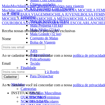
Malas Com Desconto
Últimas unidades
Malas
Mochilas
Escolar
Carteiras
Acessórios para viagem
Kits Escolares Com Desconto
Mochilas para Notebook
Mochila feminina
BOLSA MOCHILA FEM
malas
MOCHILA PARA VIAGEM
MOCHILA JUVENIL
BOLSA FEMI
Tamanhos
MOCHILA PEQUENA
MOCHILA MÉDIA
MOCHILA GRANDE
Mala de bordo (8 a 10 kg)
COURO
BOLSAS FEMININAS
MOCHILA ESCOLAR
LANCHEI
Mala Pequena (10 kg)
Mala Média (23 kg)
Receba nossas novidades e promoções exclusivas
Mala Grande (32 kg)
Conjunto de Malas
Nome
Bolsa de Viagem
Materiais
ABS
Polipropileno
Ao se cadastrar você irá concordar com a nossa
política de privacidad
Policarbonato
Email
Tecido
Finalidade
Para Levar à Bordo
Para Despachar
Cadastrar
Mochilas
Ao se cadastrar você irá concordar com a nossa
política de privacidad
Categorias
INSTITUCIONAL
Mochilas Masculinas
QUEM SOMOS
Mochilas Femininas
NOSSAS LOJAS
Mochilas Escolares