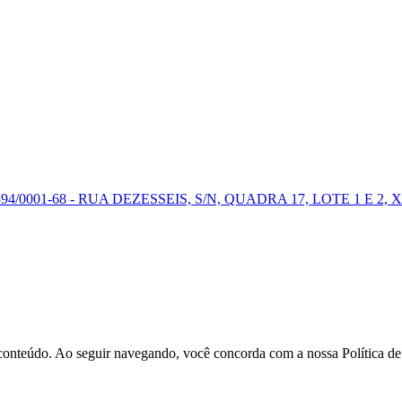
0001-68 - RUA DEZESSEIS, S/N, QUADRA 17, LOTE 1 E 2, X
r conteúdo. Ao seguir navegando, você concorda com a nossa Política d