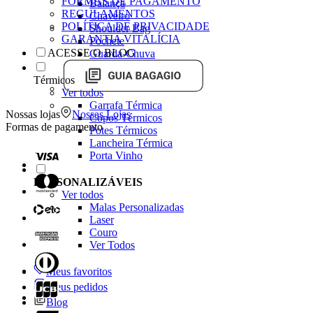
FORMAS DE PAGAMENTO
Balança
REGULAMENTOS
Chaveiro
POLÍTICA DE PRIVACIDADE
Shoulder Bag
GARANTIA VITALÍCIA
Pochete
ACESSE O BLOG
Guarda-Chuva
Térmicos
Ver todos
Garrafa Térmica
Nossas lojas
Nossas Lojas
Copos Térmicos
Formas de pagamento
Potes Térmicos
Lancheira Térmica
Porta Vinho
PERSONALIZÁVEIS
Ver todos
Malas Personalizadas
Laser
Couro
Ver Todos
Meus favoritos
Meus pedidos
Blog