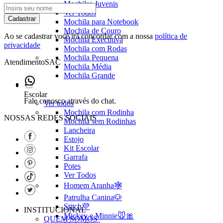
Mochilas Juvenis
Ver Todos
Cadastrar
Mochila para Notebook
Mochila de Couro
Ao se cadastrar você irá concordar com a nossa
política de
Mochila Executiva
privacidade
Mochila com Rodas
Mochila Pequena
Atendimento
SAC
Mochila Média
Mochila Grande
Escolar
Fale conosco através do chat.
Ver todos
Mochila com Rodinha
NOSSAS REDES SOCIAIS
Mochila sem Rodinhas
Lancheira
Estojo
Kit Escolar
Garrafa
Potes
Ver Todos
Homem Aranha🕸️
Patrulha Canina🐶
Stitch💜
INSTITUCIONAL
Mickey e Minnie🐭🎀
QUEM SOMOS