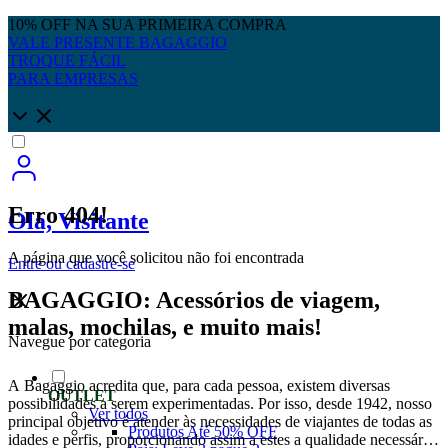
10% OFF NA SUA PRIMEIRA COMPRA
VALE PRESENTE BAGAGGIO
TROQUE FÁCIL
PARA EMPRESAS
Erro 404!
Olá, Visitante
A página que você solicitou não foi encontrada
Entre
ou
cadastre-se
BAGAGGIO: Acessórios de viagem,
malas, mochilas, e muito mais!
Navegue por categoria
A Bagaggio acredita que, para cada pessoa, existem diversas
OUTLET
possibilidades a serem experimentadas. Por isso, desde 1942, nosso
Ver todos
principal objetivo é atender às necessidades de viajantes de todas as
Produtos Até 50% OFF
idades e perfis, proporcionando assim a estes a qualidade necessária