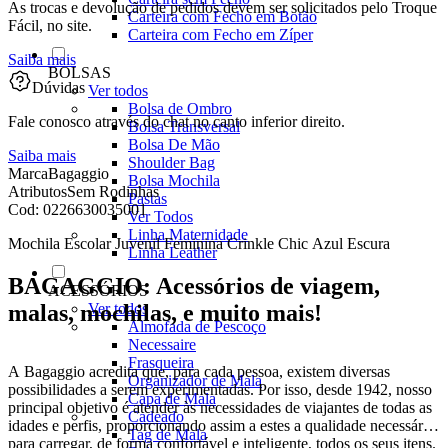
As trocas e devolução de pedidos devem ser solicitados pelo Troque
Carteira com Fecho em Botão
Fácil, no site.
Carteira com Fecho em Zíper
Saiba mais
BOLSAS
Dúvidas
Ver todos
Bolsa de Ombro
Fale conosco através do chat no canto inferior direito.
Bolsa Transversal
Bolsa De Mão
Saiba mais
Shoulder Bag
Marca
Bagaggio
Bolsa Mochila
Atributos
Sem Rodinhas
Pastas
Cod:
0226630035001
Ver Todos
Linha Maternidade
Mochila Escolar Juvenil Feminina Crinkle Chic Azul Escura
Linha Leather
BAGAGGIO: Acessórios de viagem,
ACESSÓRIOS
malas, mochilas, e muito mais!
Ver todos
Almofada de Pescoço
Necessaire
Frasqueira
A Bagaggio acredita que, para cada pessoa, existem diversas
Organizador de Mala
possibilidades a serem experimentadas. Por isso, desde 1942, nosso
Capa de Mala
principal objetivo é atender às necessidades de viajantes de todas as
Cadeado
idades e perfis, proporcionando assim a estes a qualidade necessária
Tag de Mala
para carregar, de forma confortável e inteligente, todos os seus itens.