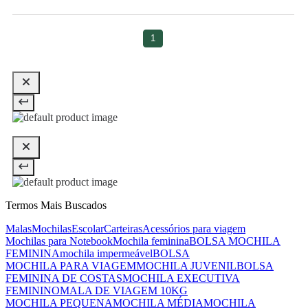
1
Termos Mais Buscados
Malas
Mochilas
Escolar
Carteiras
Acessórios para viagem
Mochilas para Notebook
Mochila feminina
BOLSA MOCHILA
FEMININA
mochila impermeável
BOLSA
MOCHILA PARA VIAGEM
MOCHILA JUVENIL
BOLSA
FEMININA DE COSTAS
MOCHILA EXECUTIVA
FEMININO
MALA DE VIAGEM 10KG
MOCHILA PEQUENA
MOCHILA MÉDIA
MOCHILA