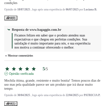
condições
Opinião de
18/07/2025
, logo após uma experiência de
06/07/2025
por
Luciana B.
Útil
(0)
Resposta de
www.bagaggio.com.br
Ficamos felizes em saber que o produto atendeu suas 
expectativas e que chegou em perfeitas condições. Sua 
satisfação é muito importante para nós, e sua experiência 
nos motiva a continuar oferecendo o melhor.
Mostrar comentários
5
/
5
Opinião verificada
Mochila ótima, grande, resistente e muito bonita! Temos poucos dias de 
uso mas pela qualidade parece ser um produto que irá durar muito 
tempo.
Opinião de
30/04/2025
, logo após uma experiência de
22/04/2025
por
PATRICIA P.
Útil
(1)