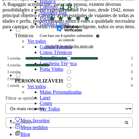
Balança
A Bagaggio acredita que, para cada pessoa, existem diversas
4.8
Chaveiro
/
5
possibilidades a serem experimentadas. Por isso, desde 1942, nosso
Shoulder Bag
principal objetivo é atender às necessidades de viajantes de todas as
Pochete
idades e perfis, proporcionando assim a estes a qualidade necessária
Guarda-Chuva
para carregar, de forma confortável e inteligente, todos os seus itens.
Térmicos
Com base em
4
opiniões submetidas
ao controle
Ver todos
Ver todas as avaliações neste site
Garrafa Térmica
Copos Térmicos
Potes Térmicos
5
estrelas
3
Lancheira Térmica
4
estrelas
1
Porta Vinho
3
estrelas
0
2
estrelas
0
PERSONALIZÁVEIS
1
estrela
0
Ver todos
Malas Personalizadas
Laser
Filtrar as opiniões
Couro
Ver Todos
Meus favoritos
Meus pedidos
Blog