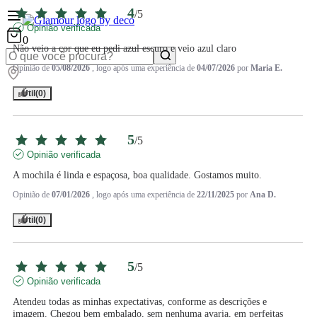
4
/
5
Opinião verificada
0
Não veio a cor que eu pedi azul escuro e veio azul claro
Opinião de
05/08/2026
, logo após uma experiência de
04/07/2026
por
Maria E.
Útil
(0)
5
/
5
Opinião verificada
A mochila é linda e espaçosa, boa qualidade. Gostamos muito.
Opinião de
07/01/2026
, logo após uma experiência de
22/11/2025
por
Ana D.
Útil
(0)
5
/
5
Opinião verificada
Atendeu todas as minhas expectativas, conforme as descrições e 
imagem. Chegou bem embalado, sem nenhuma avaria, em perfeitas 