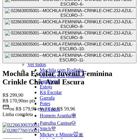
Mochilas Juvenis
Ver Todos
Mochila para Notebook
Mochila de Couro
Mochila Executiva
Mochila com Rodas
Mochila Pequena
Mochila Média
Mochila Grande
Escolar
Ver todos
Mochila com Rodinha
Mochila Escolar Juvenil Feminina
Mochila sem Rodinhas
Crinkle Chic Azul Escura
Lancheira
Estojo
Kit Escolar
R$ 299,90
Garrafa
R$ 170,90
no pix
Potes
ou
R$ 179,90
em
3x de R$ 59,96
Ver Todos
Linha completa
Homem Aranha🕸️
Patrulha Canina🐶
Stitch💜
Mickey e Minnie🐭🎀