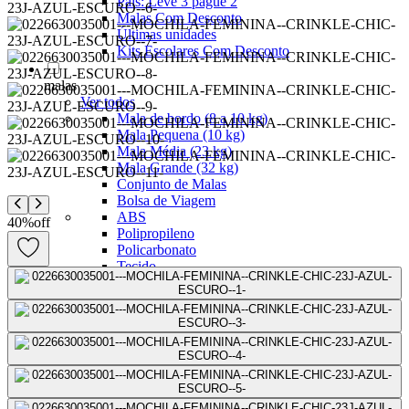
Pais: Leve 3 pague 2
Malas Com Desconto
Últimas unidades
Kits Escolares Com Desconto
malas
Ver todos
Mala de bordo (8 a 10 kg)
Mala Pequena (10 kg)
Mala Média (23 kg)
Mala Grande (32 kg)
Conjunto de Malas
Bolsa de Viagem
ABS
40
%
off
Polipropileno
Policarbonato
Tecido
Para Levar à Bordo
Para Despachar
Mochilas
Ver todos
Mochilas Masculinas
Mochilas Femininas
Mochilas Escolares