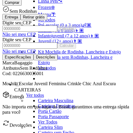
Linha Pets🐾
Comprar
Frozen❄️
Sem Rodinhas
Moana🌴
Entrega
Retirar grátis
ver todos
Digite seu CEP
Pré-escolar (0 a 3 anos)👶🏽
Calcular
Infantil (4 a 6 anos)👦🏽
Não sei meu CEP
Infantojuvenil (7 a 12 anos)👦🏽
Digite seu CEP
Juvenil (12+ anos)👨🏽
Calcular
Ver todos
Não sei meu CEP
Kit Mochila de Rodinha, Lancheira e Estojo
Kit Mochila sem Rodinhas, Lancheira e
Especificações
Descrições
Estojo
Marca
Bagaggio
Ver todos
Atributos
Sem Rodinhas
Cod:
0226630035001
Mochila Escolar Juvenil Feminina Crinkle Chic Azul Escura
CARTEIRAS
Ver todos
Entrega
Carteira Masculina
Carteiras Femininas
Não importa em que lugar do Brasil, garantimos uma entrega rápida
Porta Cartão
para você
Porta Passaporte
Ver Todos
Devoluções
Carteira Slim
Carteira sem Fecho