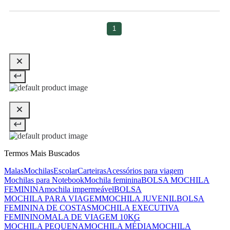
1
Termos Mais Buscados
Malas
Mochilas
Escolar
Carteiras
Acessórios para viagem
Mochilas para Notebook
Mochila feminina
BOLSA MOCHILA
FEMININA
mochila impermeável
BOLSA
MOCHILA PARA VIAGEM
MOCHILA JUVENIL
BOLSA
FEMININA DE COSTAS
MOCHILA EXECUTIVA
FEMININO
MALA DE VIAGEM 10KG
MOCHILA PEQUENA
MOCHILA MÉDIA
MOCHILA