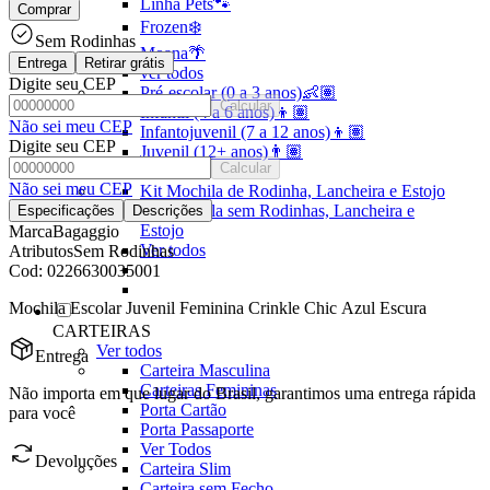
Linha Pets🐾
Comprar
Frozen❄️
Sem Rodinhas
Moana🌴
Entrega
Retirar grátis
ver todos
Digite seu CEP
Pré-escolar (0 a 3 anos)👶🏽
Calcular
Infantil (4 a 6 anos)👦🏽
Não sei meu CEP
Infantojuvenil (7 a 12 anos)👦🏽
Digite seu CEP
Juvenil (12+ anos)👨🏽
Calcular
Ver todos
Não sei meu CEP
Kit Mochila de Rodinha, Lancheira e Estojo
Kit Mochila sem Rodinhas, Lancheira e
Especificações
Descrições
Estojo
Marca
Bagaggio
Ver todos
Atributos
Sem Rodinhas
Cod:
0226630035001
Mochila Escolar Juvenil Feminina Crinkle Chic Azul Escura
CARTEIRAS
Ver todos
Entrega
Carteira Masculina
Carteiras Femininas
Não importa em que lugar do Brasil, garantimos uma entrega rápida
Porta Cartão
para você
Porta Passaporte
Ver Todos
Devoluções
Carteira Slim
Carteira sem Fecho