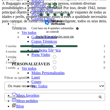
Balança
A Bagaggio acredita que, para cada pessoa, existem diversas
4.8
Chaveiro
/
5
possibilidades a serem experimentadas. Por isso, desde 1942, nosso
Shoulder Bag
principal objetivo é atender às necessidades de viajantes de todas as
Pochete
idades e perfis, proporcionando assim a estes a qualidade necessária
Guarda-Chuva
para carregar, de forma confortável e inteligente, todos os seus itens.
Térmicos
Com base em
4
opiniões submetidas
ao controle
Ver todos
Ver todas as avaliações neste site
Garrafa Térmica
Copos Térmicos
Potes Térmicos
5
estrelas
3
Lancheira Térmica
4
estrelas
1
Porta Vinho
3
estrelas
0
2
estrelas
0
PERSONALIZÁVEIS
1
estrela
0
Ver todos
Malas Personalizadas
Laser
Filtrar as opiniões
Couro
Ver Todos
Meus favoritos
Meus pedidos
Blog