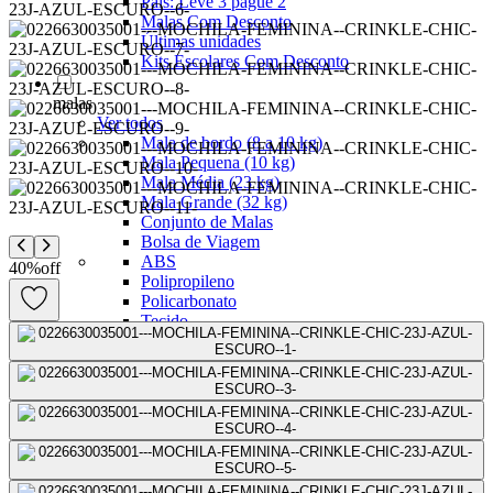
Pais: Leve 3 pague 2
Malas Com Desconto
Últimas unidades
Kits Escolares Com Desconto
malas
Ver todos
Mala de bordo (8 a 10 kg)
Mala Pequena (10 kg)
Mala Média (23 kg)
Mala Grande (32 kg)
Conjunto de Malas
Bolsa de Viagem
ABS
40
%
off
Polipropileno
Policarbonato
Tecido
Para Levar à Bordo
Para Despachar
Mochilas
Ver todos
Mochilas Masculinas
Mochilas Femininas
Mochilas Escolares