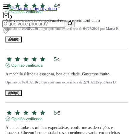
4
/
5
Opinião verificada
0
Não veio a cor que eu pedi azul escuro e veio azul claro
Opinião de
05/08/2026
, logo após uma experiência de
04/07/2026
por
Maria E.
Útil
(0)
5
/
5
Opinião verificada
A mochila é linda e espaçosa, boa qualidade. Gostamos muito.
Opinião de
07/01/2026
, logo após uma experiência de
22/11/2025
por
Ana D.
Útil
(0)
5
/
5
Opinião verificada
Atendeu todas as minhas expectativas, conforme as descrições e 
imagem. Chegou bem embalado, sem nenhuma avaria, em perfeitas 