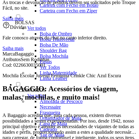
As trocas e devolução de pedidos devem ser solicitados pelo Troque
Carteira com Fecho em Botão
Fácil, no site.
Carteira com Fecho em Zíper
Saiba mais
BOLSAS
Dúvidas
Ver todos
Bolsa de Ombro
Fale conosco através do chat no canto inferior direito.
Bolsa Transversal
Bolsa De Mão
Saiba mais
Shoulder Bag
Marca
Bagaggio
Bolsa Mochila
Atributos
Sem Rodinhas
Pastas
Cod:
0226630035001
Ver Todos
Linha Maternidade
Mochila Escolar Juvenil Feminina Crinkle Chic Azul Escura
Linha Leather
BAGAGGIO: Acessórios de viagem,
ACESSÓRIOS
malas, mochilas, e muito mais!
Ver todos
Almofada de Pescoço
Necessaire
Frasqueira
A Bagaggio acredita que, para cada pessoa, existem diversas
Organizador de Mala
possibilidades a serem experimentadas. Por isso, desde 1942, nosso
Capa de Mala
principal objetivo é atender às necessidades de viajantes de todas as
Cadeado
idades e perfis, proporcionando assim a estes a qualidade necessária
Tag de Mala
para carregar, de forma confortável e inteligente, todos os seus itens.