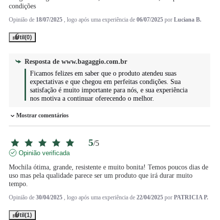
condições
Opinião de
18/07/2025
, logo após uma experiência de
06/07/2025
por
Luciana B.
Útil
(0)
Resposta de
www.bagaggio.com.br
Ficamos felizes em saber que o produto atendeu suas 
expectativas e que chegou em perfeitas condições. Sua 
satisfação é muito importante para nós, e sua experiência 
nos motiva a continuar oferecendo o melhor.
Mostrar comentários
5
/
5
Opinião verificada
Mochila ótima, grande, resistente e muito bonita! Temos poucos dias de 
uso mas pela qualidade parece ser um produto que irá durar muito 
tempo.
Opinião de
30/04/2025
, logo após uma experiência de
22/04/2025
por
PATRICIA P.
Útil
(1)