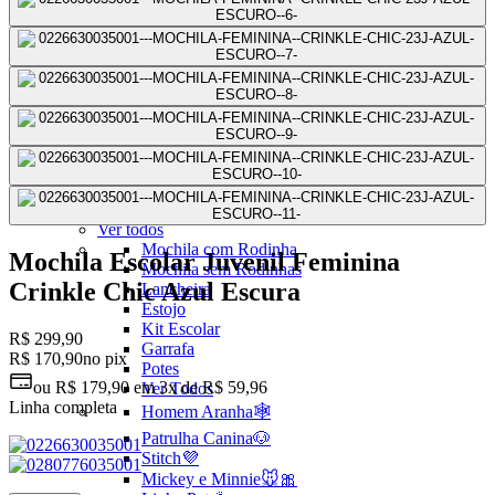
Mochilas Juvenis
Ver Todos
Mochila para Notebook
Mochila de Couro
Mochila Executiva
Mochila com Rodas
Mochila Pequena
Mochila Média
Mochila Grande
Escolar
Ver todos
Mochila com Rodinha
Mochila Escolar Juvenil Feminina
Mochila sem Rodinhas
Crinkle Chic Azul Escura
Lancheira
Estojo
Kit Escolar
R$ 299,90
Garrafa
R$ 170,90
no pix
Potes
ou
R$ 179,90
em
3x de R$ 59,96
Ver Todos
Linha completa
Homem Aranha🕸️
Patrulha Canina🐶
Stitch💜
Mickey e Minnie🐭🎀