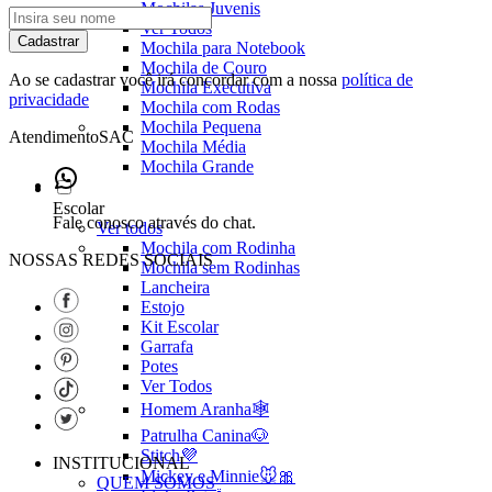
Mochilas Juvenis
Ver Todos
Cadastrar
Mochila para Notebook
Mochila de Couro
Ao se cadastrar você irá concordar com a nossa
política de
Mochila Executiva
privacidade
Mochila com Rodas
Mochila Pequena
Atendimento
SAC
Mochila Média
Mochila Grande
Escolar
Fale conosco através do chat.
Ver todos
Mochila com Rodinha
NOSSAS REDES SOCIAIS
Mochila sem Rodinhas
Lancheira
Estojo
Kit Escolar
Garrafa
Potes
Ver Todos
Homem Aranha🕸️
Patrulha Canina🐶
Stitch💜
INSTITUCIONAL
Mickey e Minnie🐭🎀
QUEM SOMOS