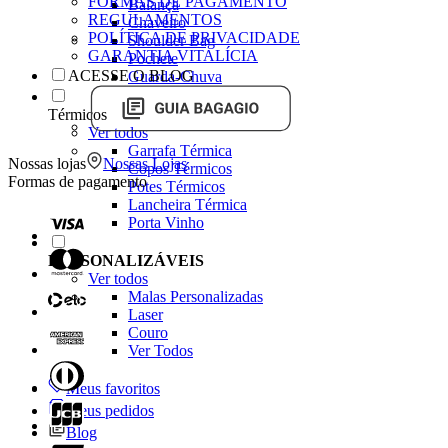
FORMAS DE PAGAMENTO
Balança
REGULAMENTOS
Chaveiro
POLÍTICA DE PRIVACIDADE
Shoulder Bag
GARANTIA VITALÍCIA
Pochete
ACESSE O BLOG
Guarda-Chuva
Térmicos
Ver todos
Garrafa Térmica
Nossas lojas
Nossas Lojas
Copos Térmicos
Formas de pagamento
Potes Térmicos
Lancheira Térmica
Porta Vinho
PERSONALIZÁVEIS
Ver todos
Malas Personalizadas
Laser
Couro
Ver Todos
Meus favoritos
Meus pedidos
Blog