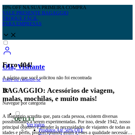
10% OFF NA SUA PRIMEIRA COMPRA
VALE PRESENTE BAGAGGIO
TROQUE FÁCIL
PARA EMPRESAS
Erro 404!
Olá, Visitante
A página que você solicitou não foi encontrada
Entre
ou
cadastre-se
BAGAGGIO: Acessórios de viagem,
malas, mochilas, e muito mais!
Navegue por categoria
A Bagaggio acredita que, para cada pessoa, existem diversas
OUTLET
possibilidades a serem experimentadas. Por isso, desde 1942, nosso
Ver todos
principal objetivo é atender às necessidades de viajantes de todas as
Produtos Até 50% OFF
idades e perfis, proporcionando assim a estes a qualidade necessária