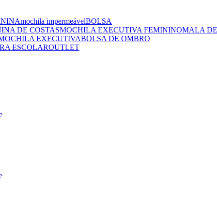
ININA
mochila impermeável
BOLSA
NINA DE COSTAS
MOCHILA EXECUTIVA FEMININO
MALA DE
MOCHILA EXECUTIVA
BOLSA DE OMBRO
RA ESCOLAR
OUTLET
e
e