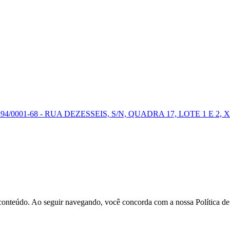
0001-68 - RUA DEZESSEIS, S/N, QUADRA 17, LOTE 1 E 2, X
r conteúdo. Ao seguir navegando, você concorda com a nossa Política d