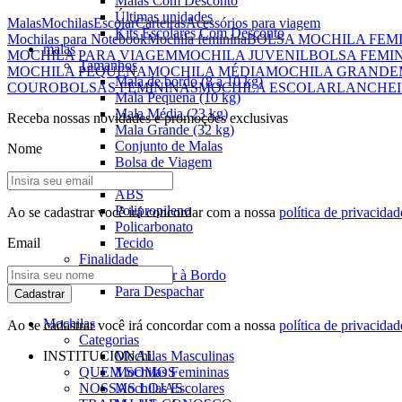
Malas Com Desconto
Últimas unidades
Malas
Mochilas
Escolar
Carteiras
Acessórios para viagem
Kits Escolares Com Desconto
Mochilas para Notebook
Mochila feminina
BOLSA MOCHILA FEM
malas
MOCHILA PARA VIAGEM
MOCHILA JUVENIL
BOLSA FEMI
Tamanhos
MOCHILA PEQUENA
MOCHILA MÉDIA
MOCHILA GRANDE
Mala de bordo (8 a 10 kg)
COURO
BOLSAS FEMININAS
MOCHILA ESCOLAR
LANCHEI
Mala Pequena (10 kg)
Mala Média (23 kg)
Receba nossas novidades e promoções exclusivas
Mala Grande (32 kg)
Conjunto de Malas
Nome
Bolsa de Viagem
Materiais
ABS
Polipropileno
Ao se cadastrar você irá concordar com a nossa
política de privacidad
Policarbonato
Email
Tecido
Finalidade
Para Levar à Bordo
Para Despachar
Cadastrar
Mochilas
Ao se cadastrar você irá concordar com a nossa
política de privacidad
Categorias
INSTITUCIONAL
Mochilas Masculinas
QUEM SOMOS
Mochilas Femininas
NOSSAS LOJAS
Mochilas Escolares