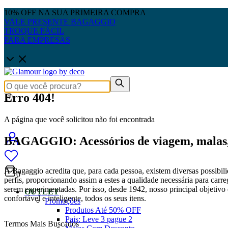
10% OFF NA SUA PRIMEIRA COMPRA
VALE PRESENTE BAGAGGIO
TROQUE FÁCIL
PARA EMPRESAS
Erro 404!
A página que você solicitou não foi encontrada
BAGAGGIO: Acessórios de viagem, malas, 
A Bagaggio acredita que, para cada pessoa, existem diversas possibili
0
perfis, proporcionando assim a estes a qualidade necessária para carre
serem experimentadas. Por isso, desde 1942, nosso principal objetivo é
OUTLET
confortável e inteligente, todos os seus itens.
Promoções
Produtos Até 50% OFF
Pais: Leve 3 pague 2
Termos Mais Buscados