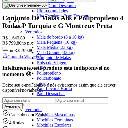
Pais: Leve 3 pague 2
Malas Com Desconto
Últimas unidades
Kits Escolares Com Desconto
Conjunto De Malas Abs e Polipropileno 4
Rodas P Turquia e G Montreux Preta
malas
Ver todos
Mala de bordo (8 a 10 kg)
R$ 1.649,80
Mala Pequena (10 kg)
R$ 799,80
no pix
Mala Média (23 kg)
ou
R$ 799,80
Mala Grande (32 kg)
Garantia Vitalícia *
Conjunto de Malas
Bolsa de Viagem
Infelizmente, este produto está indisponível no
ABS
Polipropileno
momento 😞
Policarbonato
Tecido
Deixe seu e-mail abaixo e nós avisaremos assim que ele estiver
Para Levar à Bordo
disponível novamente.
Para Despachar
Mochilas
Avise-me
Ver todos
Mochilas Masculinas
Cadeado com Senha
Mochilas Femininas
4 Rodas
Mochilas Escolares