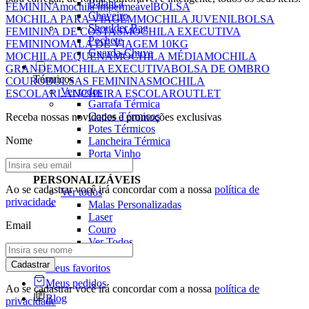
Balança
FEMININA
mochila impermeável
BOLSA
Chaveiro
MOCHILA PARA VIAGEM
MOCHILA JUVENIL
BOLSA
Shoulder Bag
FEMININA DE COSTAS
MOCHILA EXECUTIVA
Pochete
FEMININO
MALA DE VIAGEM 10KG
Guarda-Chuva
MOCHILA PEQUENA
MOCHILA MÉDIA
MOCHILA
GRANDE
MOCHILA EXECUTIVA
BOLSA DE OMBRO
Térmicos
COURO
BOLSAS FEMININAS
MOCHILA
Ver todos
ESCOLAR
LANCHEIRA ESCOLAR
OUTLET
Garrafa Térmica
Copos Térmicos
Receba nossas novidades e promoções exclusivas
Potes Térmicos
Nome
Lancheira Térmica
Porta Vinho
PERSONALIZÁVEIS
Ao se cadastrar você irá concordar com a nossa
política de
Ver todos
privacidade
Malas Personalizadas
Laser
Email
Couro
Ver Todos
Cadastrar
Meus favoritos
Meus pedidos
Ao se cadastrar você irá concordar com a nossa
política de
Blog
privacidade