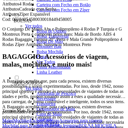
Atributos
4 Rodas
Carteira com Fecho em Botão
Atributos
Cadeado com Senha
Carteira com Fecho em Zíper
Atributos
Zíper Expansível
Cod:
00184054580030018449458005
BOLSAS
Ver todos
O Conjunto De Malas Abs e Polipropileno 4 Rodas P Turquia e G
Bolsa de Ombro
Montreux Preta é composto pelos itens: Mala de Bordo ABS 4
Bolsa Transversal
Rodas Bagaggio Turquia 20" Preta e Mala Grande Polipropileno 4
Bolsa De Mão
Rodas Zíper Antifurto Suissewin Montreux Preto
Shoulder Bag
Bolsa Mochila
BAGAGGIO: Acessórios de viagem,
Pastas
Ver Todos
malas, mochilas, e muito mais!
Linha Maternidade
Linha Leather
A Bagaggio acredita que, para cada pessoa, existem diversas
ACESSÓRIOS
possibilidades a serem experimentadas. Por isso, desde 1942, nosso
Ver todos
principal objetivo é atender às necessidades de viajantes de todas as
Almofada de Pescoço
idades e perfis, proporcionando assim a estes a qualidade necessária
Necessaire
para carregar, de forma confortável e inteligente, todos os seus itens.
Frasqueira
A Bagaggio acredita que, para cada pessoa, existem diversas
Organizador de Mala
Termos Mais Buscados
possibilidades a serem experimentadas. Por isso, desde 1942, nosso
Capa de Mala
principal objetivo é atender às necessidades de viajantes de todas as
Cadeado
Malas
Mochilas
Escolar
Carteiras
Acessórios para viagem
idades e perfis, proporcionando assim a estes a qualidade necessária
Tag de Mala
Mochilas para Notebook
Mochila feminina
BOLSA MOCHILA
para carregar, de forma confortável e inteligente, todos os seus itens.