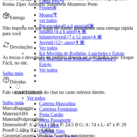
Linha Pets🐾
Rodas Zíper Antifurto Suissewin Montreux Preto
Frozen❄️
Moana🌴
Entrega
ver todos
Pré-escolar (0 a 3 anos)👶🏽
Não importa em que lugar do Brasil, garantimos uma entrega rápida
Infantil (4 a 6 anos)👦🏽
para você
Infantojuvenil (7 a 12 anos)👦🏽
Juvenil (12+ anos)👨🏽
Devoluções
Ver todos
Kit Mochila de Rodinha, Lancheira e Estojo
As trocas e devolução de pedidos devem ser solicitados pelo Troque
Kit Mochila sem Rodinhas, Lancheira e
Fácil, no site.
Estojo
Ver todos
Saiba mais
Dúvidas
Fale conosco através do chat no canto inferior direito.
CARTEIRAS
Ver todos
Saiba mais
Carteira Masculina
Marca
Bagaggio
Carteiras Femininas
Material
ABS
Porta Cartão
Material
Polipropileno
Porta Passaporte
Dimensões
P: A: 55 x L: 30 x P: 24,5 II G: A: 74 x L: 47 x P: 29
Ver Todos
Peso
P:2,43kg II G: 4,80kg
Carteira Slim
Garantia
Garantia Vitalícia *confira regulamento
Carteira sem Fecho