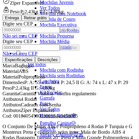
Mochilas Juvenis
Zíper Expansível
Ver Todos
Peso:
P:2,43kg II G: 4,80kg
Mochila para Notebook
Entrega
Retirar grátis
Mochila de Couro
Digite seu CEP
Mochila Executiva
Mochila com Rodas
Calcular
Mochila Pequena
Não sei meu CEP
Mochila Média
Digite seu CEP
Mochila Grande
Calcular
Não sei meu CEP
Escolar
Especificações
Descrições
Ver todos
Marca
Bagaggio
Mochila com Rodinha
Material
ABS
Mochila sem Rodinhas
Material
Polipropileno
Lancheira
Dimensões
P: A: 55 x L: 30 x P: 24,5 II G: A: 74 x L: 47 x P: 29
Estojo
Peso
P:2,43kg II G: 4,80kg
Kit Escolar
Garantia
Garantia Vitalícia *confira regulamento
Garrafa
Atributos
4 Rodas
Potes
Atributos
Cadeado com Senha
Ver Todos
Atributos
Zíper Expansível
Homem Aranha🕸️
Cod:
00184054580030018449458005
Patrulha Canina🐶
O Conjunto De Malas Abs e Polipropileno 4 Rodas P Turquia e G
Stitch💜
Montreux Preta é composto pelos itens: Mala de Bordo ABS 4
Mickey e Minnie🐭🎀
Rodas Bagaggio Turquia 20" Preta e Mala Grande Polipropileno 4