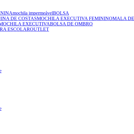
ININA
mochila impermeável
BOLSA
NINA DE COSTAS
MOCHILA EXECUTIVA FEMININO
MALA DE
MOCHILA EXECUTIVA
BOLSA DE OMBRO
RA ESCOLAR
OUTLET
e
e