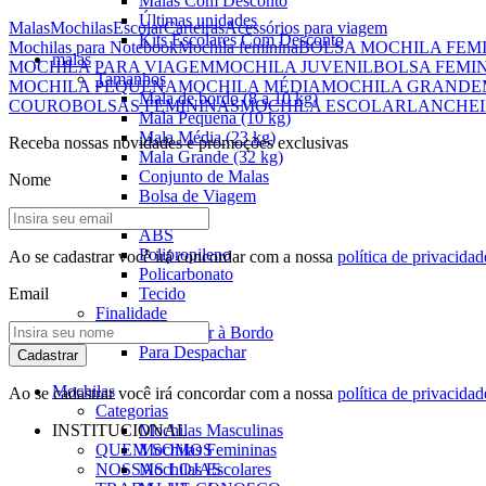
Malas Com Desconto
Últimas unidades
Malas
Mochilas
Escolar
Carteiras
Acessórios para viagem
Kits Escolares Com Desconto
Mochilas para Notebook
Mochila feminina
BOLSA MOCHILA FEM
malas
MOCHILA PARA VIAGEM
MOCHILA JUVENIL
BOLSA FEMI
Tamanhos
MOCHILA PEQUENA
MOCHILA MÉDIA
MOCHILA GRANDE
Mala de bordo (8 a 10 kg)
COURO
BOLSAS FEMININAS
MOCHILA ESCOLAR
LANCHEI
Mala Pequena (10 kg)
Mala Média (23 kg)
Receba nossas novidades e promoções exclusivas
Mala Grande (32 kg)
Conjunto de Malas
Nome
Bolsa de Viagem
Materiais
ABS
Polipropileno
Ao se cadastrar você irá concordar com a nossa
política de privacidad
Policarbonato
Email
Tecido
Finalidade
Para Levar à Bordo
Para Despachar
Cadastrar
Mochilas
Ao se cadastrar você irá concordar com a nossa
política de privacidad
Categorias
INSTITUCIONAL
Mochilas Masculinas
QUEM SOMOS
Mochilas Femininas
NOSSAS LOJAS
Mochilas Escolares