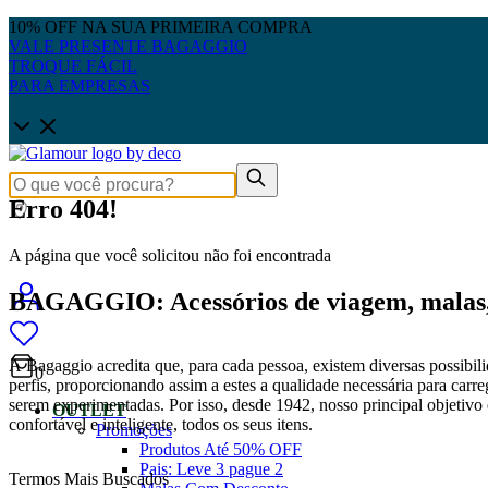
10% OFF NA SUA PRIMEIRA COMPRA
VALE PRESENTE BAGAGGIO
TROQUE FÁCIL
PARA EMPRESAS
Erro 404!
A página que você solicitou não foi encontrada
BAGAGGIO: Acessórios de viagem, malas, 
A Bagaggio acredita que, para cada pessoa, existem diversas possibili
0
perfis, proporcionando assim a estes a qualidade necessária para carre
serem experimentadas. Por isso, desde 1942, nosso principal objetivo é
OUTLET
confortável e inteligente, todos os seus itens.
Promoções
Produtos Até 50% OFF
Pais: Leve 3 pague 2
Termos Mais Buscados