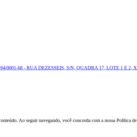
0001-68 - RUA DEZESSEIS, S/N, QUADRA 17, LOTE 1 E 2, X
r conteúdo. Ao seguir navegando, você concorda com a nossa Política d