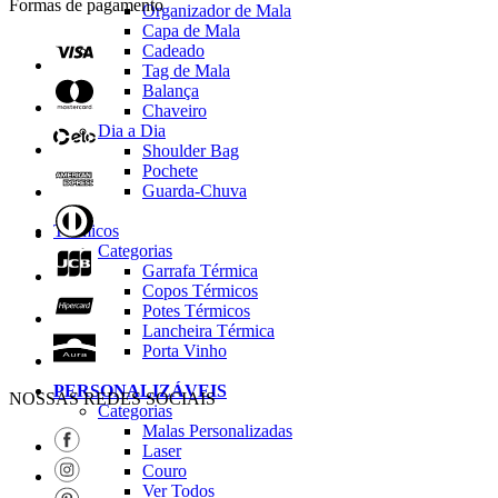
Formas de pagamento
Organizador de Mala
Capa de Mala
Cadeado
Tag de Mala
Balança
Chaveiro
Dia a Dia
Shoulder Bag
Pochete
Guarda-Chuva
Térmicos
Categorias
Garrafa Térmica
Copos Térmicos
Potes Térmicos
Lancheira Térmica
Porta Vinho
PERSONALIZÁVEIS
NOSSAS REDES SOCIAIS
Categorias
Malas Personalizadas
Laser
Couro
Ver Todos