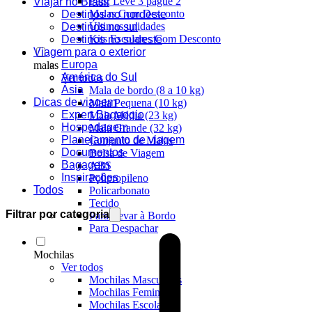
Pais: Leve 3 pague 2
Viajar no Brasil
Malas Com Desconto
Destinos no nordeste
Últimas unidades
Destinos no sul
Kits Escolares Com Desconto
Destinos no sudeste
Viagem para o exterior
Europa
malas
América do Sul
Ver todos
Ásia
Mala de bordo (8 a 10 kg)
Dicas de viagem
Mala Pequena (10 kg)
Expert Bagaggio
Mala Média (23 kg)
Hospedagem
Mala Grande (32 kg)
Planejamento de viagem
Conjunto de Malas
Documentos
Bolsa de Viagem
Bagagem
ABS
Inspirações
Polipropileno
Todos
Policarbonato
Tecido
Filtrar por categoria
Para Levar à Bordo
Para Despachar
Mochilas
Ver todos
Mochilas Masculinas
Mochilas Femininas
Mochilas Escolares