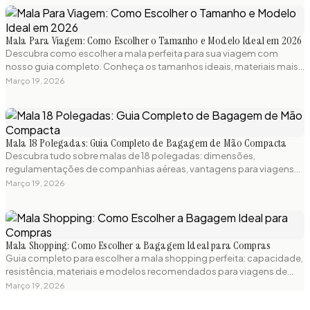
Mala Para Viagem: Como Escolher o Tamanho e Modelo Ideal em 2026
Descubra como escolher a mala perfeita para sua viagem com
nosso guia completo. Conheça os tamanhos ideais, materiais mais
resistentes e regulamentações de bagagem para viajar sem
Março 19, 2026
preocupações.
Mala 18 Polegadas: Guia Completo de Bagagem de Mão Compacta
Descubra tudo sobre malas de 18 polegadas: dimensões,
regulamentações de companhias aéreas, vantagens para viagens
curtas e os melhores modelos compactos disponíveis. Guia prático
Março 19, 2026
para escolher a mala de bordo perfeita.
Mala Shopping: Como Escolher a Bagagem Ideal para Compras
Guia completo para escolher a mala shopping perfeita: capacidade,
resistência, materiais e modelos recomendados para viagens de
compras. Dicas práticas e produtos testados para sua próxima
Março 19, 2026
aventura.