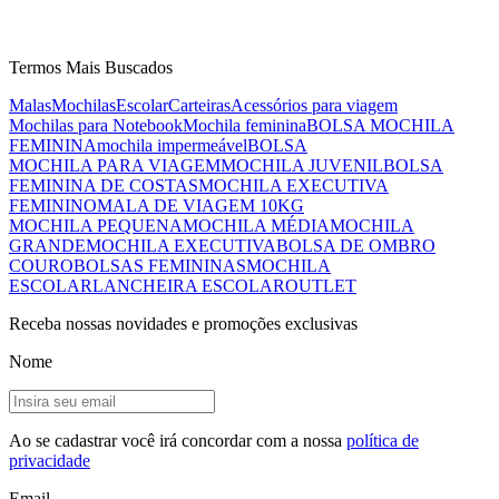
Termos Mais Buscados
Malas
Mochilas
Escolar
Carteiras
Acessórios para viagem
Mochilas para Notebook
Mochila feminina
BOLSA MOCHILA
FEMININA
mochila impermeável
BOLSA
MOCHILA PARA VIAGEM
MOCHILA JUVENIL
BOLSA
FEMININA DE COSTAS
MOCHILA EXECUTIVA
FEMININO
MALA DE VIAGEM 10KG
MOCHILA PEQUENA
MOCHILA MÉDIA
MOCHILA
GRANDE
MOCHILA EXECUTIVA
BOLSA DE OMBRO
COURO
BOLSAS FEMININAS
MOCHILA
ESCOLAR
LANCHEIRA ESCOLAR
OUTLET
Receba nossas novidades e promoções exclusivas
Nome
Ao se cadastrar você irá concordar com a nossa
política de
privacidade
Email