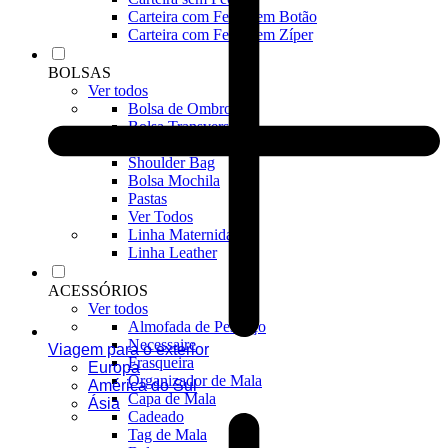
Carteira com Fecho em Botão
Carteira com Fecho em Zíper
BOLSAS
Ver todos
Bolsa de Ombro
Bolsa Transversal
Bolsa De Mão
Shoulder Bag
Bolsa Mochila
Pastas
Ver Todos
Linha Maternidade
Linha Leather
ACESSÓRIOS
Ver todos
Almofada de Pescoço
Necessaire
Viagem para o exterior
Frasqueira
Europa
Organizador de Mala
América do Sul
Capa de Mala
Ásia
Cadeado
Tag de Mala