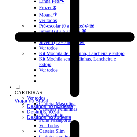
Linha Pets🐾
Frozen❄️
Moana🌴
ver todos
Pré-escolar (0 a 3 anos)👶🏽
Infantil (4 a 6 anos)👦🏽
Infantojuvenil (7 a 12 anos)👦🏽
Juvenil (12+ anos)👨🏽
Ver todos
Kit Mochila de Rodinha, Lancheira e Estojo
Kit Mochila sem Rodinhas, Lancheira e
Estojo
Ver todos
CARTEIRAS
Ver todos
Viajar no Brasil
Carteira Masculina
Destinos no nordeste
Carteiras Femininas
Destinos no sul
Porta Cartão
Destinos no sudeste
Porta Passaporte
Ver Todos
Carteira Slim
Carteira sem Fecho