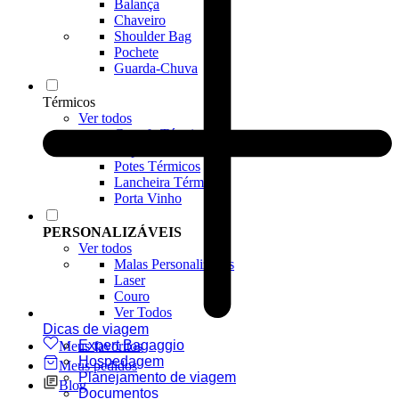
Balança
Chaveiro
Shoulder Bag
Pochete
Guarda-Chuva
Térmicos
Ver todos
Garrafa Térmica
Copos Térmicos
Potes Térmicos
Lancheira Térmica
Porta Vinho
PERSONALIZÁVEIS
Ver todos
Malas Personalizadas
Laser
Couro
Ver Todos
Dicas de viagem
Expert Bagaggio
Meus favoritos
Hospedagem
Meus pedidos
Planejamento de viagem
Blog
Documentos