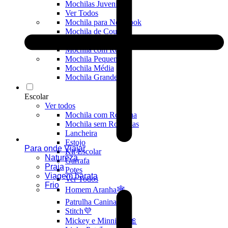
Mochilas Juvenis
Ver Todos
Mochila para Notebook
Mochila de Couro
Mochila Executiva
Mochila com Rodas
Mochila Pequena
Mochila Média
Mochila Grande
Escolar
Ver todos
Mochila com Rodinha
Mochila sem Rodinhas
Lancheira
Estojo
Para onde Viajar
Kit Escolar
Natureza
Garrafa
Praia
Potes
Viagem barata
Ver Todos
Frio
Homem Aranha🕸️
Patrulha Canina🐶
Stitch💜
Mickey e Minnie🐭🎀