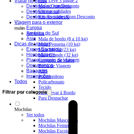
Pais: Leve 3 pague 2
Viajar no Brasil
Malas Com Desconto
Destinos no nordeste
Últimas unidades
Destinos no sul
Kits Escolares Com Desconto
Destinos no sudeste
Viagem para o exterior
Europa
malas
América do Sul
Ver todos
Ásia
Mala de bordo (8 a 10 kg)
Dicas de viagem
Mala Pequena (10 kg)
Expert Bagaggio
Mala Média (23 kg)
Hospedagem
Mala Grande (32 kg)
Planejamento de viagem
Conjunto de Malas
Documentos
Bolsa de Viagem
Bagagem
ABS
Inspirações
Polipropileno
Todos
Policarbonato
Tecido
Filtrar por categoria
Para Levar à Bordo
Para Despachar
Mochilas
Ver todos
Mochilas Masculinas
Mochilas Femininas
Mochilas Escolares