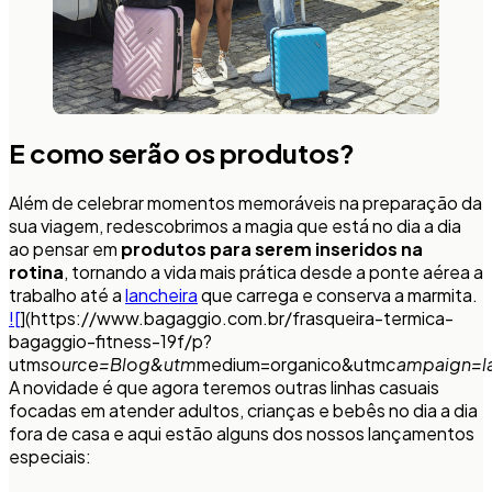
E como serão os produtos?
Além de celebrar momentos memoráveis na preparação da
sua viagem, redescobrimos a magia que está no dia a dia
ao pensar em
produtos para serem inseridos na
rotina
, tornando a vida mais prática desde a ponte aérea a
trabalho até a
lancheira
que carrega e conserva a marmita.
![
](https://www.bagaggio.com.br/frasqueira-termica-
bagaggio-fitness-19f/p?
utm
source=Blog&utm
medium=organico&utm
campaign=la
A novidade é que agora teremos outras linhas casuais
focadas em atender adultos, crianças e bebês no dia a dia
fora de casa e aqui estão alguns dos nossos lançamentos
especiais: