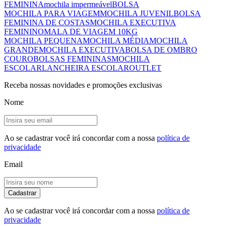
FEMININA
mochila impermeável
BOLSA
MOCHILA PARA VIAGEM
MOCHILA JUVENIL
BOLSA
FEMININA DE COSTAS
MOCHILA EXECUTIVA
FEMININO
MALA DE VIAGEM 10KG
MOCHILA PEQUENA
MOCHILA MÉDIA
MOCHILA
GRANDE
MOCHILA EXECUTIVA
BOLSA DE OMBRO
COURO
BOLSAS FEMININAS
MOCHILA
ESCOLAR
LANCHEIRA ESCOLAR
OUTLET
Receba nossas novidades e promoções exclusivas
Nome
Ao se cadastrar você irá concordar com a nossa
política de
privacidade
Email
Cadastrar
Ao se cadastrar você irá concordar com a nossa
política de
privacidade