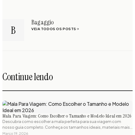
Bagaggio
B
VEJA TODOS OS POSTS
Continue lendo
Mala Para Viagem: Como Escolher o Tamanho e Modelo Ideal em 2026
Descubra como escolher a mala perfeita para sua viagem com
nosso guia completo. Conheça os tamanhos ideais, materiais mais
resistentes e regulamentações de bagagem para viajar sem
Março 19, 2026