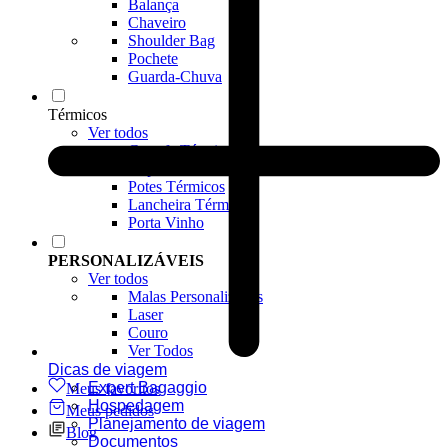
Balança
Chaveiro
Shoulder Bag
Pochete
Guarda-Chuva
Térmicos
Ver todos
Garrafa Térmica
Copos Térmicos
Potes Térmicos
Lancheira Térmica
Porta Vinho
PERSONALIZÁVEIS
Ver todos
Malas Personalizadas
Laser
Couro
Ver Todos
Dicas de viagem
Expert Bagaggio
Meus favoritos
Hospedagem
Meus pedidos
Planejamento de viagem
Blog
Documentos