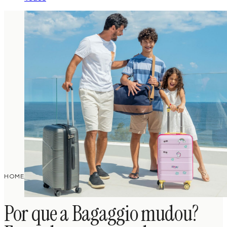
POR QUE A BAGAGGIO MUDOU? ENTENDA O
EXPERT
HOME
/
/
PROCESSO DE REBRANDING DA MARCA LÍDER EM
BAGAGGIO
MALAS DE VIAGEM
Por que a Bagaggio mudou?