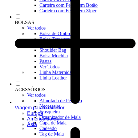
Carteira com Fecho em Botão
Carteira com Fecho em Zíper
BOLSAS
Ver todos
Bolsa de Ombro
Bolsa Transversal
Bolsa De Mão
Shoulder Bag
Bolsa Mochila
Pastas
Ver Todos
Linha Maternidade
Linha Leather
ACESSÓRIOS
Ver todos
Almofada de Pescoço
Necessaire
Viagem para o exterior
Frasqueira
Europa
Organizador de Mala
América do Sul
Capa de Mala
Ásia
Cadeado
Tag de Mala