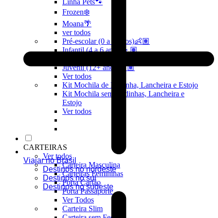
Linha Pets🐾
Frozen❄️
Moana🌴
ver todos
Pré-escolar (0 a 3 anos)👶🏽
Infantil (4 a 6 anos)👦🏽
Infantojuvenil (7 a 12 anos)👦🏽
Juvenil (12+ anos)👨🏽
Ver todos
Kit Mochila de Rodinha, Lancheira e Estojo
Kit Mochila sem Rodinhas, Lancheira e
Estojo
Ver todos
CARTEIRAS
Ver todos
Viajar no Brasil
Carteira Masculina
Destinos no nordeste
Carteiras Femininas
Destinos no sul
Porta Cartão
Destinos no sudeste
Porta Passaporte
Ver Todos
Carteira Slim
Carteira sem Fecho