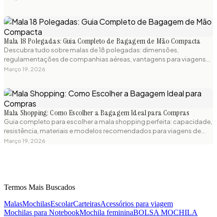
preocupações.
Mala 18 Polegadas: Guia Completo de Bagagem de Mão Compacta
Descubra tudo sobre malas de 18 polegadas: dimensões,
regulamentações de companhias aéreas, vantagens para viagens
curtas e os melhores modelos compactos disponíveis. Guia prático
Março 19, 2026
para escolher a mala de bordo perfeita.
Mala Shopping: Como Escolher a Bagagem Ideal para Compras
Guia completo para escolher a mala shopping perfeita: capacidade,
resistência, materiais e modelos recomendados para viagens de
compras. Dicas práticas e produtos testados para sua próxima
Março 19, 2026
aventura.
Termos Mais Buscados
Malas
Mochilas
Escolar
Carteiras
Acessórios para viagem
Mochilas para Notebook
Mochila feminina
BOLSA MOCHILA