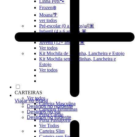
Linha Pets🐾
Frozen❄️
Moana🌴
ver todos
Pré-escolar (0 a 3 anos)👶🏽
Infantil (4 a 6 anos)👦🏽
Infantojuvenil (7 a 12 anos)👦🏽
Juvenil (12+ anos)👨🏽
Ver todos
Kit Mochila de Rodinha, Lancheira e Estojo
Kit Mochila sem Rodinhas, Lancheira e
Estojo
Ver todos
CARTEIRAS
Ver todos
Viajar no Brasil
Carteira Masculina
Destinos no nordeste
Carteiras Femininas
Destinos no sul
Porta Cartão
Destinos no sudeste
Porta Passaporte
Ver Todos
Carteira Slim
Carteira sem Fecho