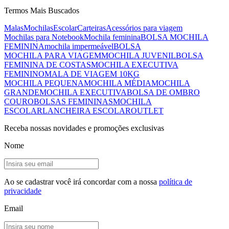
Termos Mais Buscados
Malas
Mochilas
Escolar
Carteiras
Acessórios para viagem
Mochilas para Notebook
Mochila feminina
BOLSA MOCHILA
FEMININA
mochila impermeável
BOLSA
MOCHILA PARA VIAGEM
MOCHILA JUVENIL
BOLSA
FEMININA DE COSTAS
MOCHILA EXECUTIVA
FEMININO
MALA DE VIAGEM 10KG
MOCHILA PEQUENA
MOCHILA MÉDIA
MOCHILA
GRANDE
MOCHILA EXECUTIVA
BOLSA DE OMBRO
COURO
BOLSAS FEMININAS
MOCHILA
ESCOLAR
LANCHEIRA ESCOLAR
OUTLET
Receba nossas novidades e promoções exclusivas
Nome
Ao se cadastrar você irá concordar com a nossa
política de
privacidade
Email