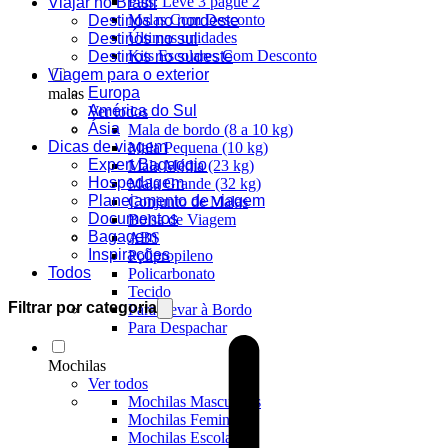
Pais: Leve 3 pague 2
Viajar no Brasil
Malas Com Desconto
Destinos no nordeste
Últimas unidades
Destinos no sul
Kits Escolares Com Desconto
Destinos no sudeste
Viagem para o exterior
Europa
malas
América do Sul
Ver todos
Ásia
Mala de bordo (8 a 10 kg)
Dicas de viagem
Mala Pequena (10 kg)
Expert Bagaggio
Mala Média (23 kg)
Hospedagem
Mala Grande (32 kg)
Planejamento de viagem
Conjunto de Malas
Documentos
Bolsa de Viagem
Bagagem
ABS
Inspirações
Polipropileno
Todos
Policarbonato
Tecido
Filtrar por categoria
Para Levar à Bordo
Para Despachar
Mochilas
Ver todos
Mochilas Masculinas
Mochilas Femininas
Mochilas Escolares