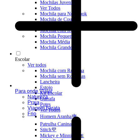
Mochilas Juvenis
Ver Todos
Mochila para Notebook
Mochila de Couro
Mochila Executiva
Mochila com Rodas
Mochila Pequena
Mochila Média
Mochila Grande
Escolar
Ver todos
Mochila com Rodinha
Mochila sem Rodinhas
Lancheira
Estojo
Para onde Viajar
Kit Escolar
Natureza
Garrafa
Praia
Potes
Viagem barata
Ver Todos
Frio
Homem Aranha🕸️
Patrulha Canina🐶
Stitch💜
Mickey e Minnie🐭🎀