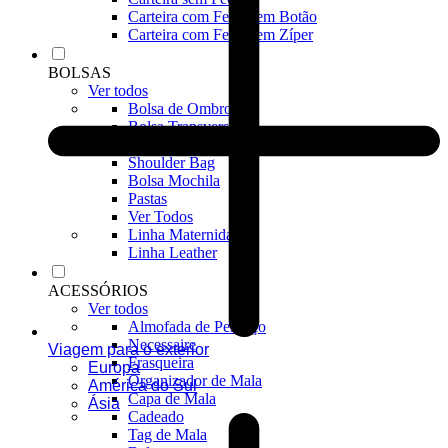
Carteira com Fecho em Botão
Carteira com Fecho em Zíper
BOLSAS
Ver todos
Bolsa de Ombro
Bolsa Transversal
Bolsa De Mão
Shoulder Bag
Bolsa Mochila
Pastas
Ver Todos
Linha Maternidade
Linha Leather
ACESSÓRIOS
Ver todos
Almofada de Pescoço
Necessaire
Viagem para o exterior
Frasqueira
Europa
Organizador de Mala
América do Sul
Capa de Mala
Ásia
Cadeado
Tag de Mala