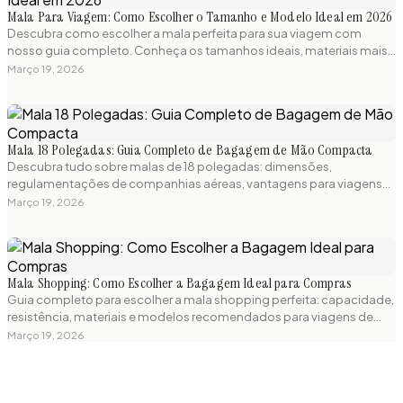
Mala Para Viagem: Como Escolher o Tamanho e Modelo Ideal em 2026
Descubra como escolher a mala perfeita para sua viagem com
nosso guia completo. Conheça os tamanhos ideais, materiais mais
resistentes e regulamentações de bagagem para viajar sem
Março 19, 2026
preocupações.
Mala 18 Polegadas: Guia Completo de Bagagem de Mão Compacta
Descubra tudo sobre malas de 18 polegadas: dimensões,
regulamentações de companhias aéreas, vantagens para viagens
curtas e os melhores modelos compactos disponíveis. Guia prático
Março 19, 2026
para escolher a mala de bordo perfeita.
Mala Shopping: Como Escolher a Bagagem Ideal para Compras
Guia completo para escolher a mala shopping perfeita: capacidade,
resistência, materiais e modelos recomendados para viagens de
compras. Dicas práticas e produtos testados para sua próxima
Março 19, 2026
aventura.