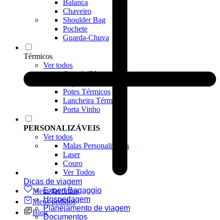
Balança
Chaveiro
Shoulder Bag
Pochete
Guarda-Chuva
Térmicos
Ver todos
Garrafa Térmica
Copos Térmicos
Potes Térmicos
Lancheira Térmica
Porta Vinho
PERSONALIZÁVEIS
Ver todos
Malas Personalizadas
Laser
Couro
Ver Todos
Dicas de viagem
Expert Bagaggio
Meus favoritos
Hospedagem
Meus pedidos
Planejamento de viagem
Blog
Documentos