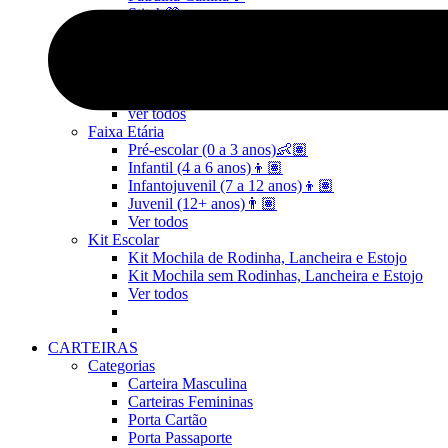
Stitch💜
Mickey e Minnie🐭🎀
Linha Pets🐾
Frozen❄️
Moana🌴
ver todos
Faixa Etária
Pré-escolar (0 a 3 anos)👶🏽
Infantil (4 a 6 anos)👦🏽
Infantojuvenil (7 a 12 anos)👦🏽
Juvenil (12+ anos)👨🏽
Ver todos
Kit Escolar
Kit Mochila de Rodinha, Lancheira e Estojo
Kit Mochila sem Rodinhas, Lancheira e Estojo
Ver todos
CARTEIRAS
Categorias
Carteira Masculina
Carteiras Femininas
Porta Cartão
Porta Passaporte