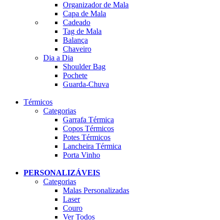
Organizador de Mala
Capa de Mala
Cadeado
Tag de Mala
Balança
Chaveiro
Dia a Dia
Shoulder Bag
Pochete
Guarda-Chuva
Térmicos
Categorias
Garrafa Térmica
Copos Térmicos
Potes Térmicos
Lancheira Térmica
Porta Vinho
PERSONALIZÁVEIS
Categorias
Malas Personalizadas
Laser
Couro
Ver Todos