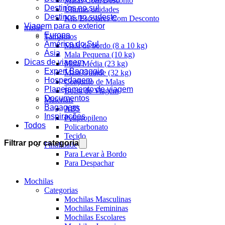
Malas Com Desconto
Destinos no sul
Últimas unidades
Destinos no sudeste
Kits Escolares Com Desconto
Viagem para o exterior
malas
Europa
Tamanhos
América do Sul
Mala de bordo (8 a 10 kg)
Ásia
Mala Pequena (10 kg)
Dicas de viagem
Mala Média (23 kg)
Expert Bagaggio
Mala Grande (32 kg)
Hospedagem
Conjunto de Malas
Planejamento de viagem
Bolsa de Viagem
Documentos
Materiais
Bagagem
ABS
Inspirações
Polipropileno
Todos
Policarbonato
Tecido
Filtrar por categoria
Finalidade
Para Levar à Bordo
Para Despachar
Mochilas
Categorias
Mochilas Masculinas
Mochilas Femininas
Mochilas Escolares