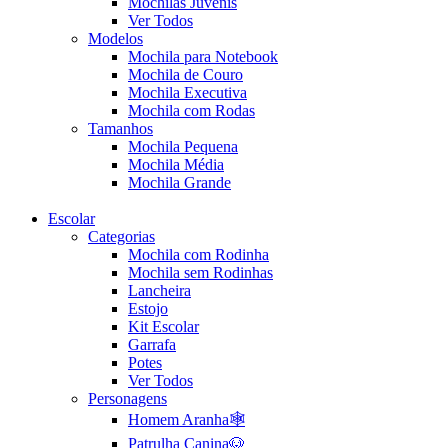
Mochilas Juvenis
Ver Todos
Modelos
Mochila para Notebook
Mochila de Couro
Mochila Executiva
Mochila com Rodas
Tamanhos
Mochila Pequena
Mochila Média
Mochila Grande
Escolar
Categorias
Mochila com Rodinha
Mochila sem Rodinhas
Lancheira
Estojo
Kit Escolar
Garrafa
Potes
Ver Todos
Personagens
Homem Aranha🕸️
Patrulha Canina🐶