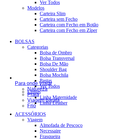
Ver Todos
Modelos
Carteira Slim
Carteira sem Fecho
Carteira com Fecho em Botão
Carteira com Fecho em Zíper
BOLSAS
Categorias
Bolsa de Ombro
Bolsa Transversal
Bolsa De Mão
Shoulder Bag
Bolsa Mochila
Pastas
Para onde Viajar
Ver Todos
Natureza
Linhas
Praia
Linha Maternidade
Viagem barata
Linha Leather
Frio
ACESSÓRIOS
Viagem
Almofada de Pescoço
Necessaire
Frasqueira