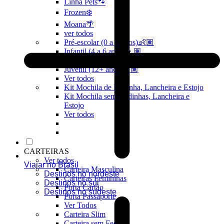
Linha Pets🐾
Frozen❄️
Moana🌴
ver todos
Pré-escolar (0 a 3 anos)👶🏽
Infantil (4 a 6 anos)👦🏽
Infantojuvenil (7 a 12 anos)👦🏽
Juvenil (12+ anos)👨🏽
Ver todos
Kit Mochila de Rodinha, Lancheira e Estojo
Kit Mochila sem Rodinhas, Lancheira e
Estojo
Ver todos
CARTEIRAS
Ver todos
Viajar no Brasil
Carteira Masculina
Destinos no nordeste
Carteiras Femininas
Destinos no sul
Porta Cartão
Destinos no sudeste
Porta Passaporte
Ver Todos
Carteira Slim
Carteira sem Fecho