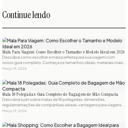
Continue lendo
Mala Para Viagem: Como Escolher o Tamanho e Modelo Ideal em 2026
Descubra como escolher a mala perfeita para sua viagem com
nosso guia completo. Conheça os tamanhos ideais, materiais mais
resistentes e regulamentações de bagagem para viajar sem
Março 19, 2026
preocupações.
Mala 18 Polegadas: Guia Completo de Bagagem de Mão Compacta
Descubra tudo sobre malas de 18 polegadas: dimensões,
regulamentações de companhias aéreas, vantagens para viagens
curtas e os melhores modelos compactos disponíveis. Guia prático
Março 19, 2026
para escolher a mala de bordo perfeita.