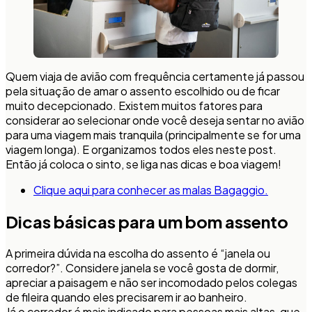
Quem viaja de avião com frequência certamente já passou
pela situação de amar o assento escolhido ou de ficar
muito decepcionado. Existem muitos fatores para
considerar ao selecionar onde você deseja sentar no avião
para uma viagem mais tranquila (principalmente se for uma
viagem longa). E organizamos todos eles neste post.
Então já coloca o sinto, se liga nas dicas e boa viagem!
Clique aqui para conhecer as malas Bagaggio.
Dicas básicas para um bom assento
A primeira dúvida na escolha do assento é “janela ou
corredor?”. Considere janela se você gosta de dormir,
apreciar a paisagem e não ser incomodado pelos colegas
de fileira quando eles precisarem ir ao banheiro.
Já o corredor é mais indicado para pessoas mais altas, que