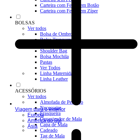
Carteira com Fecho em Botão
Carteira com Fecho em Zíper
BOLSAS
Ver todos
Bolsa de Ombro
Bolsa Transversal
Bolsa De Mão
Shoulder Bag
Bolsa Mochila
Pastas
Ver Todos
Linha Maternidade
Linha Leather
ACESSÓRIOS
Ver todos
Almofada de Pescoço
Necessaire
Viagem para o exterior
Frasqueira
Europa
Organizador de Mala
América do Sul
Capa de Mala
Ásia
Cadeado
Tag de Mala