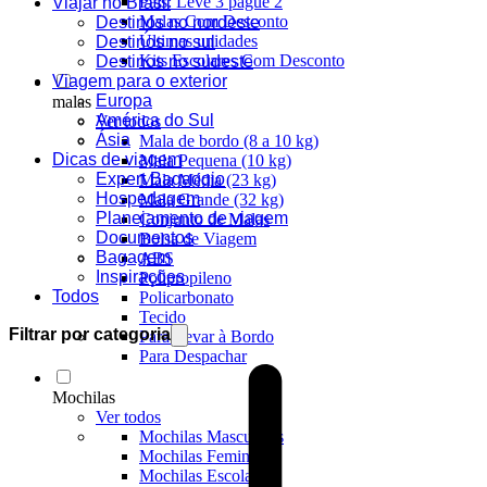
Pais: Leve 3 pague 2
Viajar no Brasil
Malas Com Desconto
Destinos no nordeste
Últimas unidades
Destinos no sul
Kits Escolares Com Desconto
Destinos no sudeste
Viagem para o exterior
Europa
malas
América do Sul
Ver todos
Ásia
Mala de bordo (8 a 10 kg)
Dicas de viagem
Mala Pequena (10 kg)
Expert Bagaggio
Mala Média (23 kg)
Hospedagem
Mala Grande (32 kg)
Planejamento de viagem
Conjunto de Malas
Documentos
Bolsa de Viagem
Bagagem
ABS
Inspirações
Polipropileno
Todos
Policarbonato
Tecido
Filtrar por categoria
Para Levar à Bordo
Para Despachar
Mochilas
Ver todos
Mochilas Masculinas
Mochilas Femininas
Mochilas Escolares