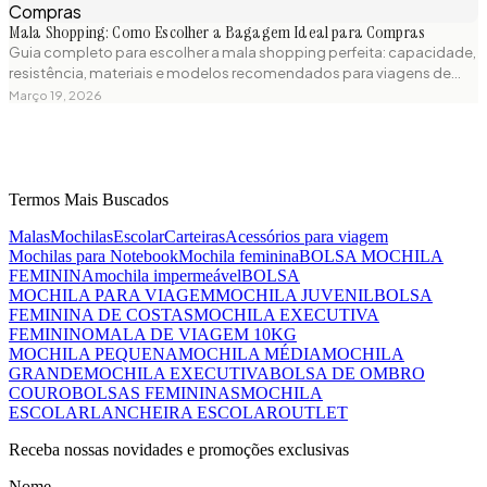
Mala Shopping: Como Escolher a Bagagem Ideal para Compras
Guia completo para escolher a mala shopping perfeita: capacidade,
resistência, materiais e modelos recomendados para viagens de
compras. Dicas práticas e produtos testados para sua próxima
Março 19, 2026
aventura.
Termos Mais Buscados
Malas
Mochilas
Escolar
Carteiras
Acessórios para viagem
Mochilas para Notebook
Mochila feminina
BOLSA MOCHILA
FEMININA
mochila impermeável
BOLSA
MOCHILA PARA VIAGEM
MOCHILA JUVENIL
BOLSA
FEMININA DE COSTAS
MOCHILA EXECUTIVA
FEMININO
MALA DE VIAGEM 10KG
MOCHILA PEQUENA
MOCHILA MÉDIA
MOCHILA
GRANDE
MOCHILA EXECUTIVA
BOLSA DE OMBRO
COURO
BOLSAS FEMININAS
MOCHILA
ESCOLAR
LANCHEIRA ESCOLAR
OUTLET
Receba nossas novidades e promoções exclusivas
Nome