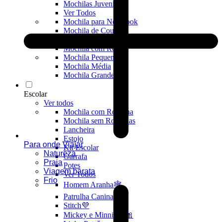
Mochilas Juvenis
Ver Todos
Mochila para Notebook
Mochila de Couro
Mochila Executiva
Mochila com Rodas
Mochila Pequena
Mochila Média
Mochila Grande
Escolar
Ver todos
Mochila com Rodinha
Mochila sem Rodinhas
Lancheira
Estojo
Para onde Viajar
Kit Escolar
Natureza
Garrafa
Praia
Potes
Viagem barata
Ver Todos
Frio
Homem Aranha🕸️
Patrulha Canina🐶
Stitch💜
Mickey e Minnie🐭🎀