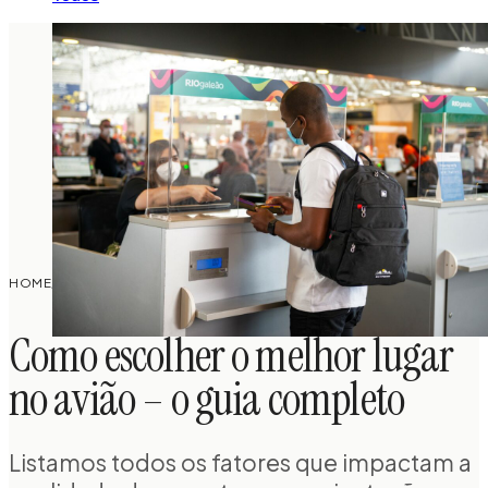
COMO ESCOLHER O MELHOR LUGAR NO AVIÃO – O
HOME
/
TODOS
/
GUIA COMPLETO
Como escolher o melhor lugar
no avião – o guia completo
Listamos todos os fatores que impactam a