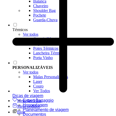
Balança
Chaveiro
Shoulder Bag
Pochete
Guarda-Chuva
Térmicos
Ver todos
Garrafa Térmica
Copos Térmicos
Potes Térmicos
Lancheira Térmica
Porta Vinho
PERSONALIZÁVEIS
Ver todos
Malas Personalizadas
Laser
Couro
Ver Todos
Dicas de viagem
Expert Bagaggio
Meus favoritos
Hospedagem
Meus pedidos
Planejamento de viagem
Blog
Documentos