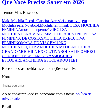
Que Você Precisa Saber em 2026
Termos Mais Buscados
Malas
Mochilas
Escolar
Carteiras
Acessórios para viagem
Mochilas para Notebook
Mochila feminina
BOLSA MOCHILA
FEMININA
mochila impermeável
BOLSA
MOCHILA PARA VIAGEM
MOCHILA JUVENIL
BOLSA
FEMININA DE COSTAS
MOCHILA EXECUTIVA
FEMININO
MALA DE VIAGEM 10KG
MOCHILA PEQUENA
MOCHILA MÉDIA
MOCHILA
GRANDE
MOCHILA EXECUTIVA
BOLSA DE OMBRO
COURO
BOLSAS FEMININAS
MOCHILA
ESCOLAR
LANCHEIRA ESCOLAR
OUTLET
Receba nossas novidades e promoções exclusivas
Nome
Ao se cadastrar você irá concordar com a nossa
política de
privacidade
Email