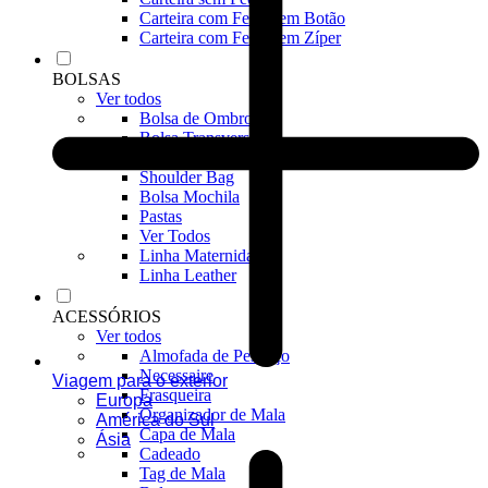
Carteira com Fecho em Botão
Carteira com Fecho em Zíper
BOLSAS
Ver todos
Bolsa de Ombro
Bolsa Transversal
Bolsa De Mão
Shoulder Bag
Bolsa Mochila
Pastas
Ver Todos
Linha Maternidade
Linha Leather
ACESSÓRIOS
Ver todos
Almofada de Pescoço
Necessaire
Viagem para o exterior
Frasqueira
Europa
Organizador de Mala
América do Sul
Capa de Mala
Ásia
Cadeado
Tag de Mala