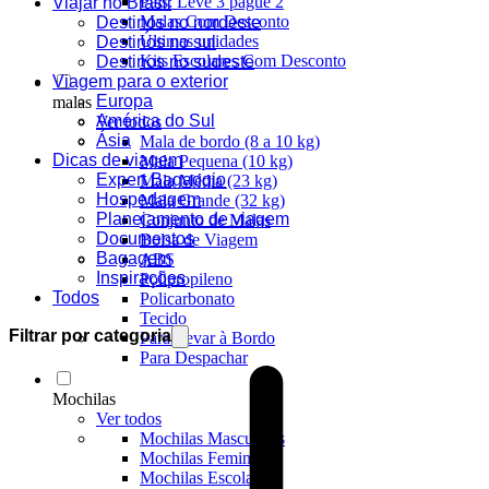
Pais: Leve 3 pague 2
Viajar no Brasil
Malas Com Desconto
Destinos no nordeste
Últimas unidades
Destinos no sul
Kits Escolares Com Desconto
Destinos no sudeste
Viagem para o exterior
Europa
malas
América do Sul
Ver todos
Ásia
Mala de bordo (8 a 10 kg)
Dicas de viagem
Mala Pequena (10 kg)
Expert Bagaggio
Mala Média (23 kg)
Hospedagem
Mala Grande (32 kg)
Planejamento de viagem
Conjunto de Malas
Documentos
Bolsa de Viagem
Bagagem
ABS
Inspirações
Polipropileno
Todos
Policarbonato
Tecido
Filtrar por categoria
Para Levar à Bordo
Para Despachar
Mochilas
Ver todos
Mochilas Masculinas
Mochilas Femininas
Mochilas Escolares