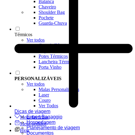
Balança
Chaveiro
Shoulder Bag
Pochete
Guarda-Chuva
Térmicos
Ver todos
Garrafa Térmica
Copos Térmicos
Potes Térmicos
Lancheira Térmica
Porta Vinho
PERSONALIZÁVEIS
Ver todos
Malas Personalizadas
Laser
Couro
Ver Todos
Dicas de viagem
Expert Bagaggio
Meus favoritos
Hospedagem
Meus pedidos
Planejamento de viagem
Blog
Documentos