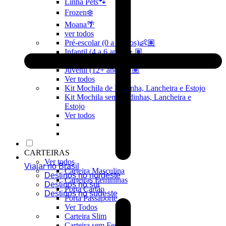
Linha Pets🐾
Frozen❄️
Moana🌴
ver todos
Pré-escolar (0 a 3 anos)👶🏽
Infantil (4 a 6 anos)👦🏽
Infantojuvenil (7 a 12 anos)👦🏽
Juvenil (12+ anos)👨🏽
Ver todos
Kit Mochila de Rodinha, Lancheira e Estojo
Kit Mochila sem Rodinhas, Lancheira e
Estojo
Ver todos
CARTEIRAS
Ver todos
Viajar no Brasil
Carteira Masculina
Destinos no nordeste
Carteiras Femininas
Destinos no sul
Porta Cartão
Destinos no sudeste
Porta Passaporte
Ver Todos
Carteira Slim
Carteira sem Fecho