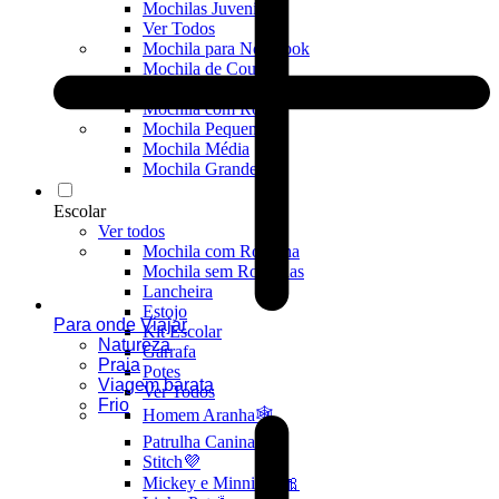
Mochilas Juvenis
Ver Todos
Mochila para Notebook
Mochila de Couro
Mochila Executiva
Mochila com Rodas
Mochila Pequena
Mochila Média
Mochila Grande
Escolar
Ver todos
Mochila com Rodinha
Mochila sem Rodinhas
Lancheira
Estojo
Para onde Viajar
Kit Escolar
Natureza
Garrafa
Praia
Potes
Viagem barata
Ver Todos
Frio
Homem Aranha🕸️
Patrulha Canina🐶
Stitch💜
Mickey e Minnie🐭🎀