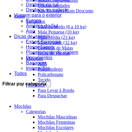
Malas Com Desconto
Destinos no sul
Últimas unidades
Destinos no sudeste
Kits Escolares Com Desconto
Viagem para o exterior
malas
Europa
Tamanhos
América do Sul
Mala de bordo (8 a 10 kg)
Ásia
Mala Pequena (10 kg)
Dicas de viagem
Mala Média (23 kg)
Expert Bagaggio
Mala Grande (32 kg)
Hospedagem
Conjunto de Malas
Planejamento de viagem
Bolsa de Viagem
Documentos
Materiais
Bagagem
ABS
Inspirações
Polipropileno
Todos
Policarbonato
Tecido
Filtrar por categoria
Finalidade
Para Levar à Bordo
Para Despachar
Mochilas
Categorias
Mochilas Masculinas
Mochilas Femininas
Mochilas Escolares