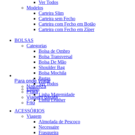
Ver Todos
Modelos
Carteira Slim
Carteira sem Fecho
Carteira com Fecho em Botão
Carteira com Fecho em Zíper
BOLSAS
Categorias
Bolsa de Ombro
Bolsa Transversal
Bolsa De Mão
Shoulder Bag
Bolsa Mochila
Pastas
Para onde Viajar
Ver Todos
Natureza
Linhas
Praia
Linha Maternidade
Viagem barata
Linha Leather
Frio
ACESSÓRIOS
Viagem
Almofada de Pescoço
Necessaire
Frasqueira