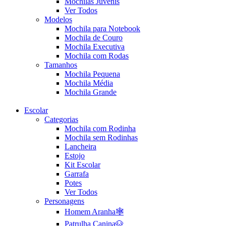
Mochilas Juvenis
Ver Todos
Modelos
Mochila para Notebook
Mochila de Couro
Mochila Executiva
Mochila com Rodas
Tamanhos
Mochila Pequena
Mochila Média
Mochila Grande
Escolar
Categorias
Mochila com Rodinha
Mochila sem Rodinhas
Lancheira
Estojo
Kit Escolar
Garrafa
Potes
Ver Todos
Personagens
Homem Aranha🕸️
Patrulha Canina🐶