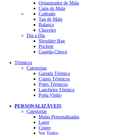
Organizador de Mala
Capa de Mala
Cadeado
Tag de Mala
Balança
Chaveiro
Dia a Dia
Shoulder Bag
Pochete
Guarda-Chuva
Térmicos
Categorias
Garrafa Térmica
Copos Térmicos
Potes Térmicos
Lancheira Térmica
Porta Vinho
PERSONALIZÁVEIS
Categorias
Malas Personalizadas
Laser
Couro
Ver Todos