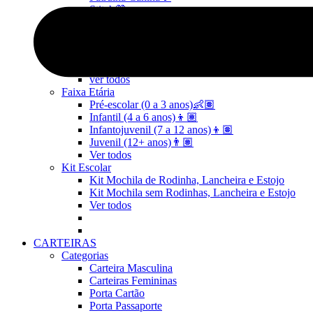
Stitch💜
Mickey e Minnie🐭🎀
Linha Pets🐾
Frozen❄️
Moana🌴
ver todos
Faixa Etária
Pré-escolar (0 a 3 anos)👶🏽
Infantil (4 a 6 anos)👦🏽
Infantojuvenil (7 a 12 anos)👦🏽
Juvenil (12+ anos)👨🏽
Ver todos
Kit Escolar
Kit Mochila de Rodinha, Lancheira e Estojo
Kit Mochila sem Rodinhas, Lancheira e Estojo
Ver todos
CARTEIRAS
Categorias
Carteira Masculina
Carteiras Femininas
Porta Cartão
Porta Passaporte