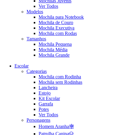
Mochilas Juvenis
Ver Todos
Modelos
Mochila para Notebook
Mochila de Couro
Mochila Executiva
Mochila com Rodas
Tamanhos
Mochila Pequena
Mochila Média
Mochila Grande
Escolar
Categorias
Mochila com Rodinha
Mochila sem Rodinhas
Lancheira
Estojo
Kit Escolar
Garrafa
Potes
Ver Todos
Personagens
Homem Aranha🕸️
Patrulha Canina🐶