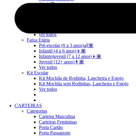
Stitch💜
Mickey e Minnie🐭🎀
Linha Pets🐾
Frozen❄️
Moana🌴
ver todos
Faixa Etária
Pré-escolar (0 a 3 anos)👶🏽
Infantil (4 a 6 anos)👦🏽
Infantojuvenil (7 a 12 anos)👦🏽
Juvenil (12+ anos)👨🏽
Ver todos
Kit Escolar
Kit Mochila de Rodinha, Lancheira e Estojo
Kit Mochila sem Rodinhas, Lancheira e Estojo
Ver todos
CARTEIRAS
Categorias
Carteira Masculina
Carteiras Femininas
Porta Cartão
Porta Passaporte