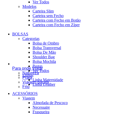
Ver Todos
Modelos
Carteira Slim
Carteira sem Fecho
Carteira com Fecho em Botão
Carteira com Fecho em Zíper
BOLSAS
Categorias
Bolsa de Ombro
Bolsa Transversal
Bolsa De Mão
Shoulder Bag
Bolsa Mochila
Pastas
Para onde Viajar
Ver Todos
Natureza
Linhas
Praia
Linha Maternidade
Viagem barata
Linha Leather
Frio
ACESSÓRIOS
Viagem
Almofada de Pescoço
Necessaire
Frasqueira