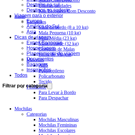
Malas Com Desconto
Destinos no sul
Últimas unidades
Destinos no sudeste
Kits Escolares Com Desconto
Viagem para o exterior
malas
Europa
Tamanhos
América do Sul
Mala de bordo (8 a 10 kg)
Ásia
Mala Pequena (10 kg)
Dicas de viagem
Mala Média (23 kg)
Expert Bagaggio
Mala Grande (32 kg)
Hospedagem
Conjunto de Malas
Planejamento de viagem
Bolsa de Viagem
Documentos
Materiais
Bagagem
ABS
Inspirações
Polipropileno
Todos
Policarbonato
Tecido
Filtrar por categoria
Finalidade
Para Levar à Bordo
Para Despachar
Mochilas
Categorias
Mochilas Masculinas
Mochilas Femininas
Mochilas Escolares