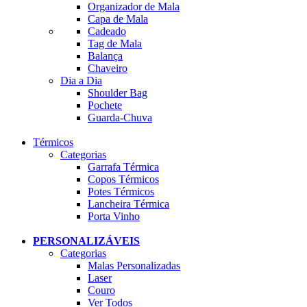
Organizador de Mala
Capa de Mala
Cadeado
Tag de Mala
Balança
Chaveiro
Dia a Dia
Shoulder Bag
Pochete
Guarda-Chuva
Térmicos
Categorias
Garrafa Térmica
Copos Térmicos
Potes Térmicos
Lancheira Térmica
Porta Vinho
PERSONALIZÁVEIS
Categorias
Malas Personalizadas
Laser
Couro
Ver Todos