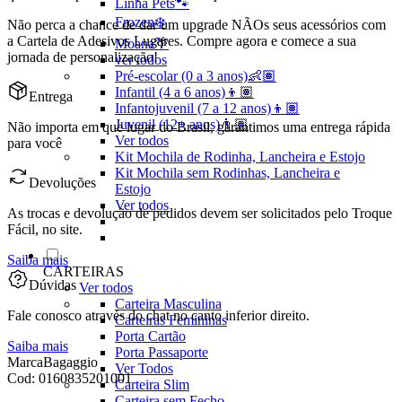
Linha Pets🐾
Frozen❄️
Não perca a chance de dar um upgrade NÃOs seus acessórios com
a Cartela de Adesivos Lugares. Compre agora e comece a sua
Moana🌴
jornada de personalização!
ver todos
Pré-escolar (0 a 3 anos)👶🏽
Infantil (4 a 6 anos)👦🏽
Entrega
Infantojuvenil (7 a 12 anos)👦🏽
Juvenil (12+ anos)👨🏽
Não importa em que lugar do Brasil, garantimos uma entrega rápida
Ver todos
para você
Kit Mochila de Rodinha, Lancheira e Estojo
Kit Mochila sem Rodinhas, Lancheira e
Devoluções
Estojo
Ver todos
As trocas e devolução de pedidos devem ser solicitados pelo Troque
Fácil, no site.
Saiba mais
CARTEIRAS
Dúvidas
Ver todos
Carteira Masculina
Fale conosco através do chat no canto inferior direito.
Carteiras Femininas
Porta Cartão
Saiba mais
Porta Passaporte
Marca
Bagaggio
Ver Todos
Cod:
0160835201001
Carteira Slim
Carteira sem Fecho