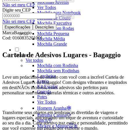
Mochilas Juvenis
Não sei meu CEP
Ver Todos
Digite seu CEP
Mochila para Notebook
Calcular
Mochila de Couro
Não sei meu CEP
Mochila Executiva
Especificações
Descrições
Mochila com Rodas
Marca
Bagaggio
Mochila Pequena
Cod:
0160835201001
Mochila Média
Mochila Grande
Cartela de Adesivos Lugares - Bagaggio
Escolar
Ver todos
Mochila com Rodinha
Mochila sem Rodinhas
Lancheira
Leve um pedacinho do mundo com você com a incrível Cartela de
Estojo
Adesivos Lugares da Bagaggio! Com designs vibrantes e inspirados
Kit Escolar
em destiNÃOs incríveis, esses adesivos são perfeitos para
Garrafa
personalizar suas malas, garrafas térmicas e outros acessórios.
Potes
Ver Todos
Homem Aranha🕸️
Transforme seus objetos em lembranças divertidas de viagens e
Patrulha Canina🐶
lugares especiais, adicionando um toque de aventura e curiosidade
Stitch💜
ao seu dia a dia. Cada adesivo traz estilo e personalidade, permitindo
Mickey e Minnie🐭🎀
que você expresse sua paixão por explorar o mundo.