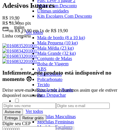
Pais: Leve 3 pague 2
Adesivos Lugares
Malas Com Desconto
Últimas unidades
Kits Escolares Com Desconto
R$ 19,90
R$ 18,90
no pix
malas
ou
R$ 19,90
em
1x de R$ 19,90
Ver todos
Linha completa
Mala de bordo (8 a 10 kg)
Mala Pequena (10 kg)
Mala Média (23 kg)
Mala Grande (32 kg)
Conjunto de Malas
Bolsa de Viagem
ABS
Infelizmente, este produto está indisponível no
Polipropileno
momento 😞
Policarbonato
Tecido
Para Levar à Bordo
Deixe seu e-mail abaixo e nós avisaremos assim que ele estiver
Para Despachar
disponível novamente.
Mochilas
Ver todos
Avise-me
Mochilas Masculinas
Entrega
Retirar grátis
Mochilas Femininas
Digite seu CEP
Mochilas Escolares
Calcular