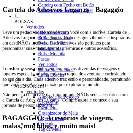
Carteira com Fecho em Botão
Cartela de Adesivos Lugares - Bagaggio
Carteira com Fecho em Zíper
BOLSAS
Ver todos
Bolsa de Ombro
Leve um pedacinho do mundo com você com a incrível Cartela de
Bolsa Transversal
Adesivos Lugares da Bagaggio! Com designs vibrantes e inspirados
Bolsa De Mão
em destiNÃOs incríveis, esses adesivos são perfeitos para
Shoulder Bag
personalizar suas malas, garrafas térmicas e outros acessórios.
Bolsa Mochila
Pastas
Ver Todos
Transforme seus objetos em lembranças divertidas de viagens e
Linha Maternidade
lugares especiais, adicionando um toque de aventura e curiosidade
Linha Leather
ao seu dia a dia. Cada adesivo traz estilo e personalidade, permitindo
que você expresse sua paixão por explorar o mundo.
ACESSÓRIOS
Ver todos
Não perca a chance de dar um upgrade NÃOs seus acessórios com
Almofada de Pescoço
a Cartela de Adesivos Lugares. Compre agora e comece a sua
Necessaire
jornada de personalização!
Frasqueira
Organizador de Mala
BAGAGGIO: Acessórios de viagem,
Capa de Mala
Cadeado
malas, mochilas, e muito mais!
Tag de Mala