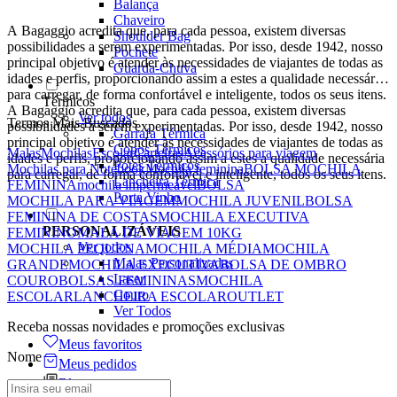
Balança
Chaveiro
A Bagaggio acredita que, para cada pessoa, existem diversas
Shoulder Bag
possibilidades a serem experimentadas. Por isso, desde 1942, nosso
Pochete
principal objetivo é atender às necessidades de viajantes de todas as
Guarda-Chuva
idades e perfis, proporcionando assim a estes a qualidade necessária
para carregar, de forma confortável e inteligente, todos os seus itens.
Térmicos
A Bagaggio acredita que, para cada pessoa, existem diversas
Ver todos
Termos Mais Buscados
possibilidades a serem experimentadas. Por isso, desde 1942, nosso
Garrafa Térmica
principal objetivo é atender às necessidades de viajantes de todas as
Copos Térmicos
Malas
Mochilas
Escolar
Carteiras
Acessórios para viagem
idades e perfis, proporcionando assim a estes a qualidade necessária
Potes Térmicos
Mochilas para Notebook
Mochila feminina
BOLSA MOCHILA
para carregar, de forma confortável e inteligente, todos os seus itens.
Lancheira Térmica
FEMININA
mochila impermeável
BOLSA
Porta Vinho
MOCHILA PARA VIAGEM
MOCHILA JUVENIL
BOLSA
FEMININA DE COSTAS
MOCHILA EXECUTIVA
PERSONALIZÁVEIS
FEMININO
MALA DE VIAGEM 10KG
Ver todos
MOCHILA PEQUENA
MOCHILA MÉDIA
MOCHILA
Malas Personalizadas
GRANDE
MOCHILA EXECUTIVA
BOLSA DE OMBRO
Laser
COURO
BOLSAS FEMININAS
MOCHILA
Couro
ESCOLAR
LANCHEIRA ESCOLAR
OUTLET
Ver Todos
Receba nossas novidades e promoções exclusivas
Meus favoritos
Nome
Meus pedidos
Blog