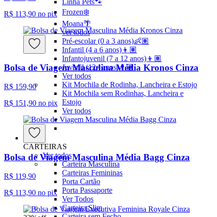
Linha Pets🐾
Frozen❄️
R$ 113,90
no pix
Moana🌴
ver todos
Pré-escolar (0 a 3 anos)👶🏽
Infantil (4 a 6 anos)👦🏽
Infantojuvenil (7 a 12 anos)👦🏽
Bolsa de Viagem Masculina Média Kronos Cinza
Juvenil (12+ anos)👨🏽
Ver todos
Kit Mochila de Rodinha, Lancheira e Estojo
R$ 159,90
Kit Mochila sem Rodinhas, Lancheira e
Estojo
R$ 151,90
no pix
Ver todos
CARTEIRAS
Ver todos
Bolsa de Viagem Masculina Média Bagg Cinza
Carteira Masculina
Carteiras Femininas
R$ 119,90
Porta Cartão
Porta Passaporte
R$ 113,90
no pix
Ver Todos
Carteira Slim
Carteira sem Fecho