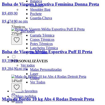
Balança
Bolsa de Viagem Executiva Feminina Donna Preta
Chaveiro
Shoulder Bag
R$ 499,90
Pochete
Guarda-Chuva
R$ 474,90
no pix
Térmicos
Ver todos
25
%
off
Garrafa Térmica
Copos Térmicos
Potes Térmicos
Lancheira Térmica
Bolsa de Viagem Média Esportiva Puff II Preta
Porta Vinho
R$ 399,90
PERSONALIZÁVEIS
Ver todos
R$ 284,90
no pix
Malas Personalizadas
Laser
Couro
14
%
off
Ver Todos
Meus favoritos
Meus pedidos
Mala de Bordo 10 kg Abs 4 Rodas Detroit Preta
Blog