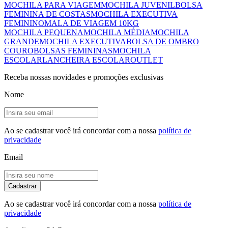
MOCHILA PARA VIAGEM
MOCHILA JUVENIL
BOLSA
FEMININA DE COSTAS
MOCHILA EXECUTIVA
FEMININO
MALA DE VIAGEM 10KG
MOCHILA PEQUENA
MOCHILA MÉDIA
MOCHILA
GRANDE
MOCHILA EXECUTIVA
BOLSA DE OMBRO
COURO
BOLSAS FEMININAS
MOCHILA
ESCOLAR
LANCHEIRA ESCOLAR
OUTLET
Receba nossas novidades e promoções exclusivas
Nome
Ao se cadastrar você irá concordar com a nossa
política de
privacidade
Email
Cadastrar
Ao se cadastrar você irá concordar com a nossa
política de
privacidade