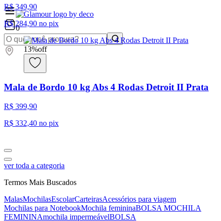
R$ 349,90
R$ 284,90
no pix
0
13
%
off
Mala de Bordo 10 kg Abs 4 Rodas Detroit II Prata
R$ 399,90
R$ 332,40
no pix
ver toda a categoria
Termos Mais Buscados
Malas
Mochilas
Escolar
Carteiras
Acessórios para viagem
Mochilas para Notebook
Mochila feminina
BOLSA MOCHILA
FEMININA
mochila impermeável
BOLSA