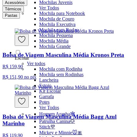
Mochilas Juvenis
Acessórios
Ver Todos
Térmicos
Mochila para Notebook
Pastas
Mochila de Couro
Mochila Executiva
Mochila com Rodas
Mochila Pequena
Mochila Média
Mochila Grande
Bolsa de Viagem Masculina Média Kronos Preta
Escolar
Ver todos
R$ 159,90
Mochila com Rodinha
Mochila sem Rodinhas
R$ 151,90
no pix
Lancheira
Estojo
Kit Escolar
Garrafa
Potes
Ver Todos
Homem Aranha🕸️
Bolsa de Viagem Masculina Média Bagg Azul
Patrulha Canina🐶
Marinho
Stitch💜
Mickey e Minnie🐭🎀
R$ 119,90