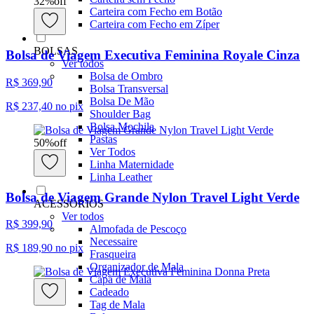
32
%
off
Carteira com Fecho em Botão
Carteira com Fecho em Zíper
BOLSAS
Bolsa de Viagem Executiva Feminina Royale Cinza
Ver todos
Bolsa de Ombro
R$ 369,90
Bolsa Transversal
Bolsa De Mão
R$ 237,40
no pix
Shoulder Bag
Bolsa Mochila
Pastas
50
%
off
Ver Todos
Linha Maternidade
Linha Leather
Bolsa de Viagem Grande Nylon Travel Light Verde
ACESSÓRIOS
Ver todos
R$ 399,90
Almofada de Pescoço
Necessaire
R$ 189,90
no pix
Frasqueira
Organizador de Mala
Capa de Mala
Cadeado
Tag de Mala