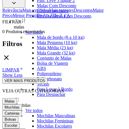
Pais: Leve 3 pague 2
Malas Com Desconto
Relevância
Mais vendidos
Mais recentes
Descontos
Maior
Últimas unidades
Preço
Menor Preço
De A a Z
De Z a A
Kits Escolares Com Desconto
FILTRAR
malas
0
Produtos encontrados
Ver todos
Mala de bordo (8 a 10 kg)
Mala Pequena (10 kg)
Filtros
Mala Média (23 kg)
Mala Grande (32 kg)
Conjunto de Malas
Bolsa de Viagem
ABS
LIMPAR
Polipropileno
Show Less
Policarbonato
VER MAIS PRODUTOS
Tecido
Para Levar à Bordo
VEJA OUTRAS CATEGORIAS
Para Despachar
Malas
Mochilas
Mochilas
Ver todos
Carteiras
Mochilas Masculinas
Bolsas
Mochilas Femininas
Escolar
Mochilas Escolares