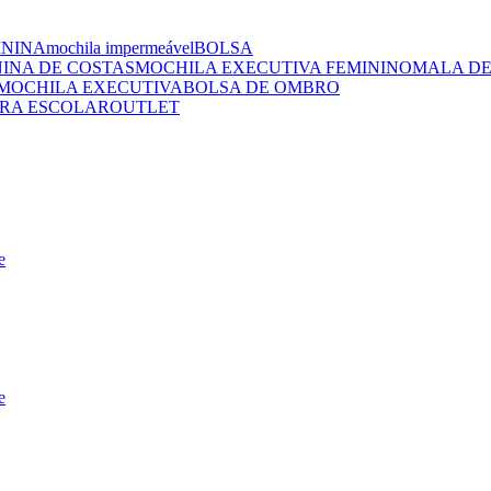
ININA
mochila impermeável
BOLSA
NINA DE COSTAS
MOCHILA EXECUTIVA FEMININO
MALA DE
MOCHILA EXECUTIVA
BOLSA DE OMBRO
RA ESCOLAR
OUTLET
e
e