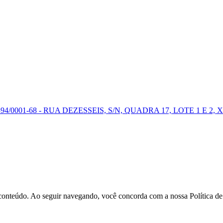
0001-68 - RUA DEZESSEIS, S/N, QUADRA 17, LOTE 1 E 2, X
r conteúdo. Ao seguir navegando, você concorda com a nossa Política d