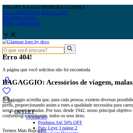
10% OFF NA SUA PRIMEIRA COMPRA
VALE PRESENTE BAGAGGIO
TROQUE FÁCIL
PARA EMPRESAS
Erro 404!
A página que você solicitou não foi encontrada
BAGAGGIO: Acessórios de viagem, malas, 
A Bagaggio acredita que, para cada pessoa, existem diversas possibili
0
perfis, proporcionando assim a estes a qualidade necessária para carre
serem experimentadas. Por isso, desde 1942, nosso principal objetivo é
OUTLET
confortável e inteligente, todos os seus itens.
Promoções
Produtos Até 50% OFF
Pais: Leve 3 pague 2
Termos Mais Buscados