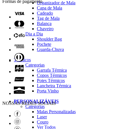
Formas de pagamento
Organizador de Mala
Capa de Mala
Cadeado
Tag de Mala
Balança
Chaveiro
Dia a Dia
Shoulder Bag
Pochete
Guarda-Chuva
Térmicos
Categorias
Garrafa Térmica
Copos Térmicos
Potes Térmicos
Lancheira Térmica
Porta Vinho
PERSONALIZÁVEIS
NOSSAS REDES SOCIAIS
Categorias
Malas Personalizadas
Laser
Couro
Ver Todos