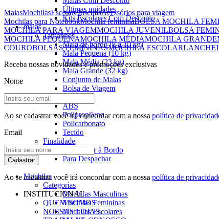
Malas Com Desconto
Últimas unidades
Malas
Mochilas
Escolar
Carteiras
Acessórios para viagem
Kits Escolares Com Desconto
Mochilas para Notebook
Mochila feminina
BOLSA MOCHILA FEM
malas
MOCHILA PARA VIAGEM
MOCHILA JUVENIL
BOLSA FEMI
Tamanhos
MOCHILA PEQUENA
MOCHILA MÉDIA
MOCHILA GRANDE
Mala de bordo (8 a 10 kg)
COURO
BOLSAS FEMININAS
MOCHILA ESCOLAR
LANCHEI
Mala Pequena (10 kg)
Mala Média (23 kg)
Receba nossas novidades e promoções exclusivas
Mala Grande (32 kg)
Conjunto de Malas
Nome
Bolsa de Viagem
Materiais
ABS
Polipropileno
Ao se cadastrar você irá concordar com a nossa
política de privacidad
Policarbonato
Email
Tecido
Finalidade
Para Levar à Bordo
Para Despachar
Cadastrar
Mochilas
Ao se cadastrar você irá concordar com a nossa
política de privacidad
Categorias
INSTITUCIONAL
Mochilas Masculinas
QUEM SOMOS
Mochilas Femininas
NOSSAS LOJAS
Mochilas Escolares