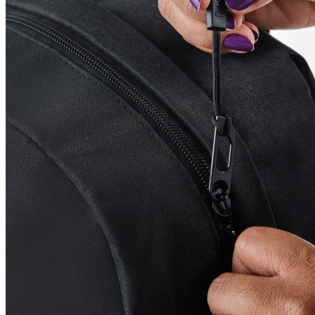
Ver Todos
Modelos
Carteira Slim
Carteira sem Fecho
Carteira com Fecho em Botão
Carteira com Fecho em Zíper
BOLSAS
Categorias
Bolsa de Ombro
Bolsa Transversal
Bolsa De Mão
Shoulder Bag
Bolsa Mochila
Pastas
Ver Todos
Linhas
Linha Maternidade
Linha Leather
ACESSÓRIOS
Viagem
Almofada de Pescoço
Necessaire
Frasqueira