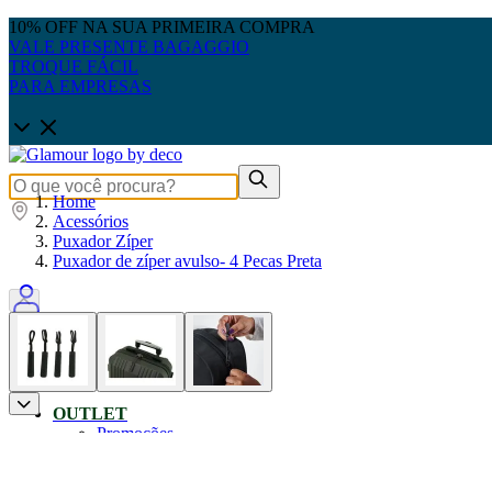
10% OFF NA SUA PRIMEIRA COMPRA
VALE PRESENTE BAGAGGIO
TROQUE FÁCIL
PARA EMPRESAS
Home
Acessórios
Puxador Zíper
Puxador de zíper avulso- 4 Pecas Preta
0
OUTLET
Promoções
Produtos Até 50% OFF
Pais: Leve 3 pague 2