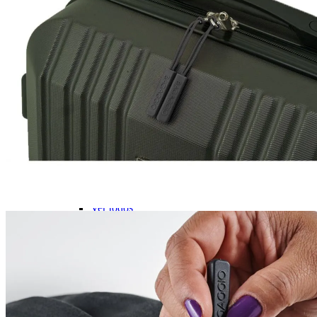
Stitch💜
Mickey e Minnie🐭🎀
Linha Pets🐾
Frozen❄️
Moana🌴
ver todos
Faixa Etária
Pré-escolar (0 a 3 anos)👶🏽
Infantil (4 a 6 anos)👦🏽
Infantojuvenil (7 a 12 anos)👦🏽
Juvenil (12+ anos)👨🏽
Ver todos
Kit Escolar
Kit Mochila de Rodinha, Lancheira e Estojo
Kit Mochila sem Rodinhas, Lancheira e Estojo
Ver todos
CARTEIRAS
Categorias
Carteira Masculina
Carteiras Femininas
Porta Cartão
Porta Passaporte