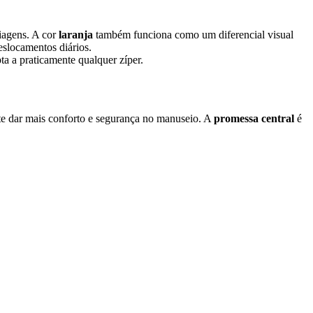
viagens. A cor
laranja
também funciona como um diferencial visual
eslocamentos diários.
pta a praticamente qualquer zíper.
nte dar mais conforto e segurança no manuseio. A
promessa central
é