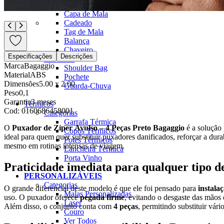
Organizador de Mala
Capa de Mala
Cadeado
Tag de Mala
Balança
Chaveiro
Especificações
Descrições
Dia a Dia
Marca
Bagaggio
Shoulder Bag
Material
ABS
Pochete
Dimensões
5.00 x 2.00
Guarda-Chuva
Peso
0,1
Garantia
3 meses
Térmicos
Cod:
0160686458001
Categorias
Garrafa Térmica
O
Puxador de Zíper Avulso – 4 Peças Preto Bagaggio
é a solução 
Copos Térmicos
ideal para quem quer substituir puxadores danificados, reforçar a durab
Potes Térmicos
mesmo em rotinas intensas de viagem.
Lancheira Térmica
Porta Vinho
Praticidade imediata para qualquer tipo 
PERSONALIZÁVEIS
Categorias
O grande diferencial deste modelo é que ele foi pensado para
instalaç
Malas Personalizadas
uso. O puxador oferece
pegada firme
, evitando o desgaste das mãos 
Laser
Além disso, o conjunto conta com
4 peças
, permitindo substituir vá
Couro
Ver Todos