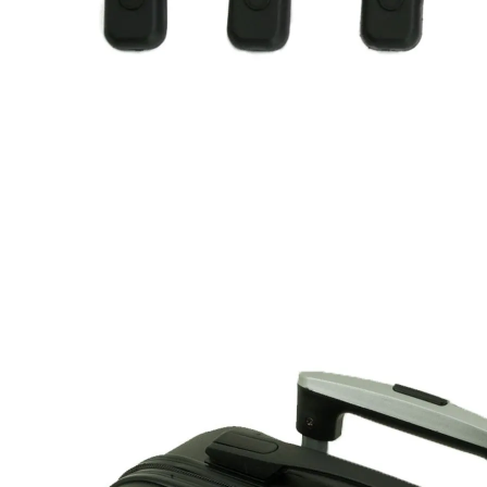
Mochilas Juvenis
Ver Todos
Modelos
Mochila para Notebook
Mochila de Couro
Mochila Executiva
Mochila com Rodas
Tamanhos
Mochila Pequena
Mochila Média
Mochila Grande
Escolar
Categorias
Mochila com Rodinha
Mochila sem Rodinhas
Lancheira
Estojo
Kit Escolar
Garrafa
Potes
Ver Todos
Personagens
Homem Aranha🕸️
Patrulha Canina🐶