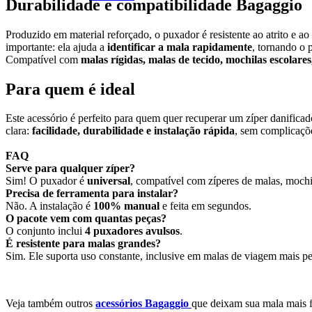
Durabilidade e compatibilidade Bagaggio
Produzido em material reforçado, o puxador é resistente ao atrito e a
importante: ela ajuda a
identificar a mala rapidamente
, tornando o 
Compatível com
malas rígidas, malas de tecido, mochilas escolare
Para quem é ideal
Este acessório é perfeito para quem quer recuperar um zíper danifica
clara:
facilidade, durabilidade e instalação rápida
, sem complicaçõ
FAQ
Serve para qualquer zíper?
Sim! O puxador é
universal
, compatível com zíperes de malas, mochil
Precisa de ferramenta para instalar?
Não. A instalação é
100% manual
e feita em segundos.
O pacote vem com quantas peças?
O conjunto inclui
4 puxadores avulsos
.
É resistente para malas grandes?
Sim. Ele suporta uso constante, inclusive em malas de viagem mais p
Veja também outros
acessórios Bagaggio
que deixam sua mala mais f