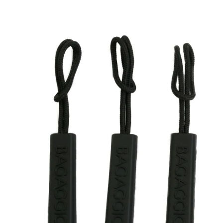
Malas Com Desconto
Últimas unidades
Kits Escolares Com Desconto
malas
Tamanhos
Mala de bordo (8 a 10 kg)
Mala Pequena (10 kg)
Mala Média (23 kg)
Mala Grande (32 kg)
Conjunto de Malas
Bolsa de Viagem
Materiais
ABS
Polipropileno
Policarbonato
Tecido
Finalidade
Para Levar à Bordo
Para Despachar
Mochilas
Categorias
Mochilas Masculinas
Mochilas Femininas
Mochilas Escolares