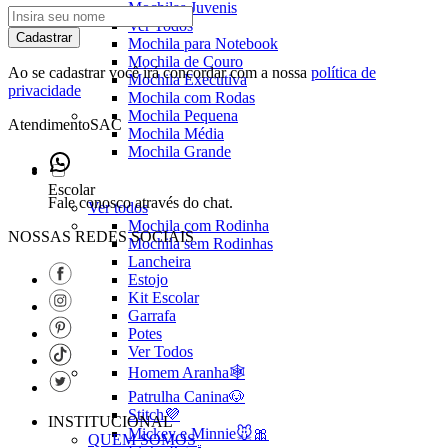
Mochilas Juvenis
Ver Todos
Cadastrar
Mochila para Notebook
Mochila de Couro
Ao se cadastrar você irá concordar com a nossa
política de
Mochila Executiva
privacidade
Mochila com Rodas
Mochila Pequena
Atendimento
SAC
Mochila Média
Mochila Grande
Escolar
Fale conosco através do chat.
Ver todos
Mochila com Rodinha
NOSSAS REDES SOCIAIS
Mochila sem Rodinhas
Lancheira
Estojo
Kit Escolar
Garrafa
Potes
Ver Todos
Homem Aranha🕸️
Patrulha Canina🐶
Stitch💜
INSTITUCIONAL
Mickey e Minnie🐭🎀
QUEM SOMOS