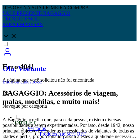
10% OFF NA SUA PRIMEIRA COMPRA
VALE PRESENTE BAGAGGIO
TROQUE FÁCIL
PARA EMPRESAS
Erro 404!
Olá, Visitante
A página que você solicitou não foi encontrada
Entre
ou
cadastre-se
BAGAGGIO: Acessórios de viagem,
malas, mochilas, e muito mais!
Navegue por categoria
A Bagaggio acredita que, para cada pessoa, existem diversas
OUTLET
possibilidades a serem experimentadas. Por isso, desde 1942, nosso
Ver todos
principal objetivo é atender às necessidades de viajantes de todas as
Produtos Até 50% OFF
idades e perfis, proporcionando assim a estes a qualidade necessária