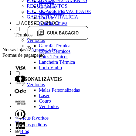
FORMAS DE PAGAMENTO
Balança
REGULAMENTOS
Chaveiro
POLÍTICA DE PRIVACIDADE
Shoulder Bag
GARANTIA VITALÍCIA
Pochete
ACESSE O BLOG
Guarda-Chuva
Térmicos
Ver todos
Garrafa Térmica
Nossas lojas
Nossas Lojas
Copos Térmicos
Formas de pagamento
Potes Térmicos
Lancheira Térmica
Porta Vinho
PERSONALIZÁVEIS
Ver todos
Malas Personalizadas
Laser
Couro
Ver Todos
Meus favoritos
Meus pedidos
Blog