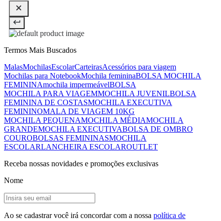
Termos Mais Buscados
Malas
Mochilas
Escolar
Carteiras
Acessórios para viagem
Mochilas para Notebook
Mochila feminina
BOLSA MOCHILA
FEMININA
mochila impermeável
BOLSA
MOCHILA PARA VIAGEM
MOCHILA JUVENIL
BOLSA
FEMININA DE COSTAS
MOCHILA EXECUTIVA
FEMININO
MALA DE VIAGEM 10KG
MOCHILA PEQUENA
MOCHILA MÉDIA
MOCHILA
GRANDE
MOCHILA EXECUTIVA
BOLSA DE OMBRO
COURO
BOLSAS FEMININAS
MOCHILA
ESCOLAR
LANCHEIRA ESCOLAR
OUTLET
Receba nossas novidades e promoções exclusivas
Nome
Ao se cadastrar você irá concordar com a nossa
política de