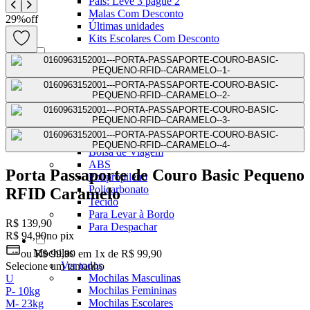
Pais: Leve 3 pague 2
Malas Com Desconto
29
%
off
Últimas unidades
Kits Escolares Com Desconto
malas
Ver todos
Mala de bordo (8 a 10 kg)
Mala Pequena (10 kg)
Mala Média (23 kg)
Mala Grande (32 kg)
Conjunto de Malas
Bolsa de Viagem
ABS
Porta Passaporte de Couro Basic Pequeno
Polipropileno
Policarbonato
RFID Caramelo
Tecido
Para Levar à Bordo
R$ 139,90
Para Despachar
R$ 94,90
no pix
Mochilas
ou
R$ 99,90
em
1x de R$ 99,90
Ver todos
Selecione um tamanho
Mochilas Masculinas
U
Mochilas Femininas
P
-
10kg
Mochilas Escolares
M
-
23kg