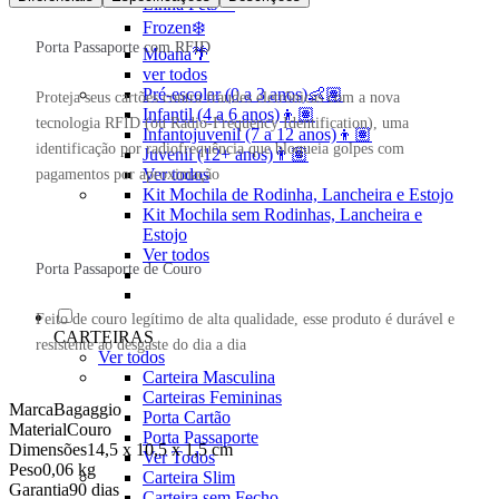
Linha Pets🐾
Frozen❄️
Porta Passaporte com RFID
Moana🌴
ver todos
Pré-escolar (0 a 3 anos)👶🏽
Proteja seus cartões contra fraudes eletrônicas com a nova
Infantil (4 a 6 anos)👦🏽
tecnologia RFID (ou Radio-Frequency Identification), uma
Infantojuvenil (7 a 12 anos)👦🏽
identificação por radiofrequência que bloqueia golpes com
Juvenil (12+ anos)👨🏽
Ver todos
pagamentos por aproximação
Kit Mochila de Rodinha, Lancheira e Estojo
Kit Mochila sem Rodinhas, Lancheira e
Estojo
Ver todos
Porta Passaporte de Couro
Feito de couro legítimo de alta qualidade, esse produto é durável e
CARTEIRAS
resistente ao desgaste do dia a dia
Ver todos
Carteira Masculina
Carteiras Femininas
Marca
Bagaggio
Porta Cartão
Material
Couro
Porta Passaporte
Dimensões
14,5 x 10,5 x 1,5 cm
Ver Todos
Peso
0,06 kg
Carteira Slim
Garantia
90 dias
Carteira sem Fecho