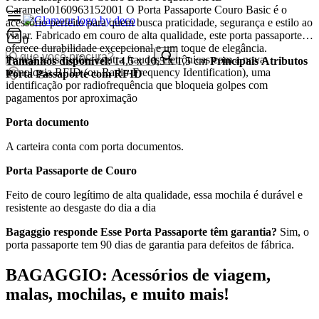
Caramelo0160963152001 O Porta Passaporte Couro Basic é o
acessório perfeito para quem busca praticidade, segurança e estilo ao
viajar. Fabricado em couro de alta qualidade, este porta passaporte
0
oferece durabilidade excepcional e um toque de elegância.
Proteja seus cartões contra fraudes eletrônicas com a nova
Tamanhos disponível:
14,5 x 10,5 x 1,5 cm
Principais Atributos
tecnologia RFID (ou Radio-Frequency Identification), uma
Porta Passaporte com RFID
identificação por radiofrequência que bloqueia golpes com
pagamentos por aproximação
Porta documento
A carteira conta com porta documentos.
Porta Passaporte de Couro
Feito de couro legítimo de alta qualidade, essa mochila é durável e
resistente ao desgaste do dia a dia
Bagaggio responde
Esse Porta Passaporte têm garantia?
Sim, o
porta passaporte tem 90 dias de garantia para defeitos de fábrica.
BAGAGGIO: Acessórios de viagem,
malas, mochilas, e muito mais!