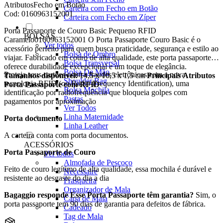
Atributos
Fecho em Botão
Carteira com Fecho em Botão
Cod:
0160963152001
Carteira com Fecho em Zíper
Porta Passaporte de Couro Basic Pequeno RFID
BOLSAS
Caramelo0160963152001 O Porta Passaporte Couro Basic é o
Ver todos
acessório perfeito para quem busca praticidade, segurança e estilo ao
Bolsa de Ombro
viajar. Fabricado em couro de alta qualidade, este porta passaporte
Bolsa Transversal
oferece durabilidade excepcional e um toque de elegância.
Bolsa De Mão
Proteja seus cartões contra fraudes eletrônicas com a nova
Tamanhos disponível:
14,5 x 10,5 x 1,5 cm
Principais Atributos
Shoulder Bag
tecnologia RFID (ou Radio-Frequency Identification), uma
Porta Passaporte com RFID
Bolsa Mochila
identificação por radiofrequência que bloqueia golpes com
Pastas
pagamentos por aproximação
Ver Todos
Linha Maternidade
Porta documento
Linha Leather
A carteira conta com porta documentos.
ACESSÓRIOS
Porta Passaporte de Couro
Ver todos
Almofada de Pescoço
Feito de couro legítimo de alta qualidade, essa mochila é durável e
Necessaire
resistente ao desgaste do dia a dia
Frasqueira
Organizador de Mala
Bagaggio responde
Esse Porta Passaporte têm garantia?
Sim, o
Capa de Mala
porta passaporte tem 90 dias de garantia para defeitos de fábrica.
Cadeado
Tag de Mala