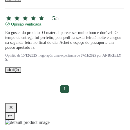
5
/
5
Opinião verificada
Eu gostei do produto. O material parece ser muito bom e durável. O 
tempo de entrega foi perfeito, pois pedi na sexta-feira à noite e chegou 
na segunda-feira no final do dia. Achei o espaço do passaporte um 
pouco apertado rs.
Opinião de
15/12/2025
, logo após uma experiência de
07/11/2025
por
ANDRIELY
S.
Útil
(0)
1