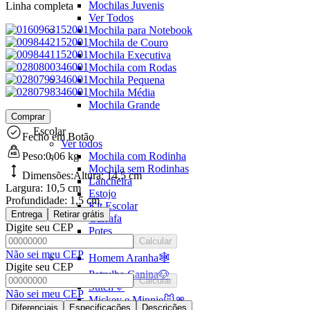
Mochilas Juvenis
Linha completa
Ver Todos
Mochila para Notebook
Mochila de Couro
Mochila Executiva
Mochila com Rodas
Mochila Pequena
Mochila Média
Mochila Grande
Comprar
Escolar
Fecho em Botão
Ver todos
Peso:
0,06 kg
Mochila com Rodinha
Mochila sem Rodinhas
Dimensões:
Altura:
14,5 cm
Lancheira
Largura:
10,5 cm
Estojo
Profundidade:
1,5 cm
Kit Escolar
Entrega
Retirar grátis
Garrafa
Digite seu CEP
Potes
Calcular
Ver Todos
Não sei meu CEP
Homem Aranha🕸️
Digite seu CEP
Patrulha Canina🐶
Calcular
Stitch💜
Não sei meu CEP
Mickey e Minnie🐭🎀
Diferenciais
Especificações
Descrições