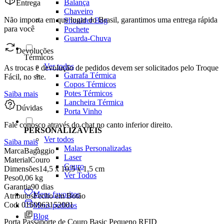
Balança
Entrega
Chaveiro
Não importa em que lugar do Brasil, garantimos uma entrega rápida
Shoulder Bag
para você
Pochete
Guarda-Chuva
Devoluções
Térmicos
Ver todos
As trocas e devolução de pedidos devem ser solicitados pelo Troque
Garrafa Térmica
Fácil, no site.
Copos Térmicos
Potes Térmicos
Saiba mais
Lancheira Térmica
Dúvidas
Porta Vinho
Fale conosco através do chat no canto inferior direito.
PERSONALIZÁVEIS
Ver todos
Saiba mais
Malas Personalizadas
Marca
Bagaggio
Laser
Material
Couro
Couro
Dimensões
14,5 x 10,5 x 1,5 cm
Ver Todos
Peso
0,06 kg
Garantia
90 dias
Meus favoritos
Atributos
Fecho em Botão
Cod:
0160963152001
Meus pedidos
Blog
Porta Passaporte de Couro Basic Pequeno RFID