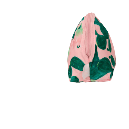
Ver Todos
Modelos
Carteira Slim
Carteira sem Fecho
Carteira com Fecho em Botão
Carteira com Fecho em Zíper
BOLSAS
Categorias
Bolsa de Ombro
Bolsa Transversal
Bolsa De Mão
Shoulder Bag
Bolsa Mochila
Pastas
Ver Todos
Linhas
Linha Maternidade
Linha Leather
ACESSÓRIOS
Viagem
Almofada de Pescoço
Necessaire
Frasqueira