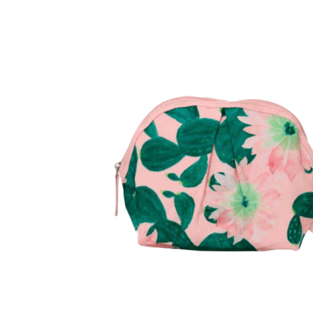
Malas Com Desconto
Últimas unidades
Kits Escolares Com Desconto
malas
Tamanhos
Mala de bordo (8 a 10 kg)
Mala Pequena (10 kg)
Mala Média (23 kg)
Mala Grande (32 kg)
Conjunto de Malas
Bolsa de Viagem
Materiais
ABS
Polipropileno
Policarbonato
Tecido
Finalidade
Para Levar à Bordo
Para Despachar
Mochilas
Categorias
Mochilas Masculinas
Mochilas Femininas
Mochilas Escolares