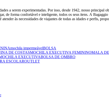
dades a serem experimentadas. Por isso, desde 1942, nosso principal obj
gar, de forma confortável e inteligente, todos os seus itens. A Bagaggio
 atender às necessidades de viajantes de todas as idades e perfis, prop
ININA
mochila impermeável
BOLSA
NINA DE COSTAS
MOCHILA EXECUTIVA FEMININO
MALA DE
MOCHILA EXECUTIVA
BOLSA DE OMBRO
RA ESCOLAR
OUTLET
e