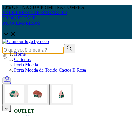
10% OFF NA SUA PRIMEIRA COMPRA
VALE PRESENTE BAGAGGIO
TROQUE FÁCIL
PARA EMPRESAS
Home
Carteiras
Porta Moeda
Porta Moeda de Tecido Cactos II Rosa
0
OUTLET
Promoções
Produtos Até 50% OFF
Pais: Leve 3 pague 2