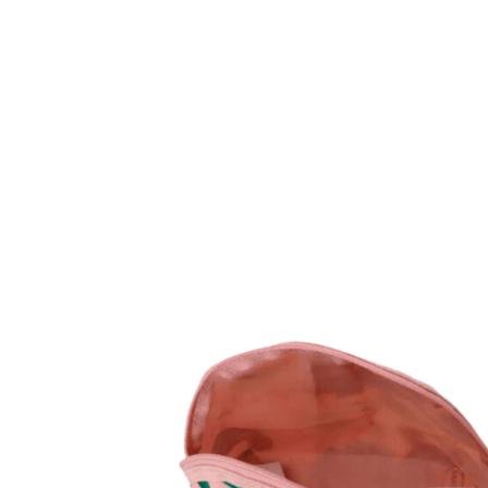
Mochilas Juvenis
Ver Todos
Modelos
Mochila para Notebook
Mochila de Couro
Mochila Executiva
Mochila com Rodas
Tamanhos
Mochila Pequena
Mochila Média
Mochila Grande
Escolar
Categorias
Mochila com Rodinha
Mochila sem Rodinhas
Lancheira
Estojo
Kit Escolar
Garrafa
Potes
Ver Todos
Personagens
Homem Aranha🕸️
Patrulha Canina🐶