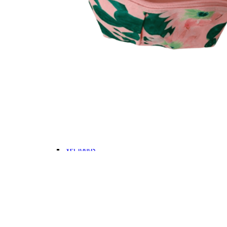
Stitch💜
Mickey e Minnie🐭🎀
Linha Pets🐾
Frozen❄️
Moana🌴
ver todos
Faixa Etária
Pré-escolar (0 a 3 anos)👶🏽
Infantil (4 a 6 anos)👦🏽
Infantojuvenil (7 a 12 anos)👦🏽
Juvenil (12+ anos)👨🏽
Ver todos
Kit Escolar
Kit Mochila de Rodinha, Lancheira e Estojo
Kit Mochila sem Rodinhas, Lancheira e Estojo
Ver todos
CARTEIRAS
Categorias
Carteira Masculina
Carteiras Femininas
Porta Cartão
Porta Passaporte