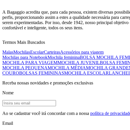
A Bagaggio acredita que, para cada pessoa, existem diversas possibili
perfis, proporcionando assim a estes a qualidade necessária para carre
serem experimentadas. Por isso, desde 1942, nosso principal objetivo é
confortável e inteligente, todos os seus itens.
Termos Mais Buscados
Malas
Mochilas
Escolar
Carteiras
Acessórios para viagem
Mochilas para Notebook
Mochila feminina
BOLSA MOCHILA FEM
MOCHILA PARA VIAGEM
MOCHILA JUVENIL
BOLSA FEMI
MOCHILA PEQUENA
MOCHILA MÉDIA
MOCHILA GRANDE
COURO
BOLSAS FEMININAS
MOCHILA ESCOLAR
LANCHEI
Receba nossas novidades e promoções exclusivas
Nome
Ao se cadastrar você irá concordar com a nossa
política de privacidad
Email