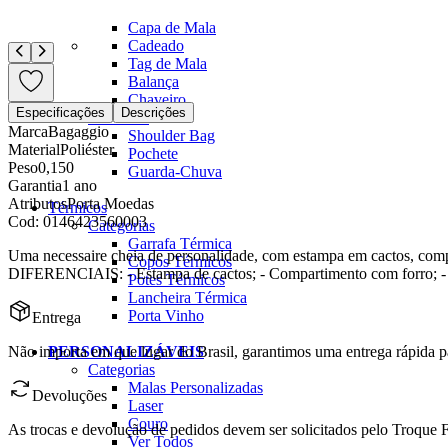
Organizador de Mala
Capa de Mala
Cadeado
Tag de Mala
Balança
Chaveiro
Especificações
Descrições
Dia a Dia
Marca
Bagaggio
Shoulder Bag
Material
Poliéster
Pochete
Peso
0,150
Guarda-Chuva
Garantia
1 ano
Atributos
Porta Moedas
Térmicos
Cod:
0146423560003
Categorias
Garrafa Térmica
Uma necessaire cheia de personalidade, com estampa em cactos, compacta e perfeita para guardar seus pertences 
Copos Térmicos
DIFERENCIAIS: - Estampa de cactos; - Compartimento com f
Potes Térmicos
Lancheira Térmica
Porta Vinho
Entrega
Não importa em que lugar do Brasil, garantimos uma entrega rápida p
PERSONALIZÁVEIS
Categorias
Malas Personalizadas
Devoluções
Laser
Couro
As trocas e devolução de pedidos devem ser solicitados pelo Troque Fá
Ver Todos