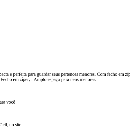
menores. Com fecho em zíper, ela conta com apenas um compartimento e forro em nylon.
orro; - Fecho em zíper; - Amplo espaço para itens menores.
ara você
cil, no site.