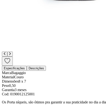
Especificações
Descrições
Marca
Bagaggio
Material
Couro
Dimensões
8 x 7
Peso
0,50
Garantia
3 meses
Cod:
0190012125001
Os Porta níqueis, são ótimos pra garantir a sua praticidade no dia a 