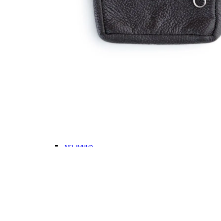
Stitch💜
Mickey e Minnie🐭🎀
Linha Pets🐾
Frozen❄️
Moana🌴
ver todos
Faixa Etária
Pré-escolar (0 a 3 anos)👶🏽
Infantil (4 a 6 anos)👦🏽
Infantojuvenil (7 a 12 anos)👦🏽
Juvenil (12+ anos)👨🏽
Ver todos
Kit Escolar
Kit Mochila de Rodinha, Lancheira e Estojo
Kit Mochila sem Rodinhas, Lancheira e Estojo
Ver todos
CARTEIRAS
Categorias
Carteira Masculina
Carteiras Femininas
Porta Cartão
Porta Passaporte