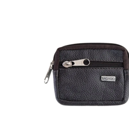
Malas Com Desconto
Últimas unidades
Kits Escolares Com Desconto
malas
Tamanhos
Mala de bordo (8 a 10 kg)
Mala Pequena (10 kg)
Mala Média (23 kg)
Mala Grande (32 kg)
Conjunto de Malas
Bolsa de Viagem
Materiais
ABS
Polipropileno
Policarbonato
Tecido
Finalidade
Para Levar à Bordo
Para Despachar
Mochilas
Categorias
Mochilas Masculinas
Mochilas Femininas
Mochilas Escolares