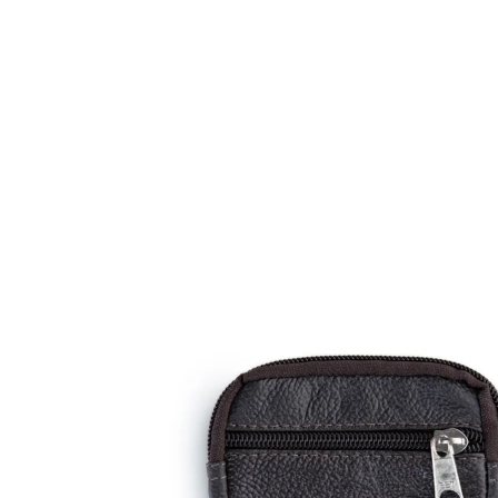
Mochilas Juvenis
Ver Todos
Modelos
Mochila para Notebook
Mochila de Couro
Mochila Executiva
Mochila com Rodas
Tamanhos
Mochila Pequena
Mochila Média
Mochila Grande
Escolar
Categorias
Mochila com Rodinha
Mochila sem Rodinhas
Lancheira
Estojo
Kit Escolar
Garrafa
Potes
Ver Todos
Personagens
Homem Aranha🕸️
Patrulha Canina🐶