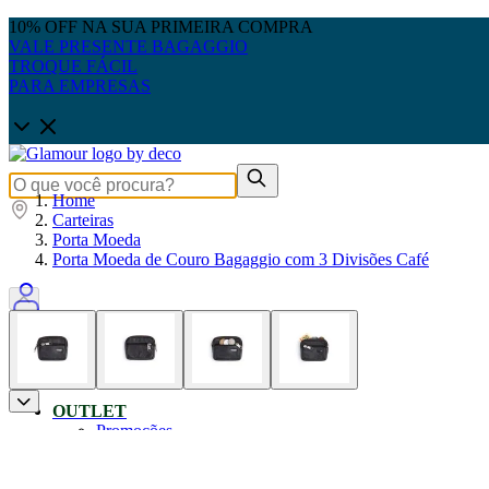
10% OFF NA SUA PRIMEIRA COMPRA
VALE PRESENTE BAGAGGIO
TROQUE FÁCIL
PARA EMPRESAS
Home
Carteiras
Porta Moeda
Porta Moeda de Couro Bagaggio com 3 Divisões Café
0
OUTLET
Promoções
Produtos Até 50% OFF
Pais: Leve 3 pague 2