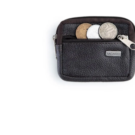
Ver Todos
Modelos
Carteira Slim
Carteira sem Fecho
Carteira com Fecho em Botão
Carteira com Fecho em Zíper
BOLSAS
Categorias
Bolsa de Ombro
Bolsa Transversal
Bolsa De Mão
Shoulder Bag
Bolsa Mochila
Pastas
Ver Todos
Linhas
Linha Maternidade
Linha Leather
ACESSÓRIOS
Viagem
Almofada de Pescoço
Necessaire
Frasqueira