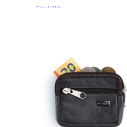
Organizador de Mala
Capa de Mala
Cadeado
Tag de Mala
Balança
Chaveiro
Dia a Dia
Shoulder Bag
Pochete
Guarda-Chuva
Térmicos
Categorias
Garrafa Térmica
Copos Térmicos
Potes Térmicos
Lancheira Térmica
Porta Vinho
PERSONALIZÁVEIS
Categorias
Malas Personalizadas
Laser
Couro
Ver Todos