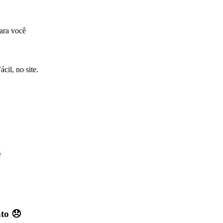
ara você
cil, no site.
é
nto 😞