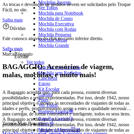
Mochilas Juvenis
As trocas e devolução de pedidos devem ser solicitados pelo Troque
Ver Todos
Fácil, no site.
Mochila para Notebook
Mochila de Couro
Saiba mais
Mochila Executiva
Dúvidas
Mochila com Rodas
Mochila Pequena
Fale conosco através do chat no canto inferior direito.
Mochila Média
Mochila Grande
Saiba mais
Marca
Bagaggio
Escolar
Ver todos
BAGAGGIO: Acessórios de viagem,
Mochila com Rodinha
Mochila sem Rodinhas
malas, mochilas, e muito mais!
Lancheira
Estojo
Kit Escolar
A Bagaggio acredita que, para cada pessoa, existem diversas
Garrafa
possibilidades a serem experimentadas. Por isso, desde 1942, nosso
Potes
principal objetivo é atender às necessidades de viajantes de todas as
Ver Todos
idades e perfis, proporcionando assim a estes a qualidade necessária
Homem Aranha🕸️
para carregar, de forma confortável e inteligente, todos os seus itens.
Patrulha Canina🐶
A Bagaggio acredita que, para cada pessoa, existem diversas
Termos Mais Buscados
Stitch💜
possibilidades a serem experimentadas. Por isso, desde 1942, nosso
Mickey e Minnie🐭🎀
principal objetivo é atender às necessidades de viajantes de todas as
Malas
Mochilas
Escolar
Carteiras
Acessórios para viagem