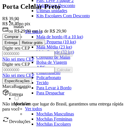
Pais: Leve 3 pague 2
Porta Celular Preto
Malas Com Desconto
Últimas unidades
Kits Escolares Com Desconto
R$ 39,90
R$ 28,40
no pix
malas
ou
R$ 29,90
em
1x de R$ 29,90
Ver todos
Mala de bordo (8 a 10 kg)
Comprar
Mala Pequena (10 kg)
Entrega
Retirar grátis
Mala Média (23 kg)
Digite seu CEP
Mala Grande (32 kg)
Calcular
Conjunto de Malas
Não sei meu CEP
Bolsa de Viagem
Digite seu CEP
ABS
Calcular
Polipropileno
Não sei meu CEP
Policarbonato
Especificações
Tecido
Marca
Bagaggio
Para Levar à Bordo
Para Despachar
Entrega
Mochilas
Não importa em que lugar do Brasil, garantimos uma entrega rápida
Ver todos
para você
Mochilas Masculinas
Mochilas Femininas
Devoluções
Mochilas Escolares