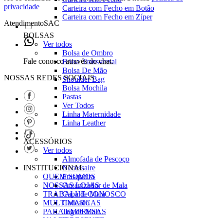
privacidade
Carteira com Fecho em Botão
Carteira com Fecho em Zíper
Atendimento
SAC
BOLSAS
Ver todos
Bolsa de Ombro
Fale conosco através do chat.
Bolsa Transversal
Bolsa De Mão
NOSSAS REDES SOCIAIS
Shoulder Bag
Bolsa Mochila
Pastas
Ver Todos
Linha Maternidade
Linha Leather
ACESSÓRIOS
Ver todos
Almofada de Pescoço
INSTITUCIONAL
Necessaire
QUEM SOMOS
Frasqueira
NOSSAS LOJAS
Organizador de Mala
TRABALHE CONOSCO
Capa de Mala
MULTIMARCAS
Cadeado
PARA EMPRESAS
Tag de Mala