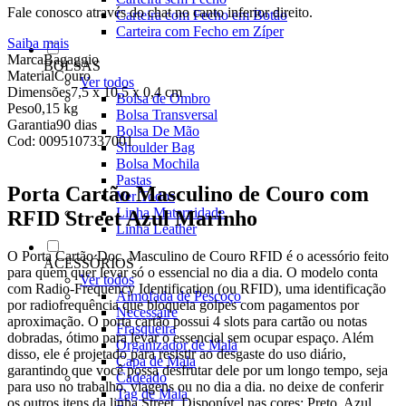
Fale conosco através do chat no canto inferior direito.
Carteira com Fecho em Botão
Carteira com Fecho em Zíper
Saiba mais
Marca
Bagaggio
BOLSAS
Material
Couro
Ver todos
Dimensões
7,5 x 10,5 x 0,4 cm
Bolsa de Ombro
Peso
0,15 kg
Bolsa Transversal
Garantia
90 dias
Bolsa De Mão
Cod:
0095107337001
Shoulder Bag
Bolsa Mochila
Pastas
Porta Cartão Masculino de Couro com
Ver Todos
Linha Maternidade
RFID Street Azul Marinho
Linha Leather
O Porta Cartão Doc. Masculino de Couro RFID é o acessório feito
ACESSÓRIOS
para quem quer levar só o essencial no dia a dia. O modelo conta
Ver todos
com Radio-Frequency Identification (ou RFID), uma identificação
Almofada de Pescoço
por radiofrequência que bloqueia golpes com pagamentos por
Necessaire
aproximação. O porta cartão possui 4 slots para cartão ou notas
Frasqueira
dobradas, ótimo para levar o essencial sem ocupar espaço. Além
Organizador de Mala
disso, ele é projetado para resistir ao desgaste do uso diário,
Capa de Mala
garantindo que você possa desfrutar dele por um longo tempo, seja
Cadeado
para uso no trabalho, viagens ou no dia a dia. no deixe de conferir
Tag de Mala
os outros itens da linha Street. Disponível nas cores: Preto, Azul