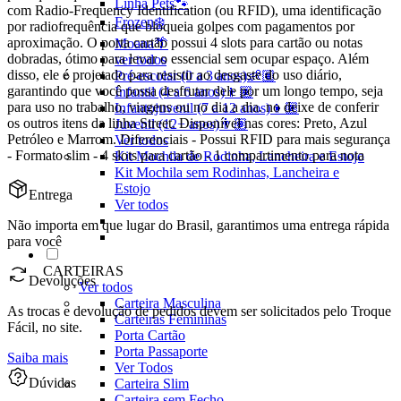
Linha Pets🐾
com Radio-Frequency Identification (ou RFID), uma identificação
Frozen❄️
por radiofrequência que bloqueia golpes com pagamentos por
aproximação. O porta cartão possui 4 slots para cartão ou notas
Moana🌴
dobradas, ótimo para levar o essencial sem ocupar espaço. Além
ver todos
disso, ele é projetado para resistir ao desgaste do uso diário,
Pré-escolar (0 a 3 anos)👶🏽
garantindo que você possa desfrutar dele por um longo tempo, seja
Infantil (4 a 6 anos)👦🏽
para uso no trabalho, viagens ou no dia a dia. no deixe de conferir
Infantojuvenil (7 a 12 anos)👦🏽
os outros itens da linha Street. Disponível nas cores: Preto, Azul
Juvenil (12+ anos)👨🏽
Petróleo e Marrom. Diferenciais - Possui RFID para mais segurança
Ver todos
- Formato slim - 4 slots para cartão - 1 compartimento para nota
Kit Mochila de Rodinha, Lancheira e Estojo
Kit Mochila sem Rodinhas, Lancheira e
Estojo
Entrega
Ver todos
Não importa em que lugar do Brasil, garantimos uma entrega rápida
para você
CARTEIRAS
Devoluções
Ver todos
Carteira Masculina
As trocas e devolução de pedidos devem ser solicitados pelo Troque
Carteiras Femininas
Fácil, no site.
Porta Cartão
Porta Passaporte
Saiba mais
Ver Todos
Dúvidas
Carteira Slim
Carteira sem Fecho