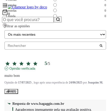
3
estrelas
0
2
estrelas
0
0
1
estrela
0
Filtrar as opiniões
5
/
5
Opinião verificada
muito bom
Opinião de
17/07/2025
, logo após uma experiência de
24/06/2025
por
Joaquim M.
Útil
(0)
Resposta de
www.bagaggio.com.br
Agradecemos imensamente pela sua avaliação positiva.