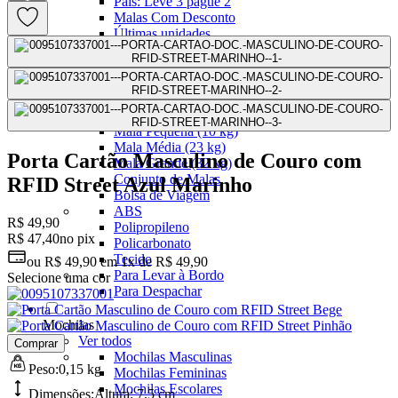
Pais: Leve 3 pague 2
Malas Com Desconto
Últimas unidades
Kits Escolares Com Desconto
malas
Ver todos
Mala de bordo (8 a 10 kg)
Mala Pequena (10 kg)
Mala Média (23 kg)
Porta Cartão Masculino de Couro com
Mala Grande (32 kg)
Conjunto de Malas
RFID Street Azul Marinho
Bolsa de Viagem
ABS
R$ 49,90
Polipropileno
R$ 47,40
no pix
Policarbonato
Tecido
ou
R$ 49,90
em
1x de R$ 49,90
Para Levar à Bordo
Selecione uma cor
Para Despachar
Mochilas
Ver todos
Comprar
Mochilas Masculinas
Peso:
0,15 kg
Mochilas Femininas
Mochilas Escolares
Dimensões:
Altura:
7,5 cm