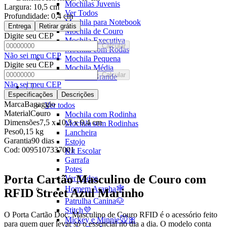
Mochilas Juvenis
Largura:
10,5 cm
Ver Todos
Profundidade:
0,4 cm
Mochila para Notebook
Entrega
Retirar grátis
Mochila de Couro
Digite seu CEP
Mochila Executiva
Calcular
Mochila com Rodas
Não sei meu CEP
Mochila Pequena
Digite seu CEP
Mochila Média
Calcular
Mochila Grande
Não sei meu CEP
Especificações
Descrições
Escolar
Marca
Bagaggio
Ver todos
Material
Couro
Mochila com Rodinha
Dimensões
7,5 x 10,5 x 0,4 cm
Mochila sem Rodinhas
Peso
0,15 kg
Lancheira
Garantia
90 dias
Estojo
Cod:
0095107337001
Kit Escolar
Garrafa
Potes
Porta Cartão Masculino de Couro com
Ver Todos
Homem Aranha🕸️
RFID Street Azul Marinho
Patrulha Canina🐶
Stitch💜
O Porta Cartão Doc. Masculino de Couro RFID é o acessório feito
Mickey e Minnie🐭🎀
para quem quer levar só o essencial no dia a dia. O modelo conta