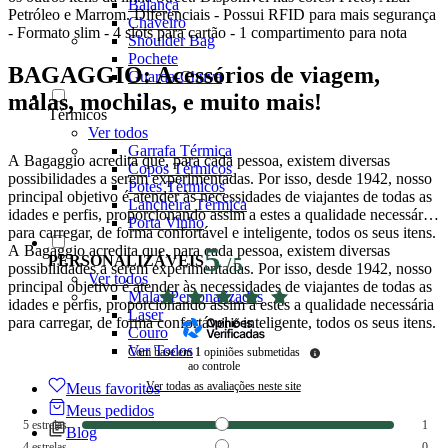
Balança
Petróleo e Marrom. Diferenciais - Possui RFID para mais segurança
Chaveiro
- Formato slim - 4 slots para cartão - 1 compartimento para nota
Shoulder Bag
Pochete
BAGAGGIO: Acessórios de viagem,
Guarda-Chuva
malas, mochilas, e muito mais!
Térmicos
Ver todos
Garrafa Térmica
A Bagaggio acredita que, para cada pessoa, existem diversas
Copos Térmicos
possibilidades a serem experimentadas. Por isso, desde 1942, nosso
Potes Térmicos
principal objetivo é atender às necessidades de viajantes de todas as
Lancheira Térmica
idades e perfis, proporcionando assim a estes a qualidade necessária
Porta Vinho
para carregar, de forma confortável e inteligente, todos os seus itens.
A Bagaggio acredita que, para cada pessoa, existem diversas
5
PERSONALIZÁVEIS
/
5
possibilidades a serem experimentadas. Por isso, desde 1942, nosso
Ver todos
principal objetivo é atender às necessidades de viajantes de todas as
Malas Personalizadas
idades e perfis, proporcionando assim a estes a qualidade necessária
Laser
para carregar, de forma confortável e inteligente, todos os seus itens.
Couro
Ver Todos
Com base em
1
opiniões submetidas
ao controle
Ver todas as avaliações neste site
Meus favoritos
Meus pedidos
5
estrelas
1
Blog
4
estrelas
0