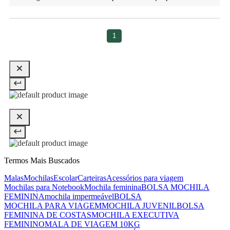
1
Termos Mais Buscados
Malas
Mochilas
Escolar
Carteiras
Acessórios para viagem
Mochilas para Notebook
Mochila feminina
BOLSA MOCHILA
FEMININA
mochila impermeável
BOLSA
MOCHILA PARA VIAGEM
MOCHILA JUVENIL
BOLSA
FEMININA DE COSTAS
MOCHILA EXECUTIVA
FEMININO
MALA DE VIAGEM 10KG