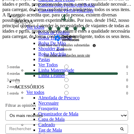
idades e perfis, proporcionando assim a estes a qualidade necessária
Carteira com Fecho em Botão
para carregar, de forma confortável e inteligente, todos os seus itens.
Carteira com Fecho em Zíper
A Bagaggio acredita que, para cada pessoa, existem diversas
4
/
5
possibilidades a serem experimentadas. Por isso, desde 1942, nosso
BOLSAS
principal objetivo é atender às necessidades de viajantes de todas as
Ver todos
idades e perfis, proporcionando assim a estes a qualidade necessária
Bolsa de Ombro
para carregar, de forma confortável e inteligente, todos os seus itens.
Bolsa Transversal
Bolsa De Mão
Com base em
1
opiniões submetidas
Shoulder Bag
ao controle
Bolsa Mochila
Ver todas as avaliações neste site
Pastas
Ver Todos
5
estrelas
0
Linha Maternidade
4
estrelas
1
Linha Leather
3
estrelas
0
ACESSÓRIOS
2
estrelas
0
Ver todos
1
estrela
0
Almofada de Pescoço
Necessaire
Filtrar as opiniões
Frasqueira
Organizador de Mala
Capa de Mala
Cadeado
Tag de Mala