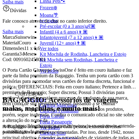
Linha Pets🐾
Saiba mais
Frozen❄️
Dúvidas
Moana🌴
ver todos
Fale conosco através do chat no canto inferior direito.
Pré-escolar (0 a 3 anos)👶🏽
Saiba mais
Infantil (4 a 6 anos)👦🏽
Marca
Suissewin
Infantojuvenil (7 a 12 anos)👦🏽
Material
Couro
Juvenil (12+ anos)👨🏽
Dimensões
11 x 0,6
Ver todos
Garantia
3 Meses
Kit Mochila de Rodinha, Lancheira e Estojo
Cod:
0091602458001
Kit Mochila sem Rodinhas, Lancheira e
Estojo
O Porta Cartão Giuseppe SwissOne é feito em couro italiano e faz
Ver todos
parte da linha premium da Bagaggio. Tenha um porta cartão com 3
divisórias para acomodar seus cartões de forma discreta, funcional e
prática. DIFERENCIAIS: Feita em couro italiano; Pertence a linha
premium da Bagaggio; Super discreta; Possui 3 divisórias para
CARTEIRAS
cartão. A SwissOne está em processo de mudança de sua marca,
BAGAGGIO: Acessórios de viagem,
Ver todos
bem como de sua identidade visual, passando a se chamar
Carteira Masculina
malas, mochilas, e muito mais!
SwissOne. A qualidade reconhecida e aclamada dos produtos,
Carteiras Femininas
porém, segue inalterada. Confira o comunicado oficial no site sobre
Porta Cartão
a alteração do nome da
Porta Passaporte
marca:https://blog.bagaggio.com.br/swisswin-vs-suissewin-entenda-
A Bagaggio acredita que, para cada pessoa, existem diversas
Ver Todos
a-atualizacao-da-marca/
possibilidades a serem experimentadas. Por isso, desde 1942, nosso
Carteira Slim
principal objetivo é atender às necessidades de viajantes de todas as
Carteira sem Fecho