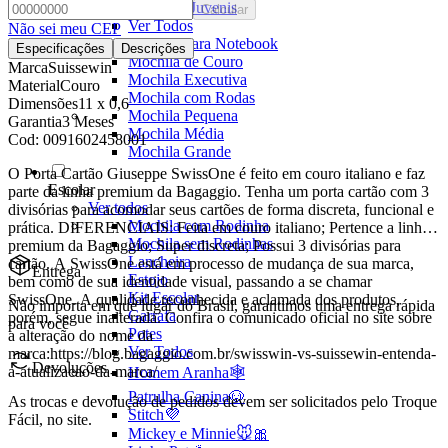
Mochilas Juvenis
Calcular
Ver Todos
Não sei meu CEP
Mochila para Notebook
Especificações
Descrições
Mochila de Couro
Marca
Suissewin
Mochila Executiva
Material
Couro
Mochila com Rodas
Dimensões
11 x 0,6
Mochila Pequena
Garantia
3 Meses
Mochila Média
Cod:
0091602458001
Mochila Grande
O Porta Cartão Giuseppe SwissOne é feito em couro italiano e faz
Escolar
parte da linha premium da Bagaggio. Tenha um porta cartão com 3
Ver todos
divisórias para acomodar seus cartões de forma discreta, funcional e
Mochila com Rodinha
prática. DIFERENCIAIS: Feita em couro italiano; Pertence a linha
Mochila sem Rodinhas
premium da Bagaggio; Super discreta; Possui 3 divisórias para
Lancheira
cartão. A SwissOne está em processo de mudança de sua marca,
Entrega
Estojo
bem como de sua identidade visual, passando a se chamar
Kit Escolar
SwissOne. A qualidade reconhecida e aclamada dos produtos,
Não importa em que lugar do Brasil, garantimos uma entrega rápida
Garrafa
porém, segue inalterada. Confira o comunicado oficial no site sobre
para você
Potes
a alteração do nome da
Ver Todos
marca:https://blog.bagaggio.com.br/swisswin-vs-suissewin-entenda-
Devoluções
a-atualizacao-da-marca/
Homem Aranha🕸️
Patrulha Canina🐶
As trocas e devolução de pedidos devem ser solicitados pelo Troque
Stitch💜
Fácil, no site.
Mickey e Minnie🐭🎀