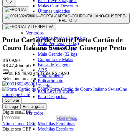
Pais: Leve 3 pague 2
Malas Com Desconto
Últimas unidades
Kits Escolares Com Desconto
malas
Ver todos
Mala de bordo (8 a 10 kg)
Porta Cartão de Couro Porta Cartão de
Mala Pequena (10 kg)
Couro Italiano SwissOne Giuseppe Preto
Mala Média (23 kg)
Mala Grande (32 kg)
Conjunto de Malas
R$ 69,90
Bolsa de Viagem
R$ 47,40
no pix
ABS
ou
R$ 49,90
em
1x de R$ 49,90
Polipropileno
Selecione uma cor
Policarbonato
Tecido
Para Levar à Bordo
Para Despachar
Comprar
Entrega
Retirar grátis
Mochilas
Digite seu CEP
Ver todos
Mochilas Masculinas
Calcular
Não sei meu CEP
Mochilas Femininas
Digite seu CEP
Mochilas Escolares