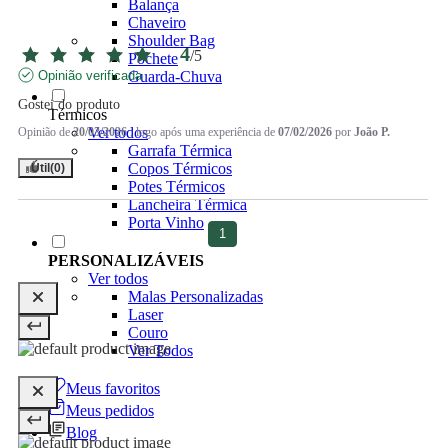
Balança
Chaveiro
Shoulder Bag
4
/
5
Pochete
Opinião verificada
Guarda-Chuva
Gostei do produto
Térmicos
Ver todos
Opinião de
20/03/2026
, logo após uma experiência de
07/02/2026
por
João P.
Garrafa Térmica
Copos Térmicos
Útil
(0)
Potes Térmicos
Lancheira Térmica
Porta Vinho
1
PERSONALIZÁVEIS
Ver todos
Malas Personalizadas
Laser
Couro
Ver Todos
Meus favoritos
Meus pedidos
Blog