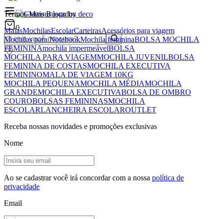
Termos Mais Buscados
0
Malas
Mochilas
Escolar
Carteiras
Acessórios para viagem
Mochilas para Notebook
Mochila feminina
BOLSA MOCHILA
FEMININA
mochila impermeável
BOLSA
MOCHILA PARA VIAGEM
MOCHILA JUVENIL
BOLSA
FEMININA DE COSTAS
MOCHILA EXECUTIVA
FEMININO
MALA DE VIAGEM 10KG
MOCHILA PEQUENA
MOCHILA MÉDIA
MOCHILA
GRANDE
MOCHILA EXECUTIVA
BOLSA DE OMBRO
COURO
BOLSAS FEMININAS
MOCHILA
ESCOLAR
LANCHEIRA ESCOLAR
OUTLET
Receba nossas novidades e promoções exclusivas
Nome
Ao se cadastrar você irá concordar com a nossa
política de
privacidade
Email