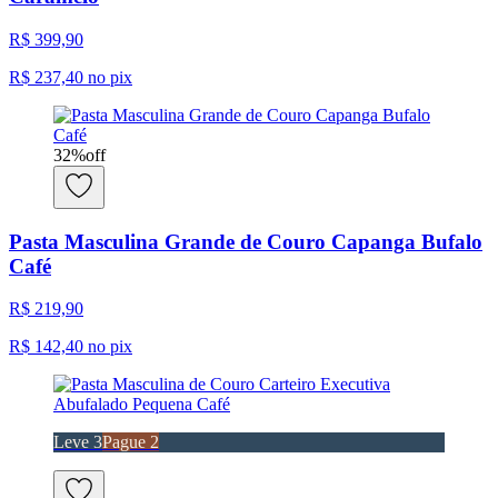
R$ 399,90
R$ 237,40
no pix
32
%
off
Pasta Masculina Grande de Couro Capanga Bufalo
Café
R$ 219,90
R$ 142,40
no pix
Leve 3
Pague 2