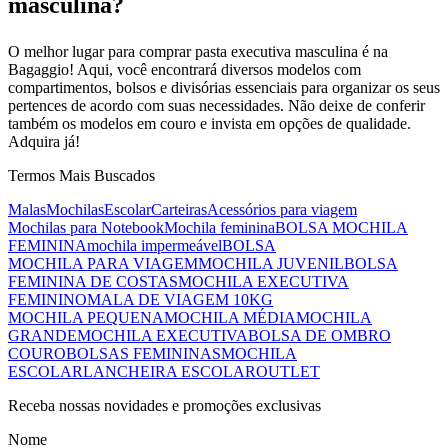
masculina?
O melhor lugar para comprar pasta executiva masculina é na
Bagaggio! Aqui, você encontrará diversos modelos com
compartimentos, bolsos e divisórias essenciais para organizar os seus
pertences de acordo com suas necessidades. Não deixe de conferir
também os modelos em couro e invista em opções de qualidade.
Adquira já!
Termos Mais Buscados
Malas
Mochilas
Escolar
Carteiras
Acessórios para viagem
Mochilas para Notebook
Mochila feminina
BOLSA MOCHILA
FEMININA
mochila impermeável
BOLSA
MOCHILA PARA VIAGEM
MOCHILA JUVENIL
BOLSA
FEMININA DE COSTAS
MOCHILA EXECUTIVA
FEMININO
MALA DE VIAGEM 10KG
MOCHILA PEQUENA
MOCHILA MÉDIA
MOCHILA
GRANDE
MOCHILA EXECUTIVA
BOLSA DE OMBRO
COURO
BOLSAS FEMININAS
MOCHILA
ESCOLAR
LANCHEIRA ESCOLAR
OUTLET
Receba nossas novidades e promoções exclusivas
Nome