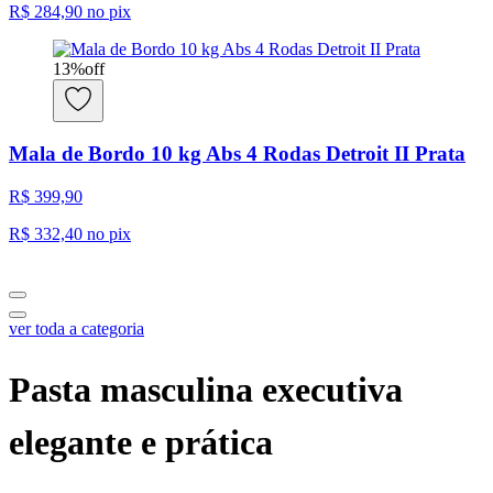
R$ 284,90
no pix
13
%
off
Mala de Bordo 10 kg Abs 4 Rodas Detroit II Prata
R$ 399,90
R$ 332,40
no pix
ver toda a categoria
Pasta masculina executiva
elegante e prática