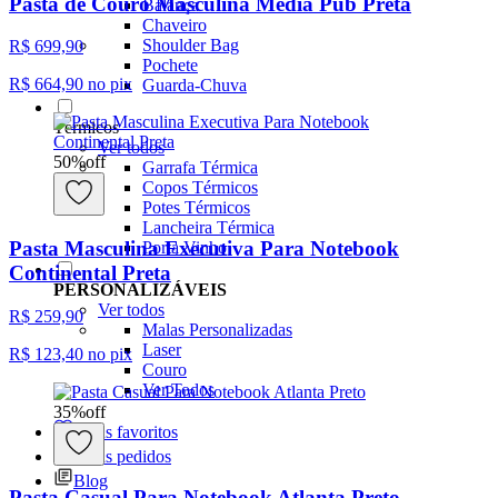
Pasta de Couro Masculina Média Pub Preta
Balança
Chaveiro
Shoulder Bag
R$ 699,90
Pochete
R$ 664,90
no pix
Guarda-Chuva
Térmicos
Ver todos
50
%
off
Garrafa Térmica
Copos Térmicos
Potes Térmicos
Lancheira Térmica
Pasta Masculina Executiva Para Notebook
Porta Vinho
Continental Preta
PERSONALIZÁVEIS
Ver todos
R$ 259,90
Malas Personalizadas
Laser
R$ 123,40
no pix
Couro
Ver Todos
35
%
off
Meus favoritos
Meus pedidos
Blog
Pasta Casual Para Notebook Atlanta Preto