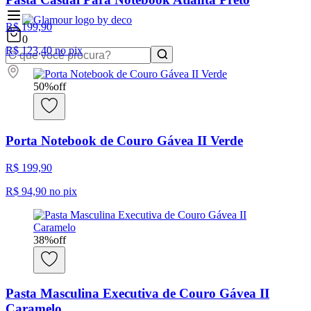
R$ 199,90
0
R$ 123,40
no pix
50
%
off
Porta Notebook de Couro Gávea II Verde
R$ 199,90
R$ 94,90
no pix
38
%
off
Pasta Masculina Executiva de Couro Gávea II
Caramelo