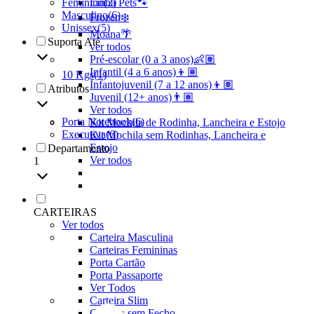
Feminino
Linha Pets🐾
(
2
)
Masculino
(
6
)
Frozen❄️
Unissex
(
5
)
Moana🌴
Suporta Até
ver todos
Pré-escolar (0 a 3 anos)👶🏽
Infantil (4 a 6 anos)👦🏽
10 Kgs
(
1
)
Infantojuvenil (7 a 12 anos)👦🏽
Atributos
Juvenil (12+ anos)👨🏽
Ver todos
Porta Notebook
(
6
)
Kit Mochila de Rodinha, Lancheira e Estojo
Executiva
(
6
)
Kit Mochila sem Rodinhas, Lancheira e
Estojo
Departamento
Ver todos
1
CARTEIRAS
Ver todos
Carteira Masculina
Carteiras Femininas
Porta Cartão
Porta Passaporte
Ver Todos
Carteira Slim
Carteira sem Fecho