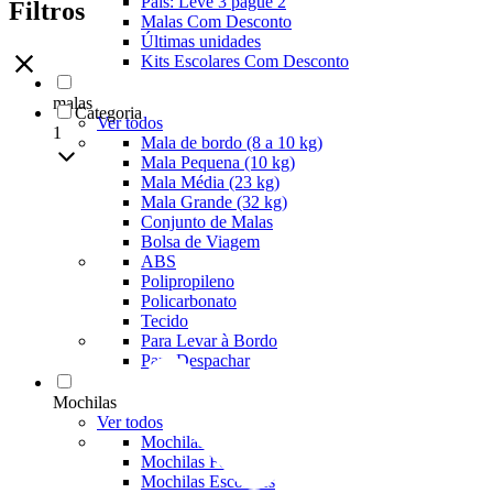
Pais: Leve 3 pague 2
Filtros
Malas Com Desconto
Últimas unidades
Kits Escolares Com Desconto
malas
Categoria
Ver todos
1
Mala de bordo (8 a 10 kg)
Mala Pequena (10 kg)
Mala Média (23 kg)
Mala Grande (32 kg)
Conjunto de Malas
Bolsa de Viagem
ABS
Polipropileno
Policarbonato
Tecido
Para Levar à Bordo
Para Despachar
Mochilas
Ver todos
Mochilas Masculinas
Mochilas Femininas
Mochilas Escolares