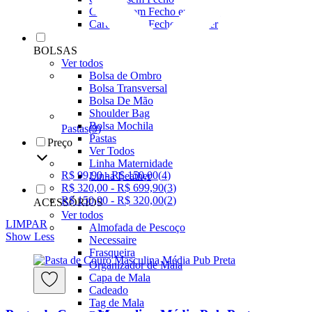
Carteira com Fecho em Botão
Carteira com Fecho em Zíper
BOLSAS
Ver todos
Bolsa de Ombro
Bolsa Transversal
Bolsa De Mão
Shoulder Bag
Bolsa Mochila
Pastas
(
9
)
Pastas
Preço
Ver Todos
Linha Maternidade
R$ 99,90 - R$ 150,00
(
4
)
Linha Leather
R$ 320,00 - R$ 699,90
(
3
)
R$ 150,00 - R$ 320,00
(
2
)
ACESSÓRIOS
Ver todos
LIMPAR
Almofada de Pescoço
Show Less
Necessaire
Frasqueira
Organizador de Mala
Capa de Mala
Cadeado
Tag de Mala