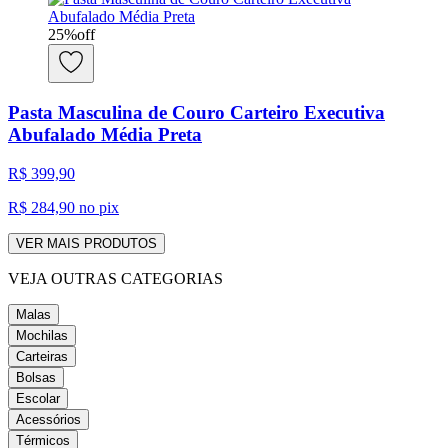
25
%
off
Pasta Masculina de Couro Carteiro Executiva
Abufalado Média Preta
R$ 399,90
R$ 284,90
no pix
VER MAIS PRODUTOS
VEJA OUTRAS CATEGORIAS
Malas
Mochilas
Carteiras
Bolsas
Escolar
Acessórios
Térmicos