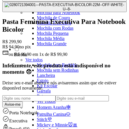
Mochilas Juvenis
Ver Todos
Mochila para Notebook
Mochila de Couro
Pasta Feminina Executiva Para Notebook
Mochila Executiva
Mochila com Rodas
Bicolor
Mochila Pequena
Mochila Média
R$ 299,90
Mochila Grande
R$ 94,90
no pix
ou
R$ 99,90
em
1x de R$ 99,90
Escolar
Ver todos
Infelizmente, este produto está indisponível no
Mochila com Rodinha
Mochila sem Rodinhas
momento 😞
Lancheira
Estojo
Deixe seu e-mail abaixo e nós avisaremos assim que ele estiver
Kit Escolar
disponível novamente.
Garrafa
Potes
Ver Todos
Avise-me
Homem Aranha🕸️
Porta Notebook
Patrulha Canina🐶
Stitch💜
Executiva
Mickey e Minnie🐭🎀
Peso:
0,450