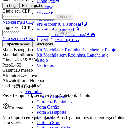
Linha Pets🐾
Entrega
Retirar grátis
Frozen❄️
Digite seu CEP
Moana🌴
Calcular
ver todos
Não sei meu CEP
Pré-escolar (0 a 3 anos)👶🏽
Digite seu CEP
Infantil (4 a 6 anos)👦🏽
Calcular
Infantojuvenil (7 a 12 anos)👦🏽
Não sei meu CEP
Juvenil (12+ anos)👨🏽
Especificações
Descrições
Ver todos
Marca
Bagaggio
Kit Mochila de Rodinha, Lancheira e Estojo
Material
Poliéster
Kit Mochila sem Rodinhas, Lancheira e
Dimensões
35*5*30
Estojo
Peso
0,450
Ver todos
Garantia
3 meses
Atributos
Executiva
Atributos
Porta Notebook
Cod:
0280721394001
CARTEIRAS
Ver todos
Pasta Feminina Executiva Para Notebook Bicolor
Carteira Masculina
Carteiras Femininas
Porta Cartão
Entrega
Porta Passaporte
Ver Todos
Não importa em que lugar do Brasil, garantimos uma entrega rápida
Carteira Slim
para você
Carteira sem Fecho