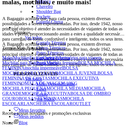
malas, mochilas, e muito mais!
Balança
Chaveiro
Shoulder Bag
Pochete
A Bagaggio acredita que, para cada pessoa, existem diversas
Guarda-Chuva
possibilidades a serem experimentadas. Por isso, desde 1942, nosso
principal objetivo é atender às necessidades de viajantes de todas as
Térmicos
idades e perfis, proporcionando assim a estes a qualidade necessária
Ver todos
para carregar, de forma confortável e inteligente, todos os seus itens.
Garrafa Térmica
A Bagaggio acredita que, para cada pessoa, existem diversas
Copos Térmicos
Termos Mais Buscados
possibilidades a serem experimentadas. Por isso, desde 1942, nosso
Potes Térmicos
principal objetivo é atender às necessidades de viajantes de todas as
Malas
Mochilas
Escolar
Carteiras
Acessórios para viagem
Lancheira Térmica
idades e perfis, proporcionando assim a estes a qualidade necessária
Mochilas para Notebook
Mochila feminina
BOLSA MOCHILA
Porta Vinho
para carregar, de forma confortável e inteligente, todos os seus itens.
FEMININA
mochila impermeável
BOLSA
MOCHILA PARA VIAGEM
MOCHILA JUVENIL
BOLSA
PERSONALIZÁVEIS
FEMININA DE COSTAS
MOCHILA EXECUTIVA
Ver todos
FEMININO
MALA DE VIAGEM 10KG
Malas Personalizadas
MOCHILA PEQUENA
MOCHILA MÉDIA
MOCHILA
Laser
GRANDE
MOCHILA EXECUTIVA
BOLSA DE OMBRO
Couro
COURO
BOLSAS FEMININAS
MOCHILA
Ver Todos
ESCOLAR
LANCHEIRA ESCOLAR
OUTLET
Meus favoritos
Receba nossas novidades e promoções exclusivas
Meus pedidos
Blog
Nome