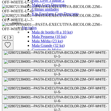
Pais: Leve 3 pague 2
Malas Com Desconto
Últimas unidades
Kits Escolares Com Desconto
malas
Ver todos
Mala de bordo (8 a 10 kg)
Mala Pequena (10 kg)
Mala Média (23 kg)
Mala Grande (32 kg)
Conjunto de Malas
Bolsa de Viagem
ABS
Polipropileno
Policarbonato
Tecido
Para Levar à Bordo
Para Despachar
Mochilas
Ver todos
Mochilas Masculinas
Mochilas Femininas
Mochilas Escolares