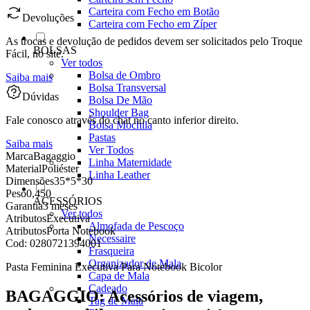
Carteira com Fecho em Botão
Devoluções
Carteira com Fecho em Zíper
As trocas e devolução de pedidos devem ser solicitados pelo Troque
BOLSAS
Fácil, no site.
Ver todos
Bolsa de Ombro
Saiba mais
Bolsa Transversal
Dúvidas
Bolsa De Mão
Shoulder Bag
Fale conosco através do chat no canto inferior direito.
Bolsa Mochila
Pastas
Saiba mais
Ver Todos
Marca
Bagaggio
Linha Maternidade
Material
Poliéster
Linha Leather
Dimensões
35*5*30
Peso
0,450
ACESSÓRIOS
Garantia
3 meses
Ver todos
Atributos
Executiva
Almofada de Pescoço
Atributos
Porta Notebook
Necessaire
Cod:
0280721394001
Frasqueira
Organizador de Mala
Pasta Feminina Executiva Para Notebook Bicolor
Capa de Mala
Cadeado
BAGAGGIO: Acessórios de viagem,
Tag de Mala