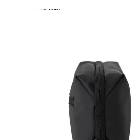
Mochilas Juvenis
Ver Todos
Mochila para Notebook
Mochila de Couro
Mochila Executiva
Mochila com Rodas
Mochila Pequena
Mochila Média
Mochila Grande
Escolar
Ver todos
Mochila com Rodinha
Mochila sem Rodinhas
Lancheira
Estojo
Kit Escolar
Garrafa
Potes
Ver Todos
Homem Aranha🕸️
Patrulha Canina🐶
Stitch💜
Mickey e Minnie🐭🎀