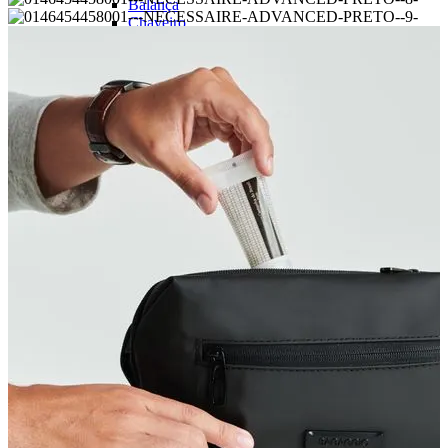
Balança
Chaveiro
Shoulder Bag
Pochete
Guarda-Chuva
Térmicos
Ver todos
Garrafa Térmica
Copos Térmicos
Potes Térmicos
Lancheira Térmica
Porta Vinho
PERSONALIZÁVEIS
Ver todos
Malas Personalizadas
Laser
Couro
Ver Todos
Meus favoritos
Meus pedidos
Blog