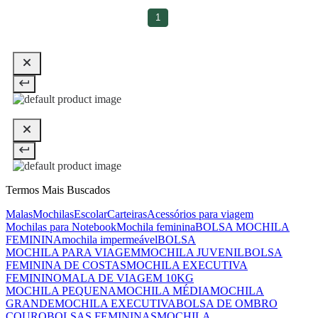
1
Termos Mais Buscados
Malas
Mochilas
Escolar
Carteiras
Acessórios para viagem
Mochilas para Notebook
Mochila feminina
BOLSA MOCHILA
FEMININA
mochila impermeável
BOLSA
MOCHILA PARA VIAGEM
MOCHILA JUVENIL
BOLSA
FEMININA DE COSTAS
MOCHILA EXECUTIVA
FEMININO
MALA DE VIAGEM 10KG
MOCHILA PEQUENA
MOCHILA MÉDIA
MOCHILA
GRANDE
MOCHILA EXECUTIVA
BOLSA DE OMBRO
COURO
BOLSAS FEMININAS
MOCHILA