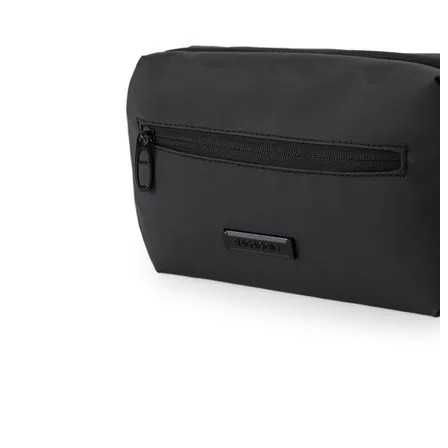
Pais: Leve 3 pague 2
Malas Com Desconto
Últimas unidades
Kits Escolares Com Desconto
malas
Ver todos
Mala de bordo (8 a 10 kg)
Mala Pequena (10 kg)
Mala Média (23 kg)
Mala Grande (32 kg)
Conjunto de Malas
Bolsa de Viagem
ABS
Polipropileno
Policarbonato
Tecido
Para Levar à Bordo
Para Despachar
Mochilas
Ver todos
Mochilas Masculinas
Mochilas Femininas
Mochilas Escolares