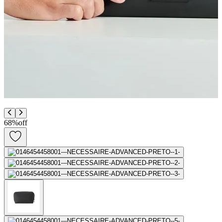
0
68
%
off