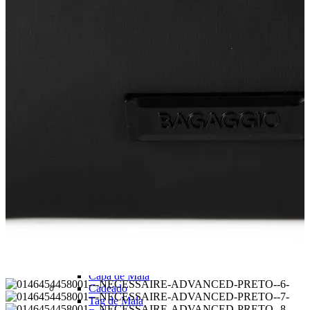
Carteira com Fecho em Botão
Carteira com Fecho em Zíper
BOLSAS
Ver todos
Bolsa de Ombro
Bolsa Transversal
Bolsa De Mão
Shoulder Bag
Bolsa Mochila
Pastas
Ver Todos
Linha Maternidade
Linha Leather
ACESSÓRIOS
Ver todos
Almofada de Pescoço
Necessaire
Frasqueira
Organizador de Mala
Capa de Mala
Cadeado
Tag de Mala