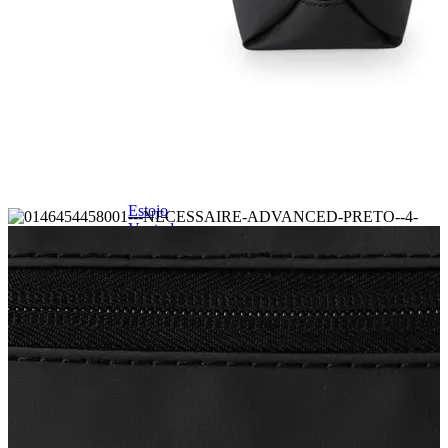
Linha Pets🐾
Frozen❄️
Moana🌴
ver todos
Pré-escolar (0 a 3 anos)👶🏽
Infantil (4 a 6 anos)👦🏽
Infantojuvenil (7 a 12 anos)👦🏽
Juvenil (12+ anos)👨🏽
Ver todos
Kit Mochila de Rodinha, Lancheira e Estojo
Kit Mochila sem Rodinhas, Lancheira e
Estojo
Ver todos
CARTEIRAS
Ver todos
Carteira Masculina
Carteiras Femininas
Porta Cartão
Porta Passaporte
Ver Todos
Carteira Slim
Carteira sem Fecho