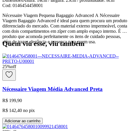
Dimensões
Altura: 14cm / largura: 23cm / profundidade: 8cm
Cod:
0146454458001
Nécessaire Viagem Pequena Bagaggio Advanced A Nécessaire
Viagem Bagaggio Advanced é ideal para quem procura um produto
diferenciado do mercado. Com material externo impermeável, conta
com dois compartimentos em zíper com amplo espaço interno. É um
produto que acomoda perfeitamente os itens de cuidado pessoas,
além de trazer elegância e presença para quem usa.
Quem viu esse, viu também
25
%
off
Nécessaire Viagem Média Advanced Preta
R$ 199,90
R$ 142,40
no pix
Adicionar ao carrinho