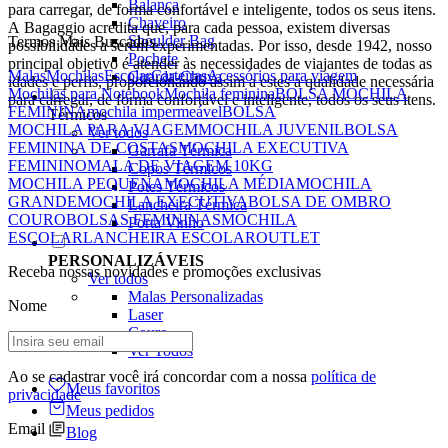
Balança
para carregar, de forma confortável e inteligente, todos os seus itens.
Chaveiro
A Bagaggio acredita que, para cada pessoa, existem diversas
Shoulder Bag
Termos Mais Buscados
possibilidades a serem experimentadas. Por isso, desde 1942, nosso
Pochete
principal objetivo é atender às necessidades de viajantes de todas as
Malas
Mochilas
Escolar
Carteiras
Acessórios para viagem
Guarda-Chuva
idades e perfis, proporcionando assim a estes a qualidade necessária
Mochilas para Notebook
Mochila feminina
BOLSA MOCHILA
para carregar, de forma confortável e inteligente, todos os seus itens.
FEMININA
mochila impermeável
BOLSA
Térmicos
MOCHILA PARA VIAGEM
MOCHILA JUVENIL
BOLSA
Ver todos
FEMININA DE COSTAS
MOCHILA EXECUTIVA
Garrafa Térmica
FEMININO
MALA DE VIAGEM 10KG
Copos Térmicos
MOCHILA PEQUENA
MOCHILA MÉDIA
MOCHILA
Potes Térmicos
GRANDE
MOCHILA EXECUTIVA
BOLSA DE OMBRO
Lancheira Térmica
COURO
BOLSAS FEMININAS
MOCHILA
Porta Vinho
ESCOLAR
LANCHEIRA ESCOLAR
OUTLET
PERSONALIZÁVEIS
Receba nossas novidades e promoções exclusivas
Ver todos
Malas Personalizadas
Nome
Laser
Couro
Ver Todos
Ao se cadastrar você irá concordar com a nossa
política de
Meus favoritos
privacidade
Meus pedidos
Email
Blog