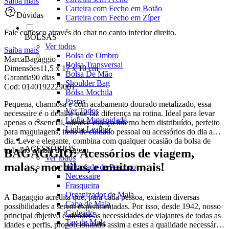
Saiba mais
Carteira com Fecho em Botão
Dúvidas
Carteira com Fecho em Zíper
Fale conosco através do chat no canto inferior direito.
BOLSAS
Ver todos
Saiba mais
Bolsa de Ombro
Marca
Bagaggio
Bolsa Transversal
Dimensões
11,5 x 17 x 10 cm
Bolsa De Mão
Garantia
90 dias
Shoulder Bag
Cod:
0140192229001
Bolsa Mochila
Pastas
Pequena, charmosa e com acabamento dourado metalizado, essa
Ver Todos
necessaire é o detalhe que faz diferença na rotina. Ideal para levar
Linha Maternidade
apenas o essencial, oferece espaço interno bem distribuído, perfeito
Linha Leather
para maquiagens, itens de cuidado pessoal ou acessórios do dia a
dia. Leve e elegante, combina com qualquer ocasião da bolsa de
ACESSÓRIOS
trabalho à mala de viagem.
BAGAGGIO: Acessórios de viagem,
Ver todos
malas, mochilas, e muito mais!
Almofada de Pescoço
Necessaire
Frasqueira
Organizador de Mala
A Bagaggio acredita que, para cada pessoa, existem diversas
Capa de Mala
possibilidades a serem experimentadas. Por isso, desde 1942, nosso
Cadeado
principal objetivo é atender às necessidades de viajantes de todas as
Tag de Mala
idades e perfis, proporcionando assim a estes a qualidade necessária