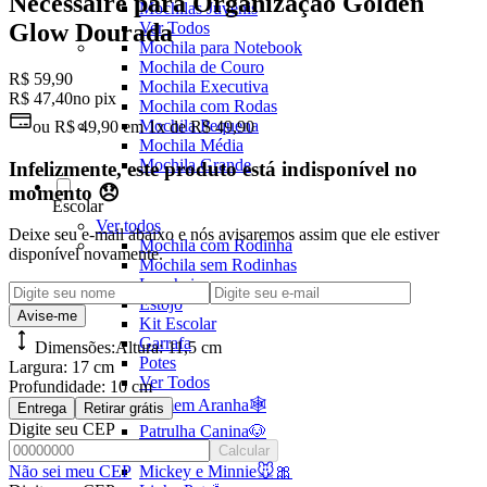
Necessaire para Organização Golden
Mochilas Juvenis
Ver Todos
Glow Dourada
Mochila para Notebook
Mochila de Couro
R$ 59,90
Mochila Executiva
R$ 47,40
no pix
Mochila com Rodas
Mochila Pequena
ou
R$ 49,90
em
1x de R$ 49,90
Mochila Média
Mochila Grande
Infelizmente, este produto está indisponível no
momento 😞
Escolar
Ver todos
Deixe seu e-mail abaixo e nós avisaremos assim que ele estiver
Mochila com Rodinha
disponível novamente.
Mochila sem Rodinhas
Lancheira
Estojo
Avise-me
Kit Escolar
Garrafa
Dimensões:
Altura:
11,5 cm
Potes
Largura:
17 cm
Ver Todos
Profundidade:
10 cm
Homem Aranha🕸️
Entrega
Retirar grátis
Digite seu CEP
Patrulha Canina🐶
Stitch💜
Calcular
Mickey e Minnie🐭🎀
Não sei meu CEP