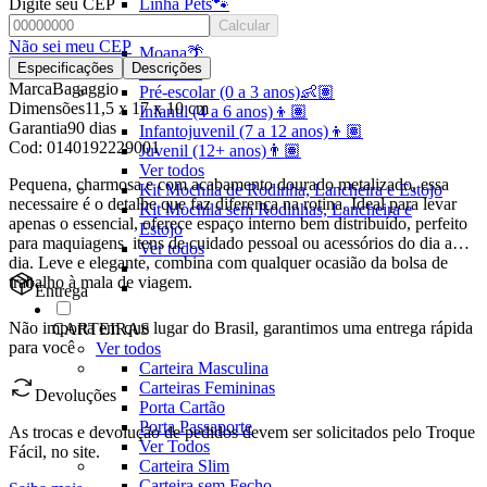
Linha Pets🐾
Digite seu CEP
Frozen❄️
Calcular
Não sei meu CEP
Moana🌴
Especificações
Descrições
ver todos
Marca
Bagaggio
Pré-escolar (0 a 3 anos)👶🏽
Dimensões
11,5 x 17 x 10 cm
Infantil (4 a 6 anos)👦🏽
Garantia
90 dias
Infantojuvenil (7 a 12 anos)👦🏽
Cod:
0140192229001
Juvenil (12+ anos)👨🏽
Ver todos
Pequena, charmosa e com acabamento dourado metalizado, essa
Kit Mochila de Rodinha, Lancheira e Estojo
necessaire é o detalhe que faz diferença na rotina. Ideal para levar
Kit Mochila sem Rodinhas, Lancheira e
apenas o essencial, oferece espaço interno bem distribuído, perfeito
Estojo
para maquiagens, itens de cuidado pessoal ou acessórios do dia a
Ver todos
dia. Leve e elegante, combina com qualquer ocasião da bolsa de
trabalho à mala de viagem.
Entrega
Não importa em que lugar do Brasil, garantimos uma entrega rápida
CARTEIRAS
para você
Ver todos
Carteira Masculina
Carteiras Femininas
Devoluções
Porta Cartão
Porta Passaporte
As trocas e devolução de pedidos devem ser solicitados pelo Troque
Ver Todos
Fácil, no site.
Carteira Slim
Carteira sem Fecho