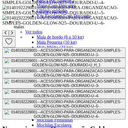
Pais: Leve 3 pague 2
Malas Com Desconto
Últimas unidades
Kits Escolares Com Desconto
malas
Ver todos
Mala de bordo (8 a 10 kg)
Mala Pequena (10 kg)
Mala Média (23 kg)
Mala Grande (32 kg)
Conjunto de Malas
Bolsa de Viagem
ABS
Polipropileno
Policarbonato
Tecido
Para Levar à Bordo
Para Despachar
Mochilas
Ver todos
Mochilas Masculinas
Mochilas Femininas
Mochilas Escolares