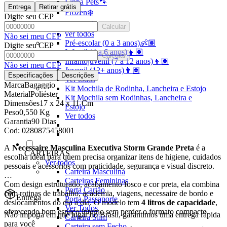
Linha Pets🐾
Entrega
Retirar grátis
Frozen❄️
Digite seu CEP
Moana🌴
Calcular
ver todos
Não sei meu CEP
Pré-escolar (0 a 3 anos)👶🏽
Digite seu CEP
Infantil (4 a 6 anos)👦🏽
Calcular
Infantojuvenil (7 a 12 anos)👦🏽
Não sei meu CEP
Juvenil (12+ anos)👨🏽
Especificações
Descrições
Ver todos
Marca
Bagaggio
Kit Mochila de Rodinha, Lancheira e Estojo
Material
Poliéster
Kit Mochila sem Rodinhas, Lancheira e
Dimensões
17 x 24 x 11 Cm
Estojo
Peso
0,550 Kg
Ver todos
Garantia
90 Dias
Cod:
0280875458001
A
Necessaire Masculina Executiva Storm Grande Preta
é a
CARTEIRAS
escolha ideal para quem precisa organizar itens de higiene, cuidados
Ver todos
pessoais e acessórios com praticidade, segurança e visual discreto.
Carteira Masculina
Carteiras Femininas
Com design estruturado, acabamento fosco e cor preta, ela combina
Porta Cartão
com rotinas de trabalho, academia, viagens, necessaire de bordo e
Entrega
Porta Passaporte
deslocamentos do dia a dia. O modelo tem
4 litros de capacidade
,
Ver Todos
oferecendo bom espaço interno sem perder o formato compacto.
Não importa em que lugar do Brasil, garantimos uma entrega rápida
Carteira Slim
para você
Carteira sem Fecho