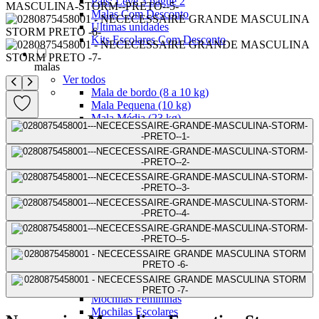
Pais: Leve 3 pague 2
Malas Com Desconto
Últimas unidades
Kits Escolares Com Desconto
malas
Ver todos
Mala de bordo (8 a 10 kg)
Mala Pequena (10 kg)
Mala Média (23 kg)
Mala Grande (32 kg)
Conjunto de Malas
Bolsa de Viagem
ABS
Polipropileno
Policarbonato
Tecido
Para Levar à Bordo
Para Despachar
Mochilas
Ver todos
Mochilas Masculinas
Mochilas Femininas
Mochilas Escolares