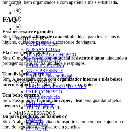
funcionais, bem organizados e com aparência mais sofisticada.
FAQ
Essa necessaire é grande?
Sim. Ela possui
4 litros de capacidade
, ideal para levar itens de
INSTITUCIONAL
higiene, cuidados pessoais e acessórios de viagem.
QUEM SOMOS
NOSSAS LOJAS
Ela é resistente à água?
TRABALHE CONOSCO
Sim. O modelo é feito com
material resistente à água
, ajudando a
MULTIMARCAS
proteger os itens contra umidade e respingos.
PARA EMPRESAS
VALE PRESENTE
Tem divisórias internas?
Seja um vendedor digital
Sim. A necessaire conta com
organizador interno e três bolsos
AJUDA E SUPORTE
internos abertos
, facilitando a separação dos itens.
PERGUNTAS FREQUENTES
FALE CONOSCO
Tem bolso externo?
Troca e devolução
Sim. Possui
bolso frontal com zíper
, ideal para guardar objetos
PROCON - RJ
menores e de acesso rápido.
TROQUE FÁCIL
MAIS ACESSADOS
Dá para pendurar no banheiro?
MALAS
Sim. A
alça lateral
facilita o transporte e também pode ajudar na
MOCHILA
hora de pendurar a necessaire em ganchos.
ESCOLAR