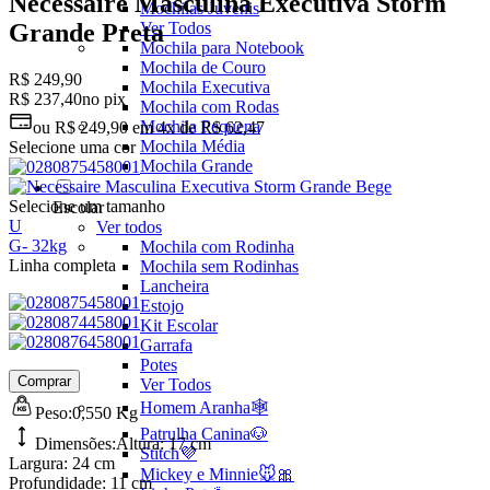
Necessaire Masculina Executiva Storm
Mochilas Juvenis
Ver Todos
Grande Preta
Mochila para Notebook
Mochila de Couro
R$ 249,90
Mochila Executiva
R$ 237,40
no pix
Mochila com Rodas
Mochila Pequena
ou
R$ 249,90
em
4x de R$ 62,47
Mochila Média
Selecione uma cor
Mochila Grande
Selecione um tamanho
Escolar
U
Ver todos
G
-
32kg
Mochila com Rodinha
Linha completa
Mochila sem Rodinhas
Lancheira
Estojo
Kit Escolar
Garrafa
Potes
Comprar
Ver Todos
Homem Aranha🕸️
Peso:
0,550 Kg
Patrulha Canina🐶
Dimensões:
Altura:
17 cm
Stitch💜
Largura:
24 cm
Mickey e Minnie🐭🎀
Profundidade:
11 cm