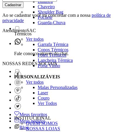
Balança
Cadastrar
Chaveiro
Shoulder Bag
Ao se cadastrar você irá concordar com a nossa
política de
Pochete
privacidade
Guarda-Chuva
Atendimento
SAC
Térmicos
Ver todos
Garrafa Térmica
Copos Térmicos
Fale conosco através do chat.
Potes Térmicos
Lancheira Térmica
NOSSAS REDES SOCIAIS
Porta Vinho
PERSONALIZÁVEIS
Ver todos
Malas Personalizadas
Laser
Couro
Ver Todos
Meus favoritos
INSTITUCIONAL
Meus pedidos
QUEM SOMOS
Blog
NOSSAS LOJAS