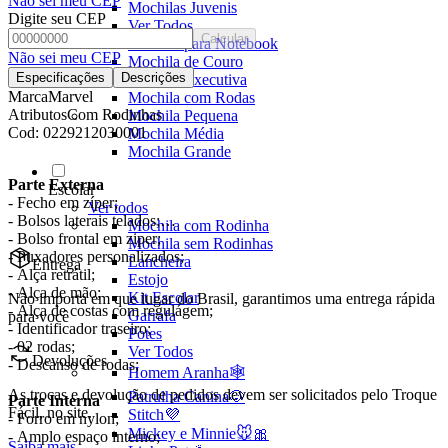
Não sei meu CEP
Mochilas Juvenis
Digite seu CEP
Ver Todos
Calcular
Mochila para Notebook
Não sei meu CEP
Mochila de Couro
Especificações
Descrições
Mochila Executiva
Marca
Marvel
Mochila com Rodas
Atributos
Com Rodinhas
Mochila Pequena
Cod:
0229212030001
Mochila Média
Mochila Grande
Parte Externa
Escolar
- Fecho em zíper;
Ver todos
- Bolsos laterais telados;
Mochila com Rodinha
- Bolso frontal em ziper;
Mochila sem Rodinhas
- Puxadores personalizados;
Lancheira
Entrega
- Alça retrátil;
Estojo
- Alça de mão;
Kit Escolar
Não importa em que lugar do Brasil, garantimos uma entrega rápida
- Alça de costas com regulágem;
Garrafa
para você
- Identificador traseiro;
Potes
- 02 rodas;
Ver Todos
Devoluções
- Descanso de rodas;
Homem Aranha🕸️
As trocas e devolução de pedidos devem ser solicitados pelo Troque
Patrulha Canina🐶
Parte Interna
Fácil, no site.
Stitch💜
- Forro em nylon;
Mickey e Minnie🐭🎀
- Amplo espaço interno;
Saiba mais