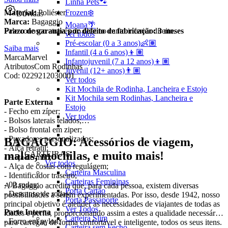
Linha Pets🐾
Material:
Poliéster
Frozen❄️
Dúvidas
Marca:
Bagaggio
Moana🌴
Prazo de garantia por defeito de fabricação: 3 meses
Fale conosco através do chat no canto inferior direito.
ver todos
Pré-escolar (0 a 3 anos)👶🏽
Saiba mais
Infantil (4 a 6 anos)👦🏽
Marca
Marvel
Infantojuvenil (7 a 12 anos)👦🏽
Atributos
Com Rodinhas
Juvenil (12+ anos)👨🏽
Cod:
0229212030001
Ver todos
Kit Mochila de Rodinha, Lancheira e Estojo
Kit Mochila sem Rodinhas, Lancheira e
Parte Externa
Estojo
- Fecho em zíper;
Ver todos
- Bolsos laterais telados;
- Bolso frontal em ziper;
- Puxadores personalizados;
BAGAGGIO: Acessórios de viagem,
- Alça retrátil;
malas, mochilas, e muito mais!
CARTEIRAS
- Alça de mão;
Ver todos
- Alça de costas com regulágem;
Carteira Masculina
- Identificador traseiro;
Carteiras Femininas
- 02 rodas;
A Bagaggio acredita que, para cada pessoa, existem diversas
Porta Cartão
- Descanso de rodas;
possibilidades a serem experimentadas. Por isso, desde 1942, nosso
Porta Passaporte
principal objetivo é atender às necessidades de viajantes de todas as
Ver Todos
Parte Interna
idades e perfis, proporcionando assim a estes a qualidade necessária
Carteira Slim
- Forro em nylon;
para carregar, de forma confortável e inteligente, todos os seus itens.
Carteira sem Fecho