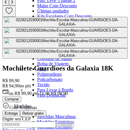
Pais: Leve 3 pague 2
Malas Com Desconto
Últimas unidades
Kits Escolares Com Desconto
malas
Ver todos
Mala de bordo (8 a 10 kg)
Mala Pequena (10 kg)
Mala Média (23 kg)
Mala Grande (32 kg)
Conjunto de Malas
Bolsa de Viagem
Mochilete Guardioes da Galaxia 18K
ABS
Polipropileno
Policarbonato
R$ 99,90
Tecido
R$ 94,90
no pix
Para Levar à Bordo
ou
R$ 99,90
em
1x de R$ 99,90
Para Despachar
Comprar
Mochilas
Com Rodinhas
Ver todos
Entrega
Retirar grátis
Mochilas Masculinas
Digite seu CEP
Mochilas Femininas
Calcular
Mochilas Escolares