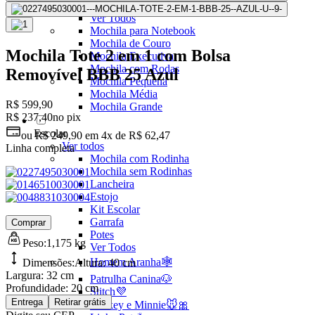
Mochilas Juvenis
Ver Todos
Mochila para Notebook
Mochila de Couro
Mochila Tote 2 em 1 com Bolsa
Mochila Executiva
Mochila com Rodas
Removível BBB 25 Azul
Mochila Pequena
Mochila Média
R$ 599,90
Mochila Grande
R$ 237,40
no pix
Escolar
ou
R$ 249,90
em
4x de R$ 62,47
Ver todos
Linha completa
Mochila com Rodinha
Mochila sem Rodinhas
Lancheira
Estojo
Kit Escolar
Garrafa
Comprar
Potes
Peso:
1,175 kg
Ver Todos
Homem Aranha🕸️
Dimensões:
Altura:
40 cm
Largura:
32 cm
Patrulha Canina🐶
Profundidade:
20 cm
Stitch💜
Entrega
Retirar grátis
Mickey e Minnie🐭🎀