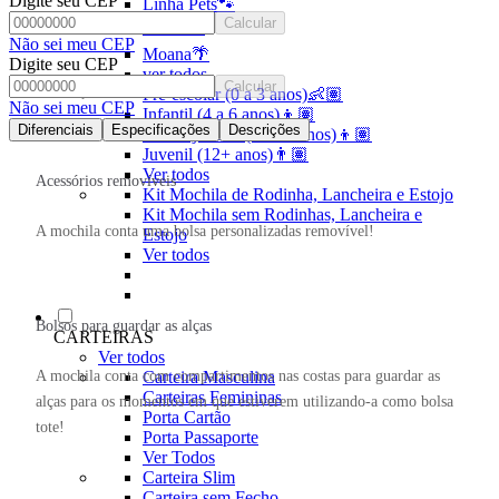
Digite seu CEP
Linha Pets🐾
Calcular
Frozen❄️
Não sei meu CEP
Moana🌴
Digite seu CEP
ver todos
Calcular
Pré-escolar (0 a 3 anos)👶🏽
Não sei meu CEP
Infantil (4 a 6 anos)👦🏽
Diferenciais
Especificações
Descrições
Infantojuvenil (7 a 12 anos)👦🏽
Juvenil (12+ anos)👨🏽
Ver todos
Acessórios removíveis
Kit Mochila de Rodinha, Lancheira e Estojo
Kit Mochila sem Rodinhas, Lancheira e
A mochila conta uma bolsa personalizadas removível!
Estojo
Ver todos
Bolsos para guardar as alças
CARTEIRAS
Ver todos
A mochila conta com compartimentos nas costas para guardar as
Carteira Masculina
Carteiras Femininas
alças para os momentos em que estiverem utilizando-a como bolsa
Porta Cartão
tote!
Porta Passaporte
Ver Todos
Carteira Slim
Carteira sem Fecho