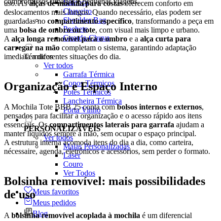
compromissos urbanos e pequenas viagens.
Balança
uso. As
alças de mochila para costas
oferecem conforto em
Chaveiro
deslocamentos mais longos. Quando necessário, elas podem ser
Shoulder Bag
guardadas no
compartimento específico
, transformando a peça em
Pochete
uma
bolsa de ombro ou tote
, com visual mais limpo e urbano.
Guarda-Chuva
A
alça longa removível para o ombro
e a
alça curta para
carregar na mão
completam o sistema, garantindo adaptação
imediata a diferentes situações do dia.
Térmicos
Ver todos
Garrafa Térmica
Copos Térmicos
Organização e Espaço Interno
Potes Térmicos
Lancheira Térmica
A Mochila Tote BBB 25 conta com
bolsos internos e externos
,
Porta Vinho
pensados para facilitar a organização e o acesso rápido aos itens
essenciais. Os
compartimentos laterais para garrafa
ajudam a
PERSONALIZÁVEIS
manter líquidos sempre à mão, sem ocupar o espaço principal.
Ver todos
A estrutura interna acomoda itens do dia a dia, como carteira,
Malas Personalizadas
nécessaire, agenda, eletrônicos e acessórios, sem perder o formato.
Laser
Couro
Ver Todos
Bolsinha removível: mais possibilidades
Meus favoritos
de uso
Meus pedidos
Blog
A
bolsinha removível acoplada à mochila
é um diferencial