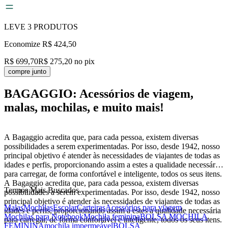
LEVE
3
PRODUTOS
Economize
R$ 424,50
R$ 699,70
R$ 275,20
no pix
compre junto
BAGAGGIO: Acessórios de viagem,
malas, mochilas, e muito mais!
A Bagaggio acredita que, para cada pessoa, existem diversas
possibilidades a serem experimentadas. Por isso, desde 1942, nosso
principal objetivo é atender às necessidades de viajantes de todas as
idades e perfis, proporcionando assim a estes a qualidade necessária
para carregar, de forma confortável e inteligente, todos os seus itens.
A Bagaggio acredita que, para cada pessoa, existem diversas
Termos Mais Buscados
possibilidades a serem experimentadas. Por isso, desde 1942, nosso
principal objetivo é atender às necessidades de viajantes de todas as
Malas
Mochilas
Escolar
Carteiras
Acessórios para viagem
idades e perfis, proporcionando assim a estes a qualidade necessária
Mochilas para Notebook
Mochila feminina
BOLSA MOCHILA
para carregar, de forma confortável e inteligente, todos os seus itens.
FEMININA
mochila impermeável
BOLSA