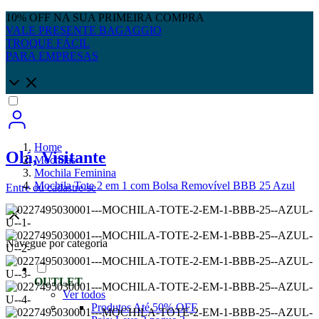
10% OFF NA SUA PRIMEIRA COMPRA
VALE PRESENTE BAGAGGIO
TROQUE FÁCIL
PARA EMPRESAS
Home
Olá, Visitante
Mochilas
Mochila Feminina
Mochila Tote 2 em 1 com Bolsa Removível BBB 25 Azul
Entre
ou
cadastre-se
Navegue por categoria
OUTLET
Ver todos
Produtos Até 50% OFF