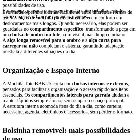
possibilidades de uso.
É uma peça pensada para quem transita entre trabalho, estudos,
Este modelo permite alternar facilmente entre diferentes formas de
compromissos urbanos e pequenas viagens.
uso. As
alças de mochila para costas
oferecem conforto em
deslocamentos mais longos. Quando necessário, elas podem ser
guardadas no
compartimento específico
, transformando a peça em
uma
bolsa de ombro ou tote
, com visual mais limpo e urbano.
A
alça longa removível para o ombro
e a
alça curta para
carregar na mão
completam o sistema, garantindo adaptação
imediata a diferentes situações do dia.
Organização e Espaço Interno
A Mochila Tote BBB 25 conta com
bolsos internos e externos
,
pensados para facilitar a organização e o acesso rápido aos itens
essenciais. Os
compartimentos laterais para garrafa
ajudam a
manter líquidos sempre à mão, sem ocupar o espaço principal.
A estrutura interna acomoda itens do dia a dia, como carteira,
nécessaire, agenda, eletrônicos e acessórios, sem perder o formato.
Bolsinha removível: mais possibilidades
de uso