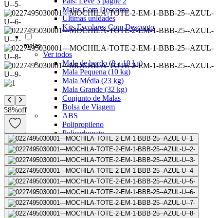
Pais: Leve 3 pague 2
Malas Com Desconto
Últimas unidades
Kits Escolares Com Desconto
malas
Ver todos
Mala de bordo (8 a 10 kg)
Mala Pequena (10 kg)
Mala Média (23 kg)
Mala Grande (32 kg)
Conjunto de Malas
Bolsa de Viagem
58
%
off
ABS
Polipropileno
Policarbonato
Tecido
Para Levar à Bordo
Para Despachar
Mochilas
Ver todos
Mochilas Masculinas
Mochilas Femininas
Mochilas Escolares