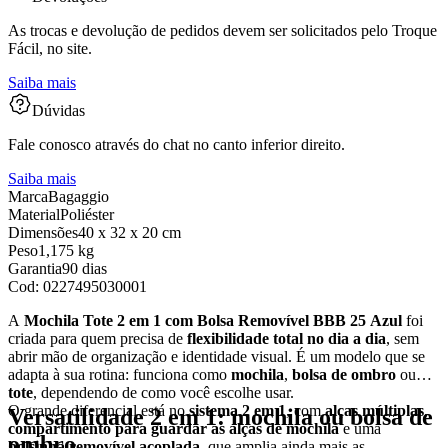
As trocas e devolução de pedidos devem ser solicitados pelo Troque
Fácil, no site.
Saiba mais
Dúvidas
Fale conosco através do chat no canto inferior direito.
Saiba mais
Marca
Bagaggio
Material
Poliéster
Dimensões
40 x 32 x 20 cm
Peso
1,175 kg
Garantia
90 dias
Cod:
0227495030001
A
Mochila Tote 2 em 1 com Bolsa Removível BBB 25 Azul
foi
criada para quem precisa de
flexibilidade total no dia a dia
, sem
abrir mão de organização e identidade visual. É um modelo que se
adapta à sua rotina: funciona como
mochila
,
bolsa de ombro
ou
tote
, dependendo de como você escolhe usar.
O grande diferencial está no
sistema 2 em 1
, com
alças múltiplas
,
Versatilidade 2 em 1: mochila ou bolsa de
compartimento para guardar as alças de mochila
e uma
ombro
bolsinha removível acoplada
, que amplia ainda mais as