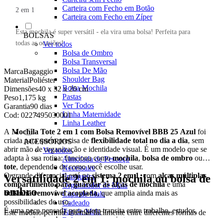
Carteira com Fecho em Botão
2 em 1
Carteira com Fecho em Zíper
Esta mochila é super versátil - ela vira uma bolsa! Perfeita para
BOLSAS
todas as ocasiões!
Ver todos
Bolsa de Ombro
Bolsa Transversal
Bolsa De Mão
Marca
Bagaggio
Shoulder Bag
Material
Poliéster
Bolsa Mochila
Dimensões
40 x 32 x 20 cm
Pastas
Peso
1,175 kg
Ver Todos
Garantia
90 dias
Linha Maternidade
Cod:
0227495030001
Linha Leather
A
Mochila Tote 2 em 1 com Bolsa Removível BBB 25 Azul
foi
criada para quem precisa de
flexibilidade total no dia a dia
, sem
ACESSÓRIOS
abrir mão de organização e identidade visual. É um modelo que se
Ver todos
adapta à sua rotina: funciona como
mochila
,
bolsa de ombro
ou
Almofada de Pescoço
tote
, dependendo de como você escolhe usar.
Necessaire
O grande diferencial está no
sistema 2 em 1
, com
alças múltiplas
,
Versatilidade 2 em 1: mochila ou bolsa de
Frasqueira
compartimento para guardar as alças de mochila
e uma
Organizador de Mala
ombro
bolsinha removível acoplada
, que amplia ainda mais as
Capa de Mala
possibilidades de uso.
Cadeado
É uma peça pensada para quem transita entre trabalho, estudos,
Tag de Mala
Este modelo permite alternar facilmente entre diferentes formas de