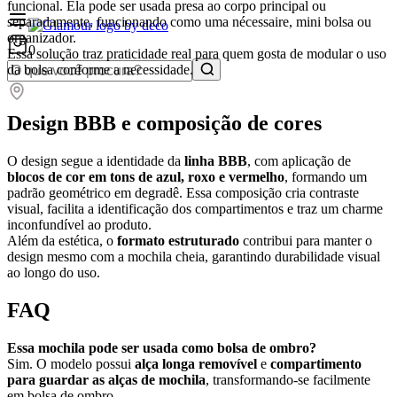
funcional. Ela pode ser usada presa ao corpo principal ou
separadamente, funcionando como uma nécessaire, mini bolsa ou
organizador.
0
Essa solução traz praticidade real para quem gosta de modular o uso
da bolsa conforme a necessidade.
Design BBB e composição de cores
O design segue a identidade da
linha BBB
, com aplicação de
blocos de cor em tons de azul, roxo e vermelho
, formando um
padrão geométrico em degradê. Essa composição cria contraste
visual, facilita a identificação dos compartimentos e traz um charme
inconfundível ao produto.
Além da estética, o
formato estruturado
contribui para manter o
design mesmo com a mochila cheia, garantindo durabilidade visual
ao longo do uso.
FAQ
Essa mochila pode ser usada como bolsa de ombro?
Sim. O modelo possui
alça longa removível
e
compartimento
para guardar as alças de mochila
, transformando-se facilmente
em bolsa de ombro.