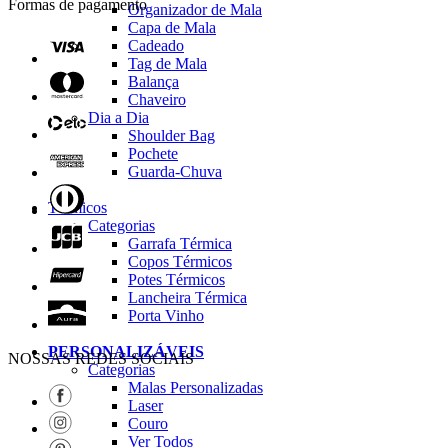
Formas de pagamento
Organizador de Mala
Capa de Mala
Cadeado
Tag de Mala
Balança
Chaveiro
Dia a Dia
Shoulder Bag
Pochete
Guarda-Chuva
Térmicos
Categorias
Garrafa Térmica
Copos Térmicos
Potes Térmicos
Lancheira Térmica
Porta Vinho
PERSONALIZÁVEIS
NOSSAS REDES SOCIAIS
Categorias
Malas Personalizadas
Laser
Couro
Ver Todos