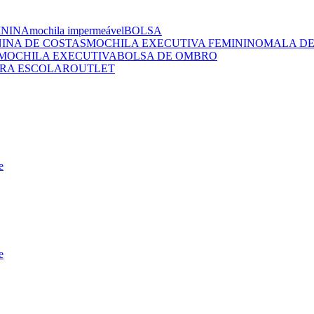
ININA
mochila impermeável
BOLSA
NINA DE COSTAS
MOCHILA EXECUTIVA FEMININO
MALA DE
MOCHILA EXECUTIVA
BOLSA DE OMBRO
RA ESCOLAR
OUTLET
e
e