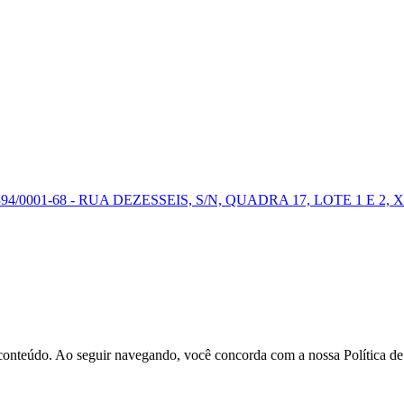
0001-68 - RUA DEZESSEIS, S/N, QUADRA 17, LOTE 1 E 2, X
r conteúdo. Ao seguir navegando, você concorda com a nossa Política d