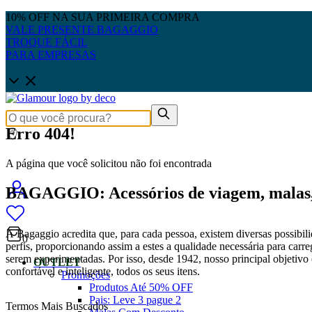
10% OFF NA SUA PRIMEIRA COMPRA
VALE PRESENTE BAGAGGIO
TROQUE FÁCIL
PARA EMPRESAS
Erro 404!
A página que você solicitou não foi encontrada
BAGAGGIO: Acessórios de viagem, malas, 
A Bagaggio acredita que, para cada pessoa, existem diversas possibili
0
perfis, proporcionando assim a estes a qualidade necessária para carre
serem experimentadas. Por isso, desde 1942, nosso principal objetivo é
OUTLET
confortável e inteligente, todos os seus itens.
Promoções
Produtos Até 50% OFF
Pais: Leve 3 pague 2
Termos Mais Buscados