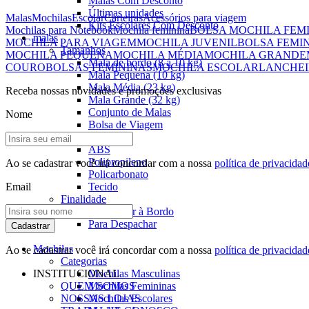
Malas Com Desconto
Últimas unidades
Malas
Mochilas
Escolar
Carteiras
Acessórios para viagem
Kits Escolares Com Desconto
Mochilas para Notebook
Mochila feminina
BOLSA MOCHILA FEM
malas
MOCHILA PARA VIAGEM
MOCHILA JUVENIL
BOLSA FEMI
Tamanhos
MOCHILA PEQUENA
MOCHILA MÉDIA
MOCHILA GRANDE
Mala de bordo (8 a 10 kg)
COURO
BOLSAS FEMININAS
MOCHILA ESCOLAR
LANCHEI
Mala Pequena (10 kg)
Mala Média (23 kg)
Receba nossas novidades e promoções exclusivas
Mala Grande (32 kg)
Conjunto de Malas
Nome
Bolsa de Viagem
Materiais
ABS
Polipropileno
Ao se cadastrar você irá concordar com a nossa
política de privacidad
Policarbonato
Email
Tecido
Finalidade
Para Levar à Bordo
Para Despachar
Cadastrar
Mochilas
Ao se cadastrar você irá concordar com a nossa
política de privacidad
Categorias
INSTITUCIONAL
Mochilas Masculinas
QUEM SOMOS
Mochilas Femininas
NOSSAS LOJAS
Mochilas Escolares