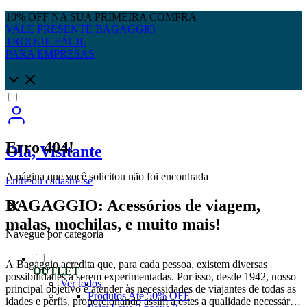
10% OFF NA SUA PRIMEIRA COMPRA
VALE PRESENTE BAGAGGIO
TROQUE FÁCIL
PARA EMPRESAS
Erro 404!
Olá, Visitante
A página que você solicitou não foi encontrada
Entre
ou
cadastre-se
BAGAGGIO: Acessórios de viagem,
malas, mochilas, e muito mais!
Navegue por categoria
A Bagaggio acredita que, para cada pessoa, existem diversas
OUTLET
possibilidades a serem experimentadas. Por isso, desde 1942, nosso
Ver todos
principal objetivo é atender às necessidades de viajantes de todas as
Produtos Até 50% OFF
idades e perfis, proporcionando assim a estes a qualidade necessária