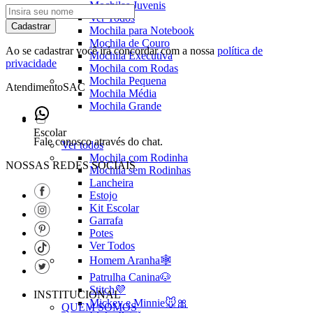
Mochilas Juvenis
Ver Todos
Cadastrar
Mochila para Notebook
Mochila de Couro
Ao se cadastrar você irá concordar com a nossa
política de
Mochila Executiva
privacidade
Mochila com Rodas
Mochila Pequena
Atendimento
SAC
Mochila Média
Mochila Grande
Escolar
Fale conosco através do chat.
Ver todos
Mochila com Rodinha
NOSSAS REDES SOCIAIS
Mochila sem Rodinhas
Lancheira
Estojo
Kit Escolar
Garrafa
Potes
Ver Todos
Homem Aranha🕸️
Patrulha Canina🐶
Stitch💜
INSTITUCIONAL
Mickey e Minnie🐭🎀
QUEM SOMOS