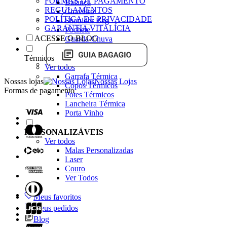
FORMAS DE PAGAMENTO
Balança
REGULAMENTOS
Chaveiro
POLÍTICA DE PRIVACIDADE
Shoulder Bag
GARANTIA VITALÍCIA
Pochete
ACESSE O BLOG
Guarda-Chuva
Térmicos
Ver todos
Garrafa Térmica
Nossas lojas
Nossas Lojas
Copos Térmicos
Formas de pagamento
Potes Térmicos
Lancheira Térmica
Porta Vinho
PERSONALIZÁVEIS
Ver todos
Malas Personalizadas
Laser
Couro
Ver Todos
Meus favoritos
Meus pedidos
Blog