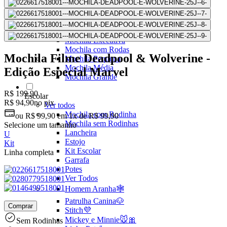
Mochilas Juvenis
Ver Todos
Mochila para Notebook
Mochila de Couro
Mochila Executiva
Mochila com Rodas
Mochila Filme Deadpool & Wolverine -
Mochila Pequena
Mochila Média
Edição Especial Marvel
Mochila Grande
R$ 199,90
Escolar
R$ 94,90
no pix
Ver todos
Mochila com Rodinha
ou
R$ 99,90
em
1x de R$ 99,90
Mochila sem Rodinhas
Selecione um tamanho
Lancheira
U
Estojo
Kit
Kit Escolar
Linha completa
Garrafa
Potes
Ver Todos
Homem Aranha🕸️
Patrulha Canina🐶
Comprar
Stitch💜
Mickey e Minnie🐭🎀
Sem Rodinhas