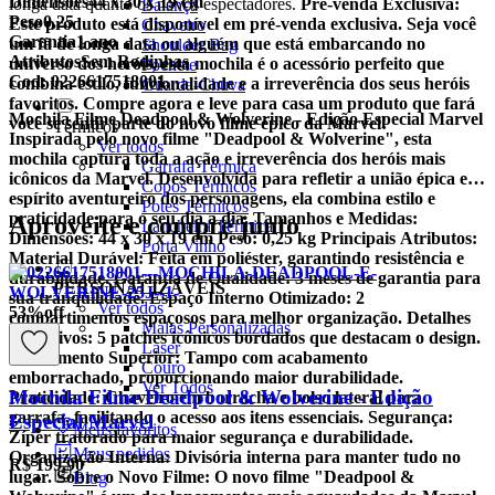
Dimensões
44 x 30 x 19 cm
longa data quanto os novos espectadores.
Pré-venda Exclusiva:
Balança
Peso
0,25
Este produto está disponível em pré-venda exclusiva. Seja você
Chaveiro
Garantia
1 ano
um fã de longa data ou alguém que está embarcando no
Shoulder Bag
Atributos
Sem Rodinhas
universo dos heróis, esta mochila é o acessório perfeito que
Pochete
Cod:
0226617518001
combina estilo, funcionalidade e a irreverência dos seus heróis
Guarda-Chuva
favoritos. Compre agora e leve para casa um produto que fará
Mochila Filme Deadpool & Wolverine - Edição Especial Marvel
você se sentir parte do novo filme épico da Marvel!
Térmicos
Inspirada pelo novo filme "Deadpool & Wolverine", esta
Ver todos
mochila captura toda a ação e irreverência dos heróis mais
Garrafa Térmica
icônicos da Marvel. Desenvolvida para refletir a união épica e o
Copos Térmicos
espírito aventureiro dos personagens, ela combina estilo e
Potes Térmicos
praticidade para o seu dia a dia.
Tamanhos e Medidas:
Aproveite e compre junto
Lancheira Térmica
Dimensões: 44 x 30 x 19 cm Peso: 0,25 kg
Principais Atributos:
Porta Vinho
Material Durável: Feita em poliéster, garantindo resistência e
durabilidade. Garantia de Qualidade: 3 meses de garantia para
PERSONALIZÁVEIS
sua tranquilidade. Espaço Interno Otimizado: 2
Ver todos
53
%
off
compartimentos espaçosos para melhor organização. Detalhes
Malas Personalizadas
Exclusivos: 5 patches icônicos bordados que destacam o design.
Laser
Acabamento Superior: Tampo com acabamento
Couro
emborrachado, proporcionando maior durabilidade.
Ver Todos
Mochila Filme Deadpool & Wolverine - Edição
Praticidade: Chaveiro em borracha e bolso lateral para
garrafa, facilitando o acesso aos itens essenciais. Segurança:
Especial Marvel
Meus favoritos
Zíper tratorado para maior segurança e durabilidade.
Meus pedidos
Organização Interna: Divisória interna para manter tudo no
R$ 199,90
lugar.
Sobre o Novo Filme:
O novo filme "Deadpool &
Blog