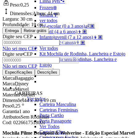
Linha Pets🐾
Peso:
0,25
Frozen❄️
Dimensões:
Altura:
44 cm
Moana🌴
Largura:
30 cm
ver todos
Profundidade:
19 cm
Pré-escolar (0 a 3 anos)👶🏽
Entrega
Retirar grátis
Infantil (4 a 6 anos)👦🏽
Digite seu CEP
Infantojuvenil (7 a 12 anos)👦🏽
Juvenil (12+ anos)👨🏽
Calcular
Ver todos
Não sei meu CEP
Kit Mochila de Rodinha, Lancheira e Estojo
Digite seu CEP
Kit Mochila sem Rodinhas, Lancheira e
Calcular
Estojo
Não sei meu CEP
Ver todos
Especificações
Descrições
Marca
Bagaggio
Marca
Disney
Marca
Marvel
CARTEIRAS
Material
Poliéster
Ver todos
Dimensões
44 x 30 x 19 cm
Carteira Masculina
Peso
0,25
Carteiras Femininas
Garantia
1 ano
Porta Cartão
Atributos
Sem Rodinhas
Porta Passaporte
Cod:
0226617518001
Ver Todos
Carteira Slim
Mochila Filme Deadpool & Wolverine - Edição Especial Marvel
Carteira sem Fecho