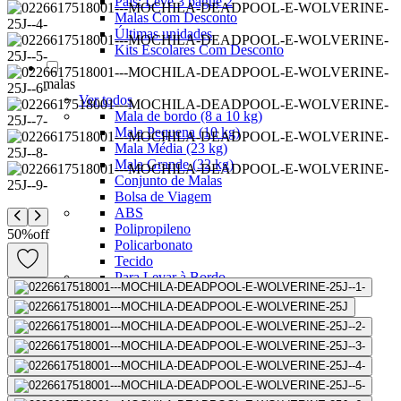
Pais: Leve 3 pague 2
Malas Com Desconto
Últimas unidades
Kits Escolares Com Desconto
malas
Ver todos
Mala de bordo (8 a 10 kg)
Mala Pequena (10 kg)
Mala Média (23 kg)
Mala Grande (32 kg)
Conjunto de Malas
Bolsa de Viagem
ABS
Polipropileno
50
%
off
Policarbonato
Tecido
Para Levar à Bordo
Para Despachar
Mochilas
Ver todos
Mochilas Masculinas
Mochilas Femininas
Mochilas Escolares