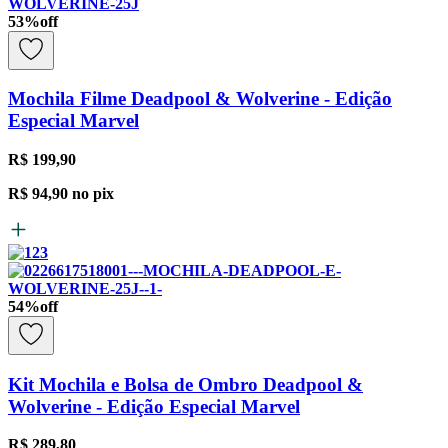
53
%
off
Mochila Filme Deadpool & Wolverine - Edição
Especial Marvel
R$ 199,90
R$ 94,90
no pix
54
%
off
Kit Mochila e Bolsa de Ombro Deadpool &
Wolverine - Edição Especial Marvel
R$ 289,80