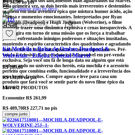
Wolverine" é um dos lançamentos mais aguardados da Marvel.
R$ 94,90
no pix
Pela primeira vez, os dois heróis mais irreverentes e destemidos
se unem em uma aventura épica que mistura humor ácido, ação
intensa e momentos emocionantes. Interpretados por Ryan
0
Reynolds (Deadpool) e Hugh Jackman (Wolverine), o filme
54
%
off
promete trazer uma dinâmica explosiva e cenas inesquecíveis. A
trama gira em torno de uma missão que os força a trabalhar
juntos, enfrentando inimigos poderosos e situações inusitadas,
mantendo o espírito característico dos quadrinhos e agradando
Kit Mochila e Bolsa de Ombro Deadpool &
tanto os fãs de longa data quanto os novos espectadores.
Pré-
Wolverine - Edição Especial Marvel
venda Exclusiva:
Este produto está disponível em pré-venda
exclusiva. Seja você um fã de longa data ou alguém que está
embarcando no universo dos heróis, esta mochila é o acessório
R$ 289,80
perfeito que combina estilo, funcionalidade e a irreverência dos
seus heróis favoritos. Compre agora e leve para casa um
R$ 132,81
no pix
produto que fará você se sentir parte do novo filme épico da
Marvel!
LEVE
2
PRODUTOS
Economize
R$ 261,99
R$ 489,70
R$ 227,71
no pix
compre junto