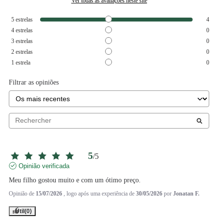
Ver todas as avaliações neste site
5
estrelas
4
4
estrelas
0
3
estrelas
0
2
estrelas
0
1
estrela
0
Filtrar as opiniões
5
/
5
Opinião verificada
Meu filho gostou muito e com um ótimo preço.
Opinião de
15/07/2026
, logo após uma experiência de
30/05/2026
por
Jonatan F.
Útil
(0)