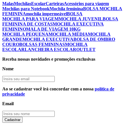
Malas
Mochilas
Escolar
Carteiras
Acessórios para viagem
Mochilas para Notebook
Mochila feminina
BOLSA MOCHILA
FEMININA
mochila impermeável
BOLSA
MOCHILA PARA VIAGEM
MOCHILA JUVENIL
BOLSA
FEMININA DE COSTAS
MOCHILA EXECUTIVA
FEMININO
MALA DE VIAGEM 10KG
MOCHILA PEQUENA
MOCHILA MÉDIA
MOCHILA
GRANDE
MOCHILA EXECUTIVA
BOLSA DE OMBRO
COURO
BOLSAS FEMININAS
MOCHILA
ESCOLAR
LANCHEIRA ESCOLAR
OUTLET
Receba nossas novidades e promoções exclusivas
Nome
Ao se cadastrar você irá concordar com a nossa
política de
privacidade
Email
Cadastrar