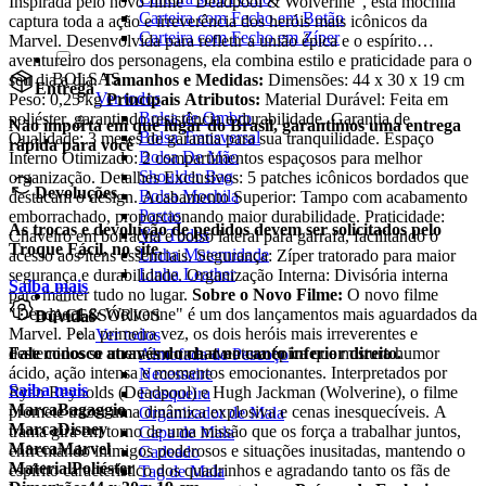
Inspirada pelo novo filme "Deadpool & Wolverine", esta mochila
Carteira com Fecho em Botão
captura toda a ação e irreverência dos heróis mais icônicos da
Carteira com Fecho em Zíper
Marvel. Desenvolvida para refletir a união épica e o espírito
aventureiro dos personagens, ela combina estilo e praticidade para o
BOLSAS
seu dia a dia.
Tamanhos e Medidas:
Dimensões: 44 x 30 x 19 cm
Entrega
Ver todos
Peso: 0,25 kg
Principais Atributos:
Material Durável: Feita em
Bolsa de Ombro
poliéster, garantindo resistência e durabilidade. Garantia de
Não importa em que lugar do Brasil, garantimos uma entrega
Bolsa Transversal
Qualidade: 3 meses de garantia para sua tranquilidade. Espaço
rápida para você
Bolsa De Mão
Interno Otimizado: 2 compartimentos espaçosos para melhor
Shoulder Bag
organização. Detalhes Exclusivos: 5 patches icônicos bordados que
Devoluções
Bolsa Mochila
destacam o design. Acabamento Superior: Tampo com acabamento
Pastas
emborrachado, proporcionando maior durabilidade. Praticidade:
As trocas e devolução de pedidos devem ser solicitados pelo
Ver Todos
Chaveiro em borracha e bolso lateral para garrafa, facilitando o
Troque Fácil, no site.
Linha Maternidade
acesso aos itens essenciais. Segurança: Zíper tratorado para maior
Linha Leather
segurança e durabilidade. Organização Interna: Divisória interna
Saiba mais
para manter tudo no lugar.
Sobre o Novo Filme:
O novo filme
"Deadpool & Wolverine" é um dos lançamentos mais aguardados da
ACESSÓRIOS
Dúvidas
Marvel. Pela primeira vez, os dois heróis mais irreverentes e
Ver todos
destemidos se unem em uma aventura épica que mistura humor
Fale conosco através do chat no canto inferior direito.
Almofada de Pescoço
ácido, ação intensa e momentos emocionantes. Interpretados por
Necessaire
Saiba mais
Ryan Reynolds (Deadpool) e Hugh Jackman (Wolverine), o filme
Frasqueira
Marca
Bagaggio
promete trazer uma dinâmica explosiva e cenas inesquecíveis. A
Organizador de Mala
Marca
Disney
trama gira em torno de uma missão que os força a trabalhar juntos,
Capa de Mala
Marca
Marvel
enfrentando inimigos poderosos e situações inusitadas, mantendo o
Cadeado
Material
Poliéster
espírito característico dos quadrinhos e agradando tanto os fãs de
Tag de Mala