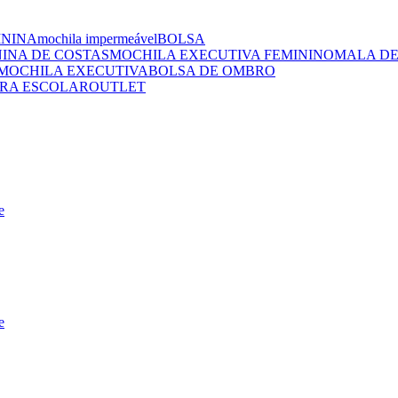
ININA
mochila impermeável
BOLSA
NINA DE COSTAS
MOCHILA EXECUTIVA FEMININO
MALA DE
MOCHILA EXECUTIVA
BOLSA DE OMBRO
RA ESCOLAR
OUTLET
e
e