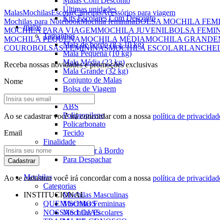
Malas Com Desconto
Últimas unidades
Malas
Mochilas
Escolar
Carteiras
Acessórios para viagem
Kits Escolares Com Desconto
Mochilas para Notebook
Mochila feminina
BOLSA MOCHILA FEM
malas
MOCHILA PARA VIAGEM
MOCHILA JUVENIL
BOLSA FEMI
Tamanhos
MOCHILA PEQUENA
MOCHILA MÉDIA
MOCHILA GRANDE
Mala de bordo (8 a 10 kg)
COURO
BOLSAS FEMININAS
MOCHILA ESCOLAR
LANCHEI
Mala Pequena (10 kg)
Mala Média (23 kg)
Receba nossas novidades e promoções exclusivas
Mala Grande (32 kg)
Conjunto de Malas
Nome
Bolsa de Viagem
Materiais
ABS
Polipropileno
Ao se cadastrar você irá concordar com a nossa
política de privacidad
Policarbonato
Email
Tecido
Finalidade
Para Levar à Bordo
Para Despachar
Cadastrar
Mochilas
Ao se cadastrar você irá concordar com a nossa
política de privacidad
Categorias
INSTITUCIONAL
Mochilas Masculinas
QUEM SOMOS
Mochilas Femininas
NOSSAS LOJAS
Mochilas Escolares