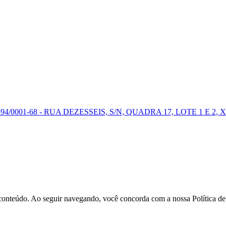
0001-68 - RUA DEZESSEIS, S/N, QUADRA 17, LOTE 1 E 2, X
r conteúdo. Ao seguir navegando, você concorda com a nossa Política d