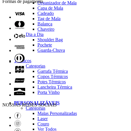
Formas de pagamento
Organizador de Mala
Capa de Mala
Cadeado
Tag de Mala
Balança
Chaveiro
Dia a Dia
Shoulder Bag
Pochete
Guarda-Chuva
Térmicos
Categorias
Garrafa Térmica
Copos Térmicos
Potes Térmicos
Lancheira Térmica
Porta Vinho
PERSONALIZÁVEIS
NOSSAS REDES SOCIAIS
Categorias
Malas Personalizadas
Laser
Couro
Ver Todos