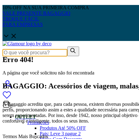
10% OFF NA SUA PRIMEIRA COMPRA
VALE PRESENTE BAGAGGIO
TROQUE FÁCIL
PARA EMPRESAS
Erro 404!
A página que você solicitou não foi encontrada
BAGAGGIO: Acessórios de viagem, malas, 
A Bagaggio acredita que, para cada pessoa, existem diversas possibili
0
perfis, proporcionando assim a estes a qualidade necessária para carre
serem experimentadas. Por isso, desde 1942, nosso principal objetivo é
OUTLET
confortável e inteligente, todos os seus itens.
Promoções
Produtos Até 50% OFF
Pais: Leve 3 pague 2
Termos Mais Buscados