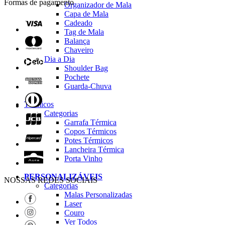
Formas de pagamento
Organizador de Mala
Capa de Mala
Cadeado
Tag de Mala
Balança
Chaveiro
Dia a Dia
Shoulder Bag
Pochete
Guarda-Chuva
Térmicos
Categorias
Garrafa Térmica
Copos Térmicos
Potes Térmicos
Lancheira Térmica
Porta Vinho
PERSONALIZÁVEIS
NOSSAS REDES SOCIAIS
Categorias
Malas Personalizadas
Laser
Couro
Ver Todos