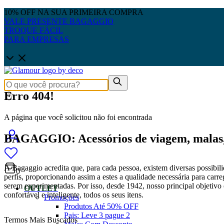
10% OFF NA SUA PRIMEIRA COMPRA
VALE PRESENTE BAGAGGIO
TROQUE FÁCIL
PARA EMPRESAS
Erro 404!
A página que você solicitou não foi encontrada
BAGAGGIO: Acessórios de viagem, malas, 
A Bagaggio acredita que, para cada pessoa, existem diversas possibili
0
perfis, proporcionando assim a estes a qualidade necessária para carre
serem experimentadas. Por isso, desde 1942, nosso principal objetivo é
OUTLET
confortável e inteligente, todos os seus itens.
Promoções
Produtos Até 50% OFF
Pais: Leve 3 pague 2
Termos Mais Buscados