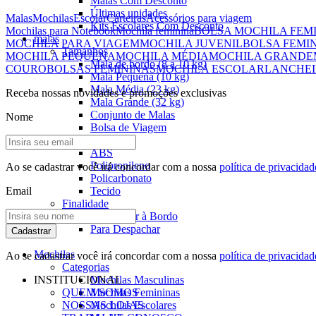
Malas Com Desconto
Últimas unidades
Malas
Mochilas
Escolar
Carteiras
Acessórios para viagem
Kits Escolares Com Desconto
Mochilas para Notebook
Mochila feminina
BOLSA MOCHILA FEM
malas
MOCHILA PARA VIAGEM
MOCHILA JUVENIL
BOLSA FEMI
Tamanhos
MOCHILA PEQUENA
MOCHILA MÉDIA
MOCHILA GRANDE
Mala de bordo (8 a 10 kg)
COURO
BOLSAS FEMININAS
MOCHILA ESCOLAR
LANCHEI
Mala Pequena (10 kg)
Mala Média (23 kg)
Receba nossas novidades e promoções exclusivas
Mala Grande (32 kg)
Conjunto de Malas
Nome
Bolsa de Viagem
Materiais
ABS
Polipropileno
Ao se cadastrar você irá concordar com a nossa
política de privacidad
Policarbonato
Email
Tecido
Finalidade
Para Levar à Bordo
Para Despachar
Cadastrar
Mochilas
Ao se cadastrar você irá concordar com a nossa
política de privacidad
Categorias
INSTITUCIONAL
Mochilas Masculinas
QUEM SOMOS
Mochilas Femininas
NOSSAS LOJAS
Mochilas Escolares