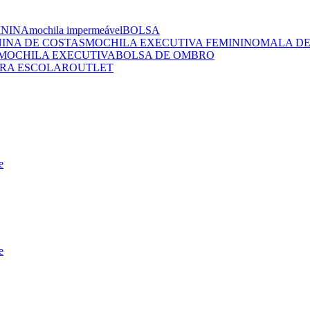
ININA
mochila impermeável
BOLSA
NINA DE COSTAS
MOCHILA EXECUTIVA FEMININO
MALA DE
MOCHILA EXECUTIVA
BOLSA DE OMBRO
RA ESCOLAR
OUTLET
e
e