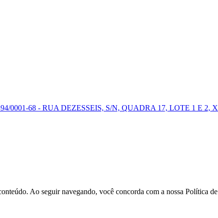
0001-68 - RUA DEZESSEIS, S/N, QUADRA 17, LOTE 1 E 2, X
r conteúdo. Ao seguir navegando, você concorda com a nossa Política d