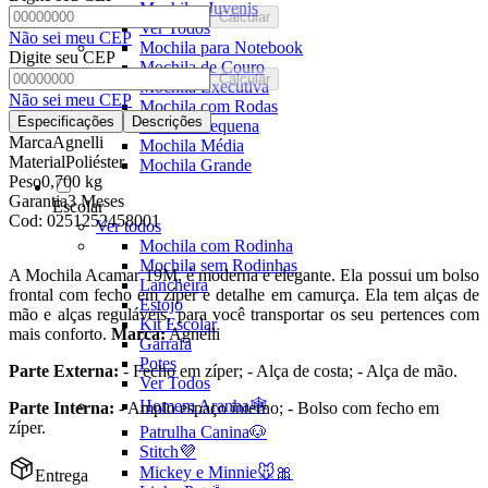
Mochilas Juvenis
Calcular
Ver Todos
Não sei meu CEP
Mochila para Notebook
Digite seu CEP
Mochila de Couro
Calcular
Mochila Executiva
Não sei meu CEP
Mochila com Rodas
Especificações
Descrições
Mochila Pequena
Marca
Agnelli
Mochila Média
Material
Poliéster
Mochila Grande
Peso
0,700 kg
Garantia
3 Meses
Escolar
Cod:
0251252458001
Ver todos
Mochila com Rodinha
Mochila sem Rodinhas
A Mochila Acamar 19M, é moderna e elegante. Ela possui um bolso
Lancheira
frontal com fecho em zíper e detalhe em camurça. Ela tem alças de
Estojo
mão e alças reguláveis, para você transportar os seu pertences com
Kit Escolar
mais conforto.
Marca:
Agnelli
Garrafa
Potes
Parte Externa:
- Fecho em zíper; - Alça de costa; - Alça de mão.
Ver Todos
Homem Aranha🕸️
Parte Interna:
- Amplo espaço interno; - Bolso com fecho em
zíper.
Patrulha Canina🐶
Stitch💜
Mickey e Minnie🐭🎀
Entrega