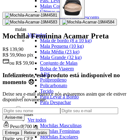
Pais: Leve 3 pague 2
Malas Com Desconto
Últimas unidades
Kits Escolares Com Desconto
malas
Mochila Feminina Acamar Preta
Ver todos
Mala de bordo (8 a 10 kg)
Mala Pequena (10 kg)
R$ 139,90
Mala Média (23 kg)
R$ 59,90
no pix
Mala Grande (32 kg)
ou
R$ 59,90
Conjunto de Malas
Bolsa de Viagem
ABS
Infelizmente, este produto está indisponível no
Polipropileno
momento 😞
Policarbonato
Tecido
Deixe seu e-mail abaixo e nós avisaremos assim que ele estiver
Para Levar à Bordo
disponível novamente.
Para Despachar
Mochilas
Avise-me
Ver todos
Mochilas Masculinas
Peso:
0,700 kg
Mochilas Femininas
Entrega
Retirar grátis
Mochilas Escolares
Digite seu CEP