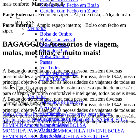
mais conforto.
Marca:
Agnelli
Carteira com Fecho em Botão
Carteira com Fecho em Zíper
Parte Externa:
- Fecho em zíper; - Alça de costa; - Alça de mão.
BOLSAS
Parte Interna:
- Amplo espaço interno; - Bolso com fecho em
Ver todos
zíper.
Bolsa de Ombro
Bolsa Transversal
BAGAGGIO: Acessórios de viagem,
Bolsa De Mão
Shoulder Bag
malas, mochilas, e muito mais!
Bolsa Mochila
Pastas
Ver Todos
A Bagaggio acredita que, para cada pessoa, existem diversas
Linha Maternidade
possibilidades a serem experimentadas. Por isso, desde 1942, nosso
Linha Leather
principal objetivo é atender às necessidades de viajantes de todas as
idades e perfis, proporcionando assim a estes a qualidade necessária
ACESSÓRIOS
para carregar, de forma confortável e inteligente, todos os seus itens.
Ver todos
A Bagaggio acredita que, para cada pessoa, existem diversas
Almofada de Pescoço
Termos Mais Buscados
possibilidades a serem experimentadas. Por isso, desde 1942, nosso
Necessaire
principal objetivo é atender às necessidades de viajantes de todas as
Frasqueira
Malas
Mochilas
Escolar
Carteiras
Acessórios para viagem
idades e perfis, proporcionando assim a estes a qualidade necessária
Organizador de Mala
Mochilas para Notebook
Mochila feminina
BOLSA MOCHILA
para carregar, de forma confortável e inteligente, todos os seus itens.
Capa de Mala
FEMININA
mochila impermeável
BOLSA
Cadeado
MOCHILA PARA VIAGEM
MOCHILA JUVENIL
BOLSA
Tag de Mala
FEMININA DE COSTAS
MOCHILA EXECUTIVA