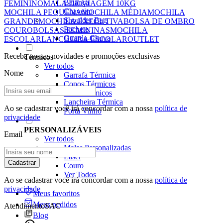
Balança
FEMININO
MALA DE VIAGEM 10KG
Chaveiro
MOCHILA PEQUENA
MOCHILA MÉDIA
MOCHILA
Shoulder Bag
GRANDE
MOCHILA EXECUTIVA
BOLSA DE OMBRO
Pochete
COURO
BOLSAS FEMININAS
MOCHILA
Guarda-Chuva
ESCOLAR
LANCHEIRA ESCOLAR
OUTLET
Receba nossas novidades e promoções exclusivas
Térmicos
Ver todos
Nome
Garrafa Térmica
Copos Térmicos
Potes Térmicos
Lancheira Térmica
Ao se cadastrar você irá concordar com a nossa
política de
Porta Vinho
privacidade
PERSONALIZÁVEIS
Email
Ver todos
Malas Personalizadas
Laser
Cadastrar
Couro
Ver Todos
Ao se cadastrar você irá concordar com a nossa
política de
privacidade
Meus favoritos
Meus pedidos
Atendimento
SAC
Blog