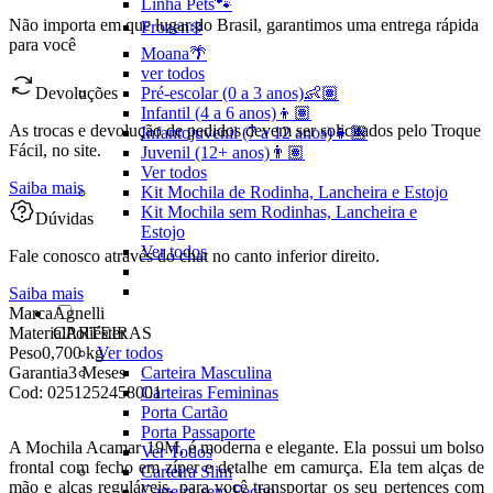
Linha Pets🐾
Não importa em que lugar do Brasil, garantimos uma entrega rápida
Frozen❄️
para você
Moana🌴
ver todos
Pré-escolar (0 a 3 anos)👶🏽
Devoluções
Infantil (4 a 6 anos)👦🏽
As trocas e devolução de pedidos devem ser solicitados pelo Troque
Infantojuvenil (7 a 12 anos)👦🏽
Fácil, no site.
Juvenil (12+ anos)👨🏽
Ver todos
Saiba mais
Kit Mochila de Rodinha, Lancheira e Estojo
Kit Mochila sem Rodinhas, Lancheira e
Dúvidas
Estojo
Ver todos
Fale conosco através do chat no canto inferior direito.
Saiba mais
Marca
Agnelli
CARTEIRAS
Material
Poliéster
Ver todos
Peso
0,700 kg
Carteira Masculina
Garantia
3 Meses
Carteiras Femininas
Cod:
0251252458001
Porta Cartão
Porta Passaporte
A Mochila Acamar 19M, é moderna e elegante. Ela possui um bolso
Ver Todos
frontal com fecho em zíper e detalhe em camurça. Ela tem alças de
Carteira Slim
mão e alças reguláveis, para você transportar os seu pertences com
Carteira sem Fecho