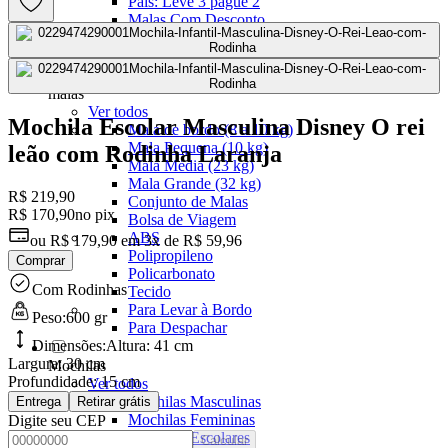
Pais: Leve 3 pague 2
Malas Com Desconto
Últimas unidades
Kits Escolares Com Desconto
malas
Ver todos
Mochila Escolar Masculina Disney O rei
Mala de bordo (8 a 10 kg)
Mala Pequena (10 kg)
leão com Rodinha Laranja
Mala Média (23 kg)
Mala Grande (32 kg)
R$ 219,90
Conjunto de Malas
R$ 170,90
no pix
Bolsa de Viagem
ABS
ou
R$ 179,90
em
3x de R$ 59,96
Polipropileno
Comprar
Policarbonato
Com Rodinhas
Tecido
Para Levar à Bordo
Peso:
600 gr
Para Despachar
Dimensões:
Altura:
41 cm
Largura:
30 cm
Mochilas
Profundidade:
15 cm
Ver todos
Mochilas Masculinas
Entrega
Retirar grátis
Mochilas Femininas
Digite seu CEP
Mochilas Escolares
Calcular