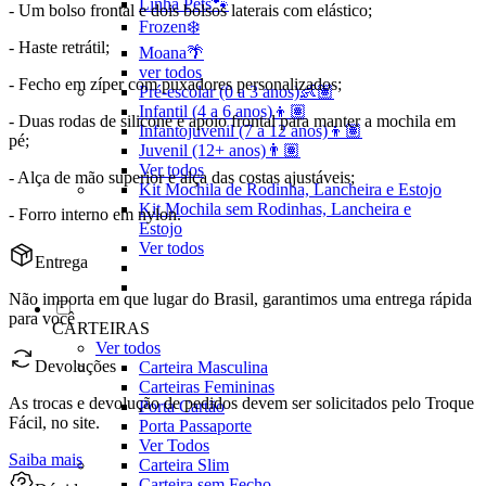
Linha Pets🐾
- Um bolso frontal e dois bolsos laterais com elástico;
Frozen❄️
- Haste retrátil;
Moana🌴
ver todos
- Fecho em zíper com puxadores personalizados;
Pré-escolar (0 a 3 anos)👶🏽
Infantil (4 a 6 anos)👦🏽
- Duas rodas de silicone e apoio frontal para manter a mochila em
Infantojuvenil (7 a 12 anos)👦🏽
pé;
Juvenil (12+ anos)👨🏽
Ver todos
- Alça de mão superior e alça das costas ajustáveis;
Kit Mochila de Rodinha, Lancheira e Estojo
Kit Mochila sem Rodinhas, Lancheira e
- Forro interno em nylon.
Estojo
Ver todos
Entrega
Não importa em que lugar do Brasil, garantimos uma entrega rápida
para você
CARTEIRAS
Ver todos
Devoluções
Carteira Masculina
Carteiras Femininas
As trocas e devolução de pedidos devem ser solicitados pelo Troque
Porta Cartão
Fácil, no site.
Porta Passaporte
Ver Todos
Saiba mais
Carteira Slim
Carteira sem Fecho