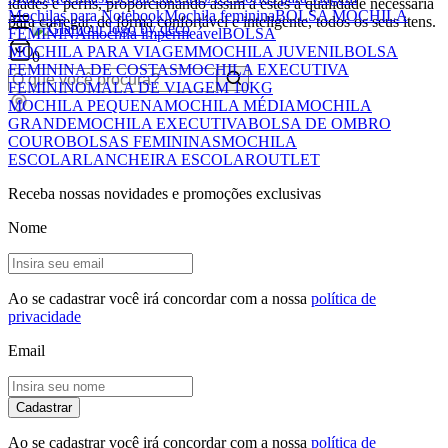
idades e perfis, proporcionando assim a estes a qualidade necessária
Mochilas para Notebook
Mochila feminina
BOLSA MOCHILA
para carregar, de forma confortável e inteligente, todos os seus itens.
FEMININA
mochila impermeável
BOLSA
MOCHILA PARA VIAGEM
MOCHILA JUVENIL
BOLSA
0
FEMININA DE COSTAS
MOCHILA EXECUTIVA
FEMININO
MALA DE VIAGEM 10KG
MOCHILA PEQUENA
MOCHILA MÉDIA
MOCHILA
GRANDE
MOCHILA EXECUTIVA
BOLSA DE OMBRO
COURO
BOLSAS FEMININAS
MOCHILA
ESCOLAR
LANCHEIRA ESCOLAR
OUTLET
Receba nossas novidades e promoções exclusivas
Nome
Ao se cadastrar você irá concordar com a nossa
política de
privacidade
Email
Cadastrar
Ao se cadastrar você irá concordar com a nossa
política de