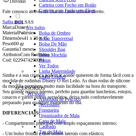
Dúvidas
Carteira com Fecho em Botão
Carteira com Fecho em Zíper
Fale conosco através do chat no canto inferior direito.
Saiba mais
BOLSAS
Marca
Disney
Ver todos
Material
Poliéster
Bolsa de Ombro
Dimensões
41 x 30 x 15
Bolsa Transversal
Peso
600 gr
Bolsa De Mão
Garantia
3 meses
Shoulder Bag
Atributos
Com Rodinhas
Bolsa Mochila
Cod:
0229474290001
Pastas
Ver Todos
Linha Maternidade
Simba e a sua criança podem ir aonde quiserem de forma fácil com a
Linha Leather
mochila de rodinhas Disney O Rei Leão. As duas rodas de silicone
da mochila permitem muito mais facilidade na hora do transporte.
ACESSÓRIOS
Seu grande espaço interno, perfeito para guardar lancheiras, estojos,
Ver todos
casacos e vários outros acessórios, deixa tudo confortavelmente
Almofada de Pescoço
preparado para qualquer momento do dia.
Necessaire
Frasqueira
DIFERENCIAIS:
Organizador de Mala
Capa de Mala
- Compartimento principal com amplo espaçamento interno;
Cadeado
Tag de Mala
- Um bolso frontal e dois bolsos laterais com elástico;