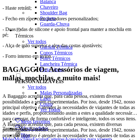
Balança
Chaveiro
- Haste retrátil;
Shoulder Bag
Pochete
- Fecho em zíper com puxadores personalizados;
Guarda-Chuva
- Duas rodas de silicone e apoio frontal para manter a mochila em
pé;
Térmicos
Ver todos
- Alça de mão superior e alça das costas ajustáveis;
Garrafa Térmica
Copos Térmicos
- Forro interno em nylon.
Potes Térmicos
Lancheira Térmica
BAGAGGIO: Acessórios de viagem,
Porta Vinho
malas, mochilas, e muito mais!
PERSONALIZÁVEIS
Ver todos
Malas Personalizadas
A Bagaggio acredita que, para cada pessoa, existem diversas
Laser
possibilidades a serem experimentadas. Por isso, desde 1942, nosso
Couro
principal objetivo é atender às necessidades de viajantes de todas as
Ver Todos
idades e perfis, proporcionando assim a estes a qualidade necessária
para carregar, de forma confortável e inteligente, todos os seus itens.
Meus favoritos
A Bagaggio acredita que, para cada pessoa, existem diversas
Meus pedidos
Termos Mais Buscados
possibilidades a serem experimentadas. Por isso, desde 1942, nosso
Blog
principal objetivo é atender às necessidades de viajantes de todas as
Malas
Mochilas
Escolar
Carteiras
Acessórios para viagem