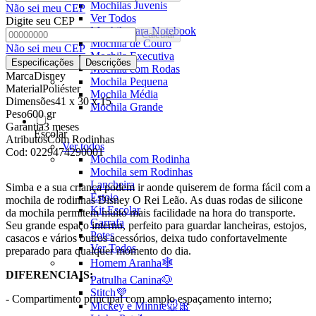
Mochilas Juvenis
Não sei meu CEP
Ver Todos
Digite seu CEP
Mochila para Notebook
Calcular
Mochila de Couro
Não sei meu CEP
Mochila Executiva
Especificações
Descrições
Mochila com Rodas
Marca
Disney
Mochila Pequena
Material
Poliéster
Mochila Média
Dimensões
41 x 30 x 15
Mochila Grande
Peso
600 gr
Garantia
3 meses
Escolar
Atributos
Com Rodinhas
Ver todos
Cod:
0229474290001
Mochila com Rodinha
Mochila sem Rodinhas
Lancheira
Simba e a sua criança podem ir aonde quiserem de forma fácil com a
Estojo
mochila de rodinhas Disney O Rei Leão. As duas rodas de silicone
Kit Escolar
da mochila permitem muito mais facilidade na hora do transporte.
Garrafa
Seu grande espaço interno, perfeito para guardar lancheiras, estojos,
Potes
casacos e vários outros acessórios, deixa tudo confortavelmente
Ver Todos
preparado para qualquer momento do dia.
Homem Aranha🕸️
DIFERENCIAIS:
Patrulha Canina🐶
Stitch💜
- Compartimento principal com amplo espaçamento interno;
Mickey e Minnie🐭🎀