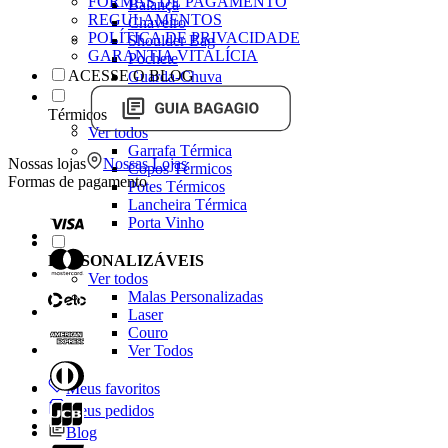
FORMAS DE PAGAMENTO
Balança
REGULAMENTOS
Chaveiro
POLÍTICA DE PRIVACIDADE
Shoulder Bag
GARANTIA VITALÍCIA
Pochete
ACESSE O BLOG
Guarda-Chuva
Térmicos
Ver todos
Garrafa Térmica
Nossas lojas
Nossas Lojas
Copos Térmicos
Formas de pagamento
Potes Térmicos
Lancheira Térmica
Porta Vinho
PERSONALIZÁVEIS
Ver todos
Malas Personalizadas
Laser
Couro
Ver Todos
Meus favoritos
Meus pedidos
Blog