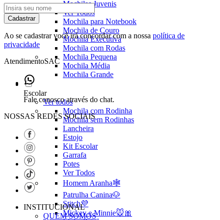
Mochilas Juvenis
Ver Todos
Cadastrar
Mochila para Notebook
Mochila de Couro
Ao se cadastrar você irá concordar com a nossa
política de
Mochila Executiva
privacidade
Mochila com Rodas
Mochila Pequena
Atendimento
SAC
Mochila Média
Mochila Grande
Escolar
Fale conosco através do chat.
Ver todos
Mochila com Rodinha
NOSSAS REDES SOCIAIS
Mochila sem Rodinhas
Lancheira
Estojo
Kit Escolar
Garrafa
Potes
Ver Todos
Homem Aranha🕸️
Patrulha Canina🐶
Stitch💜
INSTITUCIONAL
Mickey e Minnie🐭🎀
QUEM SOMOS