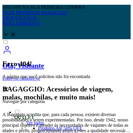
10% OFF NA SUA PRIMEIRA COMPRA
VALE PRESENTE BAGAGGIO
TROQUE FÁCIL
PARA EMPRESAS
Erro 404!
Olá, Visitante
A página que você solicitou não foi encontrada
Entre
ou
cadastre-se
BAGAGGIO: Acessórios de viagem,
malas, mochilas, e muito mais!
Navegue por categoria
A Bagaggio acredita que, para cada pessoa, existem diversas
OUTLET
possibilidades a serem experimentadas. Por isso, desde 1942, nosso
Ver todos
principal objetivo é atender às necessidades de viajantes de todas as
Produtos Até 50% OFF
idades e perfis, proporcionando assim a estes a qualidade necessária