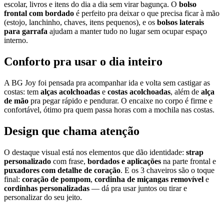
escolar, livros e itens do dia a dia sem virar bagunça. O
bolso
frontal com bordado
é perfeito pra deixar o que precisa ficar à mão
(estojo, lanchinho, chaves, itens pequenos), e os
bolsos laterais
para garrafa
ajudam a manter tudo no lugar sem ocupar espaço
interno.
Conforto pra usar o dia inteiro
A BG Joy foi pensada pra acompanhar ida e volta sem castigar as
costas: tem
alças acolchoadas
e
costas acolchoadas
, além de
alça
de mão
pra pegar rápido e pendurar. O encaixe no corpo é firme e
confortável, ótimo pra quem passa horas com a mochila nas costas.
Design que chama atenção
O destaque visual está nos elementos que dão identidade:
strap
personalizado
com frase,
bordados e aplicações
na parte frontal e
puxadores com detalhe de coração
. E os 3 chaveiros são o toque
final:
coração de pompom
,
cordinha de miçangas removível
e
cordinhas personalizadas
— dá pra usar juntos ou tirar e
personalizar do seu jeito.