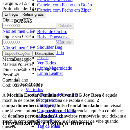
Largura:
31,5 cm
Carteira com Fecho em Botão
Profundidade:
14 cm
Carteira com Fecho em Zíper
Entrega
Retirar grátis
Digite seu CEP
BOLSAS
Calcular
Ver todos
Não sei meu CEP
Bolsa de Ombro
Digite seu CEP
Bolsa Transversal
Bolsa De Mão
Calcular
Shoulder Bag
Não sei meu CEP
Bolsa Mochila
Especificações
Descrições
Pastas
Marca
Bagaggio
Ver Todos
Material
Poliéster
Linha Maternidade
Dimensões
46 x 31,5 x 14 cm
Linha Leather
Peso
0,45
Garantia
1 ano
ACESSÓRIOS
Cod:
0239448560001
Ver todos
Almofada de Pescoço
A
Mochila Escolar Feminina Juvenil BG Joy Rosa
é aquela
Necessaire
mochila de costas feita pra rotina de escola e curso:
2
Frasqueira
compartimentos com zíper
,
bolso frontal bordado
e um visual
Organizador de Mala
que já vem “pronto” sem esforço. O diferencial aqui é a combinação
Capa de Mala
de
detalhes personalizados + chaveiros removíveis
, que deixam a
Cadeado
mochila com cara de item único (e dá pra trocar de vibe quando
Organização e Espaço Interno
Tag de Mala
quiser).