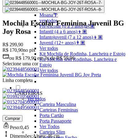
Linha Pets🐾
Frozen❄️
Moana🌴
ver todos
Mochila Escolar Feminina Juvenil BG
Pré-escolar (0 a 3 anos)👶🏽
Joy Rosa
Infantil (4 a 6 anos)👦🏽
Infantojuvenil (7 a 12 anos)👦🏽
Juvenil (12+ anos)👨🏽
R$ 299,90
Ver todos
R$ 170,90
no pix
Kit Mochila de Rodinha, Lancheira e Estojo
ou
R$ 179,90
em
3x de R$ 59,96
Kit Mochila sem Rodinhas, Lancheira e
Selecione uma cor
Estojo
Ver todos
Linha completa
CARTEIRAS
Ver todos
Carteira Masculina
Carteiras Femininas
Porta Cartão
Comprar
Porta Passaporte
Ver Todos
Peso:
0,45
Carteira Slim
Dimensões:
Altura:
46 cm
Carteira sem Fecho