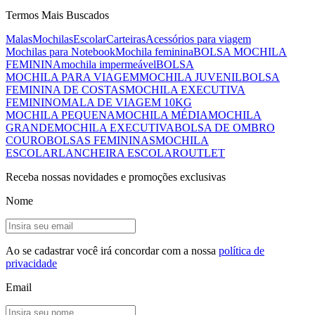
Termos Mais Buscados
Malas
Mochilas
Escolar
Carteiras
Acessórios para viagem
Mochilas para Notebook
Mochila feminina
BOLSA MOCHILA
FEMININA
mochila impermeável
BOLSA
MOCHILA PARA VIAGEM
MOCHILA JUVENIL
BOLSA
FEMININA DE COSTAS
MOCHILA EXECUTIVA
FEMININO
MALA DE VIAGEM 10KG
MOCHILA PEQUENA
MOCHILA MÉDIA
MOCHILA
GRANDE
MOCHILA EXECUTIVA
BOLSA DE OMBRO
COURO
BOLSAS FEMININAS
MOCHILA
ESCOLAR
LANCHEIRA ESCOLAR
OUTLET
Receba nossas novidades e promoções exclusivas
Nome
Ao se cadastrar você irá concordar com a nossa
política de
privacidade
Email