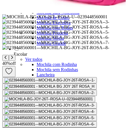
Mochilas Juvenis
Ver Todos
Mochila para Notebook
Mochila de Couro
Mochila Executiva
Mochila com Rodas
Mochila Pequena
Mochila Média
Mochila Grande
Escolar
Ver todos
40
%
off
Mochila com Rodinha
Mochila sem Rodinhas
Lancheira
Estojo
Kit Escolar
Garrafa
Potes
Ver Todos
Homem Aranha🕸️
Patrulha Canina🐶
Stitch💜
Mickey e Minnie🐭🎀