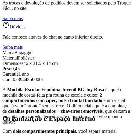
As trocas e devolução de pedidos devem ser solicitados pelo Troque
Fácil, no site.
Saiba mais
Dúvidas
Fale conosco através do chat no canto inferior direito.
Saiba mais
Marca
Bagaggio
Material
Poliéster
Dimensões
46 x 31,5 x 14 cm
Peso
0,45
Garantia
1 ano
Cod:
0239448560001
A
Mochila Escolar Feminina Juvenil BG Joy Rosa
é aquela
mochila de costas feita pra rotina de escola e curso:
2
compartimentos com zíper
,
bolso frontal bordado
e um visual
que já vem “pronto” sem esforço. O diferencial aqui é a combinação
de
detalhes personalizados + chaveiros removíveis
, que deixam a
mochila com cara de item único (e dá pra trocar de vibe quando
Organização e Espaço Interno
quiser).
Com
dois compartimentos principais
, você separa material