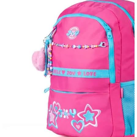
Pais: Leve 3 pague 2
Malas Com Desconto
Últimas unidades
Kits Escolares Com Desconto
malas
Ver todos
Mala de bordo (8 a 10 kg)
Mala Pequena (10 kg)
Mala Média (23 kg)
Mala Grande (32 kg)
Conjunto de Malas
Bolsa de Viagem
ABS
Polipropileno
Policarbonato
Tecido
Para Levar à Bordo
Para Despachar
Mochilas
Ver todos
Mochilas Masculinas
Mochilas Femininas
Mochilas Escolares