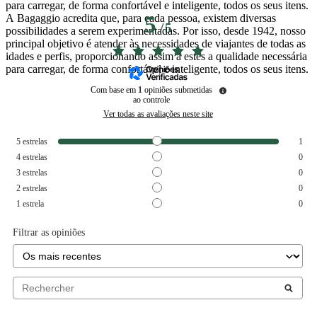
para carregar, de forma confortável e inteligente, todos os seus itens.
A Bagaggio acredita que, para cada pessoa, existem diversas
5
/
5
possibilidades a serem experimentadas. Por isso, desde 1942, nosso
principal objetivo é atender às necessidades de viajantes de todas as
idades e perfis, proporcionando assim a estes a qualidade necessária
para carregar, de forma confortável e inteligente, todos os seus itens.
Com base em
1
opiniões submetidas
ao controle
Ver todas as avaliações neste site
5
estrelas
1
4
estrelas
0
3
estrelas
0
2
estrelas
0
1
estrela
0
Filtrar as opiniões