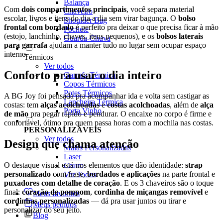
Balança
Com
dois compartimentos principais
, você separa material
Chaveiro
escolar, livros e itens do dia a dia sem virar bagunça. O
bolso
Shoulder Bag
frontal com bordado
é perfeito pra deixar o que precisa ficar à mão
Pochete
(estojo, lanchinho, chaves, itens pequenos), e os
bolsos laterais
Guarda-Chuva
para garrafa
ajudam a manter tudo no lugar sem ocupar espaço
interno.
Térmicos
Ver todos
Conforto pra usar o dia inteiro
Garrafa Térmica
Copos Térmicos
Potes Térmicos
A BG Joy foi pensada pra acompanhar ida e volta sem castigar as
Lancheira Térmica
costas: tem
alças acolchoadas
e
costas acolchoadas
, além de
alça
Porta Vinho
de mão
pra pegar rápido e pendurar. O encaixe no corpo é firme e
confortável, ótimo pra quem passa horas com a mochila nas costas.
PERSONALIZÁVEIS
Ver todos
Design que chama atenção
Malas Personalizadas
Laser
O destaque visual está nos elementos que dão identidade:
strap
Couro
personalizado
com frase,
bordados e aplicações
na parte frontal e
Ver Todos
puxadores com detalhe de coração
. E os 3 chaveiros são o toque
final:
coração de pompom
,
cordinha de miçangas removível
e
Meus favoritos
cordinhas personalizadas
— dá pra usar juntos ou tirar e
Meus pedidos
personalizar do seu jeito.
Blog