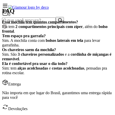
FAQ
0
Essa mochila tem quantos compartimentos?
Ela tem
2 compartimentos principais com zíper
, além do
bolso
frontal
.
Tem espaço pra garrafa?
Sim. A mochila conta com
bolsos laterais em tela
para levar
garrafinha.
Os chaveiros saem da mochila?
Sim. São
3 chaveiros personalizados
e a
cordinha de miçangas é
removível
.
Ela é confortável pra usar o dia todo?
Sim: tem
alças acolchoadas
e
costas acolchoadas
, pensadas pra
rotina escolar.
Entrega
Não importa em que lugar do Brasil, garantimos uma entrega rápida
para você
Devoluções