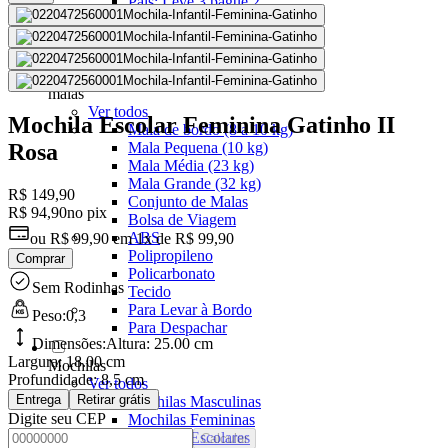
Pais: Leve 3 pague 2
Malas Com Desconto
Últimas unidades
Kits Escolares Com Desconto
malas
Ver todos
Mochila Escolar Feminina Gatinho II
Mala de bordo (8 a 10 kg)
Mala Pequena (10 kg)
Rosa
Mala Média (23 kg)
Mala Grande (32 kg)
R$ 149,90
Conjunto de Malas
R$ 94,90
no pix
Bolsa de Viagem
ABS
ou
R$ 99,90
em
1x de R$ 99,90
Polipropileno
Comprar
Policarbonato
Sem Rodinhas
Tecido
Para Levar à Bordo
Peso:
0,3
Para Despachar
Dimensões:
Altura:
25.00 cm
Largura:
18.00 cm
Mochilas
Profundidade:
8,5 cm
Ver todos
Entrega
Retirar grátis
Mochilas Masculinas
Digite seu CEP
Mochilas Femininas
Mochilas Escolares
Calcular