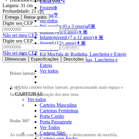
Linha Pets🐾
Largura:
31 cm
Frozen❄️
Profundidade:
21 cm
Moana🌴
Entrega
Retirar grátis
ver todos
Digite seu CEP
Pré-escolar (0 a 3 anos)👶🏽
Calcular
Infantil (4 a 6 anos)👦🏽
Não sei meu CEP
Infantojuvenil (7 a 12 anos)👦🏽
Digite seu CEP
Juvenil (12+ anos)👨🏽
Calcular
Ver todos
Não sei meu CEP
Kit Mochila de Rodinha, Lancheira e Estojo
Diferenciais
Especificações
Descrições
Kit Mochila sem Rodinhas, Lancheira e
Estojo
Ver todos
Bolsos laterais
A mochila contém bolsos laterais, proporcionando mais espaço e
CARTEIRAS
facilitando a organização dos seus itens.
Ver todos
Carteira Masculina
Carteiras Femininas
Porta Cartão
Rodas 360°
Porta Passaporte
Ver Todos
Carteira Slim
As rodas com giro 360º facilitam o deslocamento da mochila,
Carteira sem Fecho