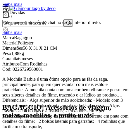
Saiba mais
Dúvidas
0
Fale conosco através do chat no canto inferior direito.
Saiba mais
Marca
Bagaggio
Material
Poliéster
Dimensões
56 X 31 X 21 CM
Peso
1,88kg
Garantia
6 meses
Atributos
Com Rodinhas
Cod:
0226729560001
A Mochila Barbie é uma ótima opção para as fãs da saga,
principalmente, para quem quer estudar com mais estilo e
praticidade. A mochila conta com uma cor bem vibrante e possui em
seus zíperes detalhes do filme, trazendo o ar lúdico ao produto.
Diferenciais: - Alça superior de mão acolchoada; - Modelo com 3
compartimentos; - Bolso frontal amplo e de fácil acesso; - Alças
BAGAGGIO: Acessórios de viagem,
traseiras acolchoadas e ajustáveis; - Puxadores em zíper
malas, mochilas, e muito mais!
personalizados com o rosto da personagem; - Corrente em prata com
detalhes do filme; - 2 bolsos laterais para garrafas; - 4 rodinhas que
facilitam o transporte;