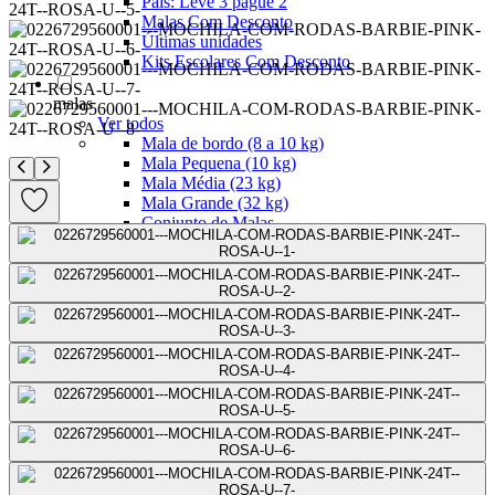
Pais: Leve 3 pague 2
Malas Com Desconto
Últimas unidades
Kits Escolares Com Desconto
malas
Ver todos
Mala de bordo (8 a 10 kg)
Mala Pequena (10 kg)
Mala Média (23 kg)
Mala Grande (32 kg)
Conjunto de Malas
Bolsa de Viagem
ABS
Polipropileno
Policarbonato
Tecido
Para Levar à Bordo
Para Despachar
Mochilas
Ver todos
Mochilas Masculinas
Mochilas Femininas
Mochilas Escolares