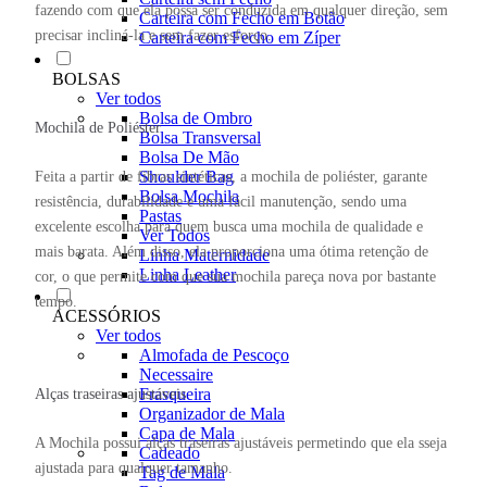
fazendo com que ela possa ser conduzida em qualquer direção, sem
Carteira com Fecho em Botão
precisar incliná-la e sem fazer esforço.
Carteira com Fecho em Zíper
BOLSAS
Ver todos
Bolsa de Ombro
Mochila de Poliéster
Bolsa Transversal
Bolsa De Mão
Shoulder Bag
Feita a partir de fibras sintéticas, a mochila de poliéster, garante
Bolsa Mochila
resistência, durabilidade e uma fácil manutenção, sendo uma
Pastas
excelente escolha para quem busca uma mochila de qualidade e
Ver Todos
mais barata. Além disso, ela proporciona uma ótima retenção de
Linha Maternidade
Linha Leather
cor, o que permite com que sua mochila pareça nova por bastante
tempo.
ACESSÓRIOS
Ver todos
Almofada de Pescoço
Necessaire
Frasqueira
Alças traseiras ajustáveis
Organizador de Mala
Capa de Mala
A Mochila possui alças traseiras ajustáveis permetindo que ela sseja
Cadeado
ajustada para qualquer tamanho.
Tag de Mala