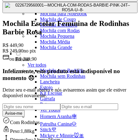
Mochilas Juvenis
Ver Todos
Mochila para Notebook
Mochila de Couro
Mochila Escolar Feminina de Rodinhas
Mochila Executiva
Mochila com Rodas
Barbie Rosa
Mochila Pequena
Mochila Média
R$ 449,90
Mochila Grande
R$ 249,90
no pix
ou
R$ 249,90
Escolar
Ver todos
Infelizmente, este produto está indisponível no
Mochila com Rodinha
Mochila sem Rodinhas
momento 😞
Lancheira
Estojo
Deixe seu e-mail abaixo e nós avisaremos assim que ele estiver
Kit Escolar
disponível novamente.
Garrafa
Potes
Ver Todos
Avise-me
Homem Aranha🕸️
Com Rodinhas
Patrulha Canina🐶
Stitch💜
Peso:
1,88kg
Mickey e Minnie🐭🎀
Dimensões:
Altura:
56 cm