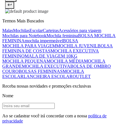
Termos Mais Buscados
Malas
Mochilas
Escolar
Carteiras
Acessórios para viagem
Mochilas para Notebook
Mochila feminina
BOLSA MOCHILA
FEMININA
mochila impermeável
BOLSA
MOCHILA PARA VIAGEM
MOCHILA JUVENIL
BOLSA
FEMININA DE COSTAS
MOCHILA EXECUTIVA
FEMININO
MALA DE VIAGEM 10KG
MOCHILA PEQUENA
MOCHILA MÉDIA
MOCHILA
GRANDE
MOCHILA EXECUTIVA
BOLSA DE OMBRO
COURO
BOLSAS FEMININAS
MOCHILA
ESCOLAR
LANCHEIRA ESCOLAR
OUTLET
Receba nossas novidades e promoções exclusivas
Nome
Ao se cadastrar você irá concordar com a nossa
política de
privacidade