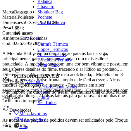
Balança
Chaveiro
Shoulder Bag
Marca
Bagaggio
Pochete
Material
Poliéster
Guarda-Chuva
Dimensões
56 X 31 X 21 CM
Peso
1,88kg
Garantia
6 meses
Térmicos
Atributos
Com Rodinhas
Ver todos
Cod:
0226729560001
Garrafa Térmica
Copos Térmicos
A Mochila Barbie é uma ótima opção para as fãs da saga,
Potes Térmicos
principalmente, para quem quer estudar com mais estilo e
Lancheira Térmica
praticidade. A mochila conta com uma cor bem vibrante e possui em
Porta Vinho
seus zíperes detalhes do filme, trazendo o ar lúdico ao produto.
Diferenciais: - Alça superior de mão acolchoada; - Modelo com 3
PERSONALIZÁVEIS
compartimentos; - Bolso frontal amplo e de fácil acesso; - Alças
Ver todos
Entrega
traseiras acolchoadas e ajustáveis; - Puxadores em zíper
Malas Personalizadas
personalizados com o rosto da personagem; - Corrente em prata com
Laser
Não importa em que lugar do Brasil, garantimos uma entrega rápida
detalhes do filme; - 2 bolsos laterais para garrafas; - 4 rodinhas que
Couro
para você
facilitam o transporte;
Ver Todos
Devoluções
Meus favoritos
Meus pedidos
As trocas e devolução de pedidos devem ser solicitados pelo Troque
Fácil, no site.
Blog